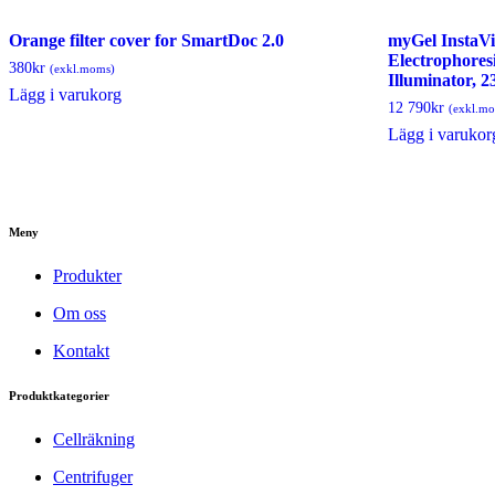
Orange filter cover for SmartDoc 2.0
myGel InstaV
Electrophores
380
kr
(exkl.moms)
Illuminator, 
Lägg i varukorg
12 790
kr
(exkl.m
Lägg i varukor
Meny
Produkter
Om oss
Kontakt
Produktkategorier
Cellräkning
Centrifuger