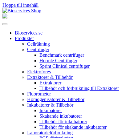
Hoppa till innehåll
Huvudnavigering
Bioservices.se
Produkter
Cellräkning
Centrifuger
Benchmark centrifuger
Hermle Centrifuger
Sprint Clinical centrifuger
Elektrofores
Extraktorer & Tillbehör
Extraktorer
Tillbehör och förbrukning till Extraktorer
Fluorometer
Homogenisatorer & Tillbehör
Inkubatorer & Tillbehör
Inkubatorer
Skakande inkubatorer
Tillbehör för inkubatorer
Tillbehör för skakande inkubatorer
Laboratorieförbrukning