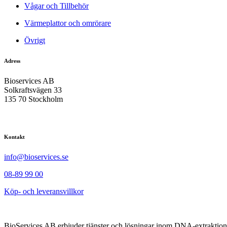
Vågar och Tillbehör
Värmeplattor och omrörare
Övrigt
Adress
Bioservices AB
Solkraftsvägen 33
135 70 Stockholm
Kontakt
info@bioservices.se
08-89 99 00
Köp- och leveransvillkor
BioServices AB erbjuder tjänster och lösningar inom DNA-extraktion