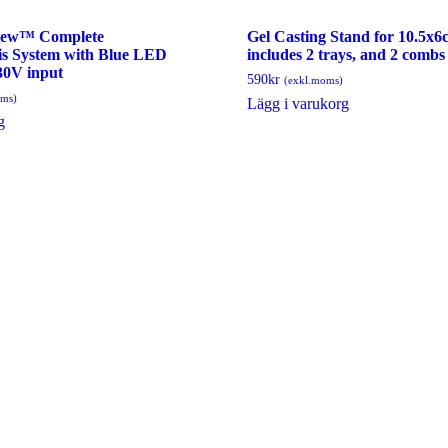
iew™ Complete
Gel Casting Stand for 10.5x6c
is System with Blue LED
includes 2 trays, and 2 combs 
230V input
590
kr
(exkl.moms)
oms)
Lägg i varukorg
g