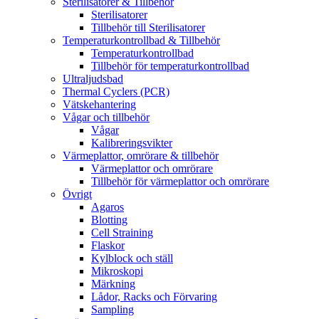
Sterilisatorer & Tillbehör
Sterilisatorer
Tillbehör till Sterilisatorer
Temperaturkontrollbad & Tillbehör
Temperaturkontrollbad
Tillbehör för temperaturkontrollbad
Ultraljudsbad
Thermal Cyclers (PCR)
Vätskehantering
Vågar och tillbehör
Vågar
Kalibreringsvikter
Värmeplattor, omrörare & tillbehör
Värmeplattor och omrörare
Tillbehör för värmeplattor och omrörare
Övrigt
Agaros
Blotting
Cell Straining
Flaskor
Kylblock och ställ
Mikroskopi
Märkning
Lådor, Racks och Förvaring
Sampling