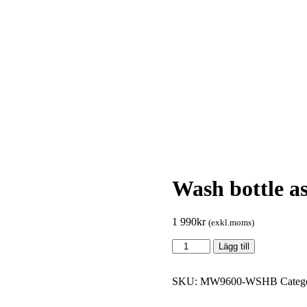
Wash bottle a
1 990
kr
(exkl.moms)
Wash
Lägg till
bottle
assembly
quantity
SKU:
MW9600-WSHB
Categ