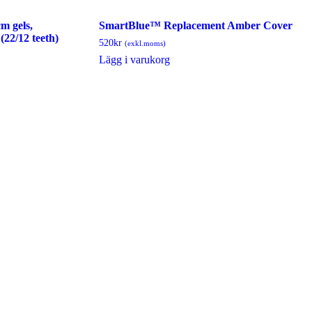
m gels,
SmartBlue™ Replacement Amber Cover
(22/12 teeth)
520
kr
(exkl.moms)
Lägg i varukorg