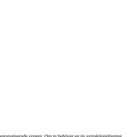
utomatiserade system. Om ni behöver en ny extraktionslösning,