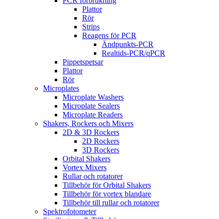
PCR förbrukning
Plattor
Rör
Strips
Reagens för PCR
Ändpunkts-PCR
Realtids-PCR/qPCR
Pippetspetsar
Plattor
Rör
Microplates
Microplate Washers
Microplate Sealers
Microplate Readers
Shakers, Rockers och Mixers
2D & 3D Rockers
2D Rockers
3D Rockers
Orbital Shakers
Vortex Mixers
Rullar och rotatorer
Tillbehör för Orbital Shakers
Tillbehör för vortex blandare
Tillbehör till rullar och rotatorer
Spektrofotometer