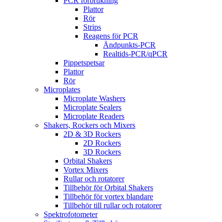
PCR förbrukning
Plattor
Rör
Strips
Reagens för PCR
Ändpunkts-PCR
Realtids-PCR/qPCR
Pippetspetsar
Plattor
Rör
Microplates
Microplate Washers
Microplate Sealers
Microplate Readers
Shakers, Rockers och Mixers
2D & 3D Rockers
2D Rockers
3D Rockers
Orbital Shakers
Vortex Mixers
Rullar och rotatorer
Tillbehör för Orbital Shakers
Tillbehör för vortex blandare
Tillbehör till rullar och rotatorer
Spektrofotometer