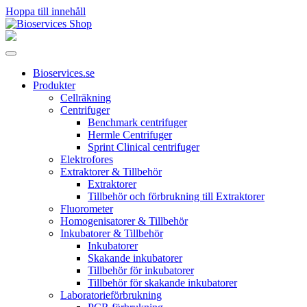
Hoppa till innehåll
Huvudnavigering
Bioservices.se
Produkter
Cellräkning
Centrifuger
Benchmark centrifuger
Hermle Centrifuger
Sprint Clinical centrifuger
Elektrofores
Extraktorer & Tillbehör
Extraktorer
Tillbehör och förbrukning till Extraktorer
Fluorometer
Homogenisatorer & Tillbehör
Inkubatorer & Tillbehör
Inkubatorer
Skakande inkubatorer
Tillbehör för inkubatorer
Tillbehör för skakande inkubatorer
Laboratorieförbrukning