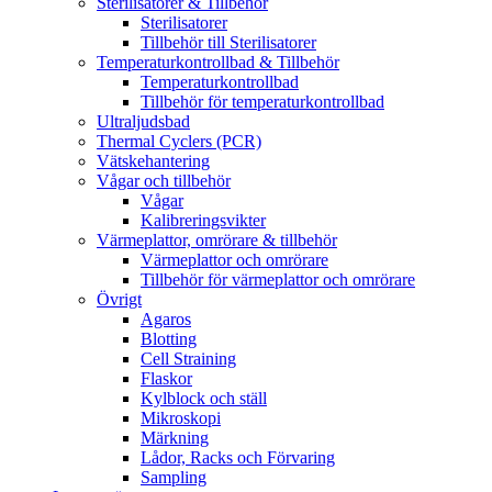
Sterilisatorer & Tillbehör
Sterilisatorer
Tillbehör till Sterilisatorer
Temperaturkontrollbad & Tillbehör
Temperaturkontrollbad
Tillbehör för temperaturkontrollbad
Ultraljudsbad
Thermal Cyclers (PCR)
Vätskehantering
Vågar och tillbehör
Vågar
Kalibreringsvikter
Värmeplattor, omrörare & tillbehör
Värmeplattor och omrörare
Tillbehör för värmeplattor och omrörare
Övrigt
Agaros
Blotting
Cell Straining
Flaskor
Kylblock och ställ
Mikroskopi
Märkning
Lådor, Racks och Förvaring
Sampling