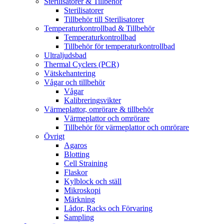
Sterilisatorer & Tillbehör
Sterilisatorer
Tillbehör till Sterilisatorer
Temperaturkontrollbad & Tillbehör
Temperaturkontrollbad
Tillbehör för temperaturkontrollbad
Ultraljudsbad
Thermal Cyclers (PCR)
Vätskehantering
Vågar och tillbehör
Vågar
Kalibreringsvikter
Värmeplattor, omrörare & tillbehör
Värmeplattor och omrörare
Tillbehör för värmeplattor och omrörare
Övrigt
Agaros
Blotting
Cell Straining
Flaskor
Kylblock och ställ
Mikroskopi
Märkning
Lådor, Racks och Förvaring
Sampling