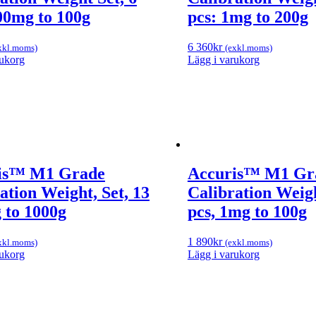
00mg to 100g
pcs: 1mg to 200g
6 360
kr
xkl.moms)
(exkl.moms)
rukorg
Lägg i varukorg
is™ M1 Grade
Accuris™ M1 Gr
ation Weight, Set, 13
Calibration Weigh
g to 1000g
pcs, 1mg to 100g
1 890
kr
xkl.moms)
(exkl.moms)
rukorg
Lägg i varukorg