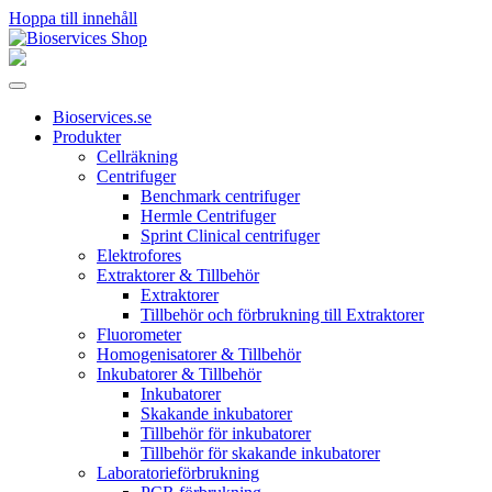
Hoppa till innehåll
Huvudnavigering
Bioservices.se
Produkter
Cellräkning
Centrifuger
Benchmark centrifuger
Hermle Centrifuger
Sprint Clinical centrifuger
Elektrofores
Extraktorer & Tillbehör
Extraktorer
Tillbehör och förbrukning till Extraktorer
Fluorometer
Homogenisatorer & Tillbehör
Inkubatorer & Tillbehör
Inkubatorer
Skakande inkubatorer
Tillbehör för inkubatorer
Tillbehör för skakande inkubatorer
Laboratorieförbrukning