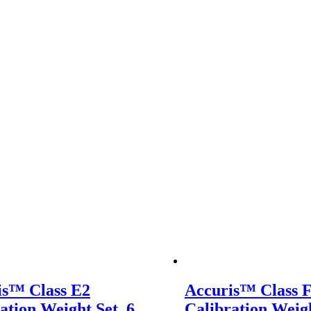
is™ Class E2
Accuris™ Class 
ation Weight Set, 6
Calibration Weigh