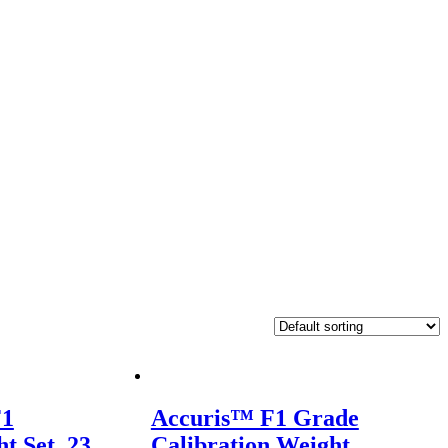
F1
Accuris™ F1 Grade
t Set, 23
Calibration Weight