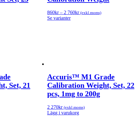
860
kr
–
2 760
kr
(exkl.moms)
Se varianter
ade
Accuris™ M1 Grade
t, Set, 21
Calibration Weight, Set, 22
pcs, 1mg to 200g
2 270
kr
(exkl.moms)
Lägg i varukorg