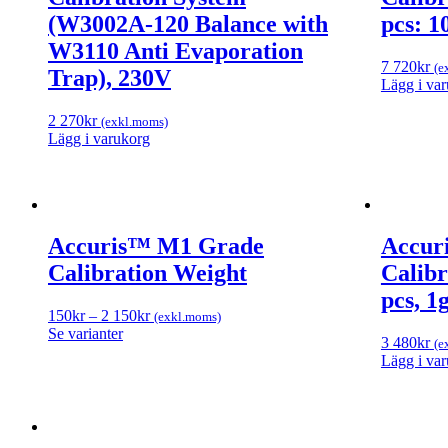
(W3002A-120 Balance with
pcs: 1
W3110 Anti Evaporation
7 720
kr
(e
Trap), 230V
Lägg i va
2 270
kr
(exkl.moms)
Lägg i varukorg
Accuris™ M1 Grade
Accur
Calibration Weight
Calibr
pcs, 1
150
kr
–
2 150
kr
(exkl.moms)
Se varianter
3 480
kr
(e
Lägg i va