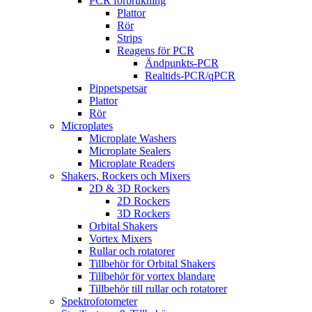
PCR förbrukning
Plattor
Rör
Strips
Reagens för PCR
Ändpunkts-PCR
Realtids-PCR/qPCR
Pippetspetsar
Plattor
Rör
Microplates
Microplate Washers
Microplate Sealers
Microplate Readers
Shakers, Rockers och Mixers
2D & 3D Rockers
2D Rockers
3D Rockers
Orbital Shakers
Vortex Mixers
Rullar och rotatorer
Tillbehör för Orbital Shakers
Tillbehör för vortex blandare
Tillbehör till rullar och rotatorer
Spektrofotometer