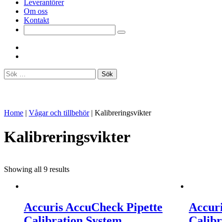
Leverantörer
Om oss
Kontakt
Sök
efter:
Home
|
Vågar och tillbehör
|
Kalibreringsvikter
Kalibreringsvikter
Showing all 9 results
Accuris AccuCheck Pipette
Accur
Calibration System
Calibr