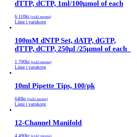
dTTP, dCTP, 1ml/100µmol of each
6 110
kr
(exkl.moms)
Lägg i varukorg
100mM dNTP Set, dATP, dGTP,
dTTP, dCTP, 250µl /25µmol of each
1 700
kr
(exkl.moms)
Lägg i varukorg
10ml Pipette Tips, 100/pk
640
kr
(exkl.moms)
Lägg i varukorg
12-Channel Manifold
4 490
kr
(exkl.moms)