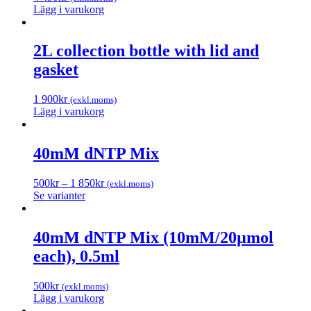
Lägg i varukorg
2L collection bottle with lid and
gasket
1 900
kr
(exkl.moms)
Lägg i varukorg
40mM dNTP Mix
500
kr
–
1 850
kr
(exkl.moms)
Se varianter
40mM dNTP Mix (10mM/20µmol
each), 0.5ml
500
kr
(exkl.moms)
Lägg i varukorg