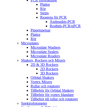
PCR förbrukning
Plattor
Rör
Strips
Reagens för PCR
Ändpunkts-PCR
Realtids-PCR/qPCR
Pippetspetsar
Plattor
Rör
Microplates
Microplate Washers
Microplate Sealers
Microplate Readers
Shakers, Rockers och Mixers
2D & 3D Rockers
2D Rockers
3D Rockers
Orbital Shakers
Vortex Mixers
Rullar och rotatorer
Tillbehör för Orbital Shakers
Tillbehör för vortex blandare
Tillbehör till rullar och rotatorer
Spektrofotometer