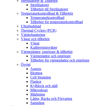
Sterilisatorer & Tillbehör
Sterilisatorer
Tillbehör till Sterilisatorer
Temperaturkontrollbad & Tillbehör
Temperaturkontrollbad
Tillbehör för temperaturkontrollbad
Ultraljudsbad
Thermal Cyclers (PCR)
Vätskehantering
Vågar och tillbehör
Vågar
Kalibreringsvikter
Värmeplattor, omrörare & tillbehör
Värmeplattor och omrörare
Tillbehör för värmeplattor och omrörare
Övrigt
Agaros
Blotting
Cell Straining
Flaskor
Kylblock och ställ
Mikroskopi
Märkning
Lådor, Racks och Förvaring
Sampling