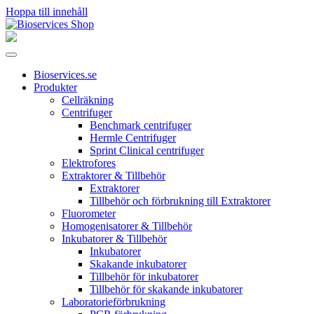
Hoppa till innehåll
Huvudnavigering
Bioservices.se
Produkter
Cellräkning
Centrifuger
Benchmark centrifuger
Hermle Centrifuger
Sprint Clinical centrifuger
Elektrofores
Extraktorer & Tillbehör
Extraktorer
Tillbehör och förbrukning till Extraktorer
Fluorometer
Homogenisatorer & Tillbehör
Inkubatorer & Tillbehör
Inkubatorer
Skakande inkubatorer
Tillbehör för inkubatorer
Tillbehör för skakande inkubatorer
Laboratorieförbrukning