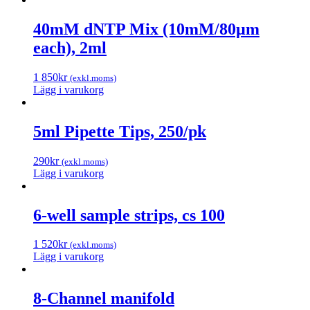
40mM dNTP Mix (10mM/80µm
each), 2ml
1 850
kr
(exkl.moms)
Lägg i varukorg
5ml Pipette Tips, 250/pk
290
kr
(exkl.moms)
Lägg i varukorg
6-well sample strips, cs 100
1 520
kr
(exkl.moms)
Lägg i varukorg
8-Channel manifold