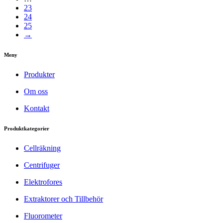
23
24
25
→
Meny
Produkter
Om oss
Kontakt
Produktkategorier
Cellräkning
Centrifuger
Elektrofores
Extraktorer och Tillbehör
Fluorometer