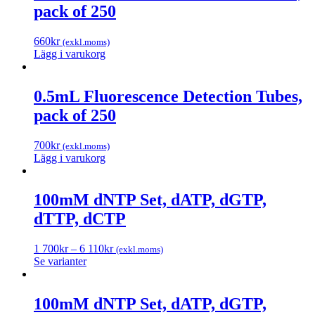
pack of 250
660
kr
(exkl.moms)
Lägg i varukorg
0.5mL Fluorescence Detection Tubes,
pack of 250
700
kr
(exkl.moms)
Lägg i varukorg
100mM dNTP Set, dATP, dGTP,
dTTP, dCTP
1 700
kr
–
6 110
kr
(exkl.moms)
Se varianter
100mM dNTP Set, dATP, dGTP,