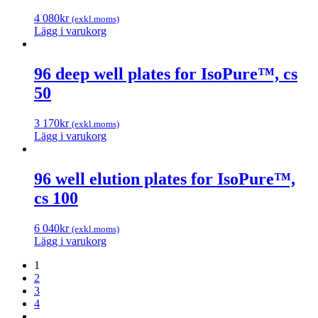
4 080
kr
(exkl.moms)
Lägg i varukorg
96 deep well plates for IsoPure™, cs
50
3 170
kr
(exkl.moms)
Lägg i varukorg
96 well elution plates for IsoPure™,
cs 100
6 040
kr
(exkl.moms)
Lägg i varukorg
1
2
3
4
…