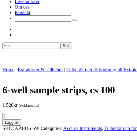
Leverantörer
Om oss
Kontakt
Sök
efter:
Home
|
Extraktorer & Tillbehör
|
Tillbehör och förbrukning till Extrak
6-well sample strips, cs 100
1 520
kr
(exkl.moms)
6-
well
Lägg till
sample
SKU:
AP1016-6W
Categories:
Accuris Instruments
,
Tillbehör och för
strips,