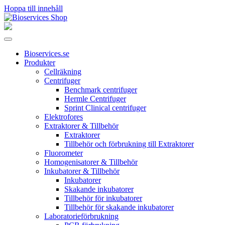
Hoppa till innehåll
Huvudnavigering
Bioservices.se
Produkter
Cellräkning
Centrifuger
Benchmark centrifuger
Hermle Centrifuger
Sprint Clinical centrifuger
Elektrofores
Extraktorer & Tillbehör
Extraktorer
Tillbehör och förbrukning till Extraktorer
Fluorometer
Homogenisatorer & Tillbehör
Inkubatorer & Tillbehör
Inkubatorer
Skakande inkubatorer
Tillbehör för inkubatorer
Tillbehör för skakande inkubatorer
Laboratorieförbrukning