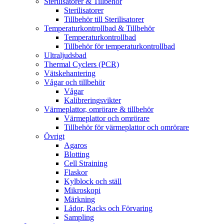
Sterilisatorer & Tillbehör
Sterilisatorer
Tillbehör till Sterilisatorer
Temperaturkontrollbad & Tillbehör
Temperaturkontrollbad
Tillbehör för temperaturkontrollbad
Ultraljudsbad
Thermal Cyclers (PCR)
Vätskehantering
Vågar och tillbehör
Vågar
Kalibreringsvikter
Värmeplattor, omrörare & tillbehör
Värmeplattor och omrörare
Tillbehör för värmeplattor och omrörare
Övrigt
Agaros
Blotting
Cell Straining
Flaskor
Kylblock och ställ
Mikroskopi
Märkning
Lådor, Racks och Förvaring
Sampling