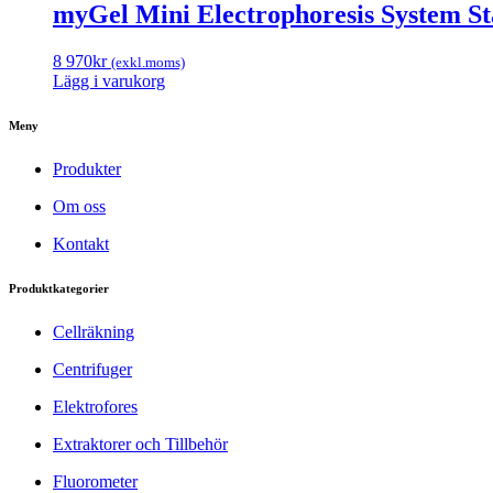
myGel Mini Electrophoresis System St
8 970
kr
(exkl.moms)
Lägg i varukorg
Meny
Produkter
Om oss
Kontakt
Produktkategorier
Cellräkning
Centrifuger
Elektrofores
Extraktorer och Tillbehör
Fluorometer