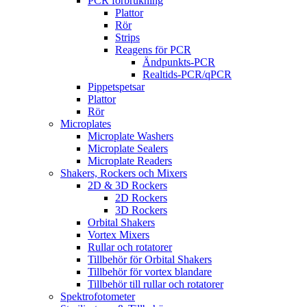
PCR förbrukning
Plattor
Rör
Strips
Reagens för PCR
Ändpunkts-PCR
Realtids-PCR/qPCR
Pippetspetsar
Plattor
Rör
Microplates
Microplate Washers
Microplate Sealers
Microplate Readers
Shakers, Rockers och Mixers
2D & 3D Rockers
2D Rockers
3D Rockers
Orbital Shakers
Vortex Mixers
Rullar och rotatorer
Tillbehör för Orbital Shakers
Tillbehör för vortex blandare
Tillbehör till rullar och rotatorer
Spektrofotometer