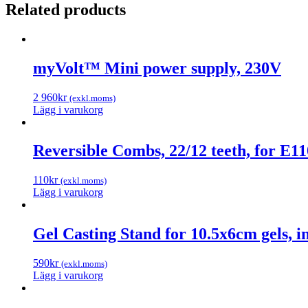
cs
Related products
100
quantity
myVolt™ Mini power supply, 230V
2 960
kr
(exkl.moms)
Lägg i varukorg
Reversible Combs, 22/12 teeth, for E1
110
kr
(exkl.moms)
Lägg i varukorg
Gel Casting Stand for 10.5x6cm gels, in
590
kr
(exkl.moms)
Lägg i varukorg