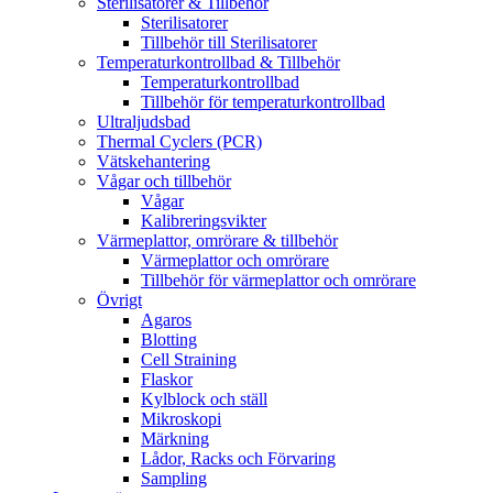
Sterilisatorer & Tillbehör
Sterilisatorer
Tillbehör till Sterilisatorer
Temperaturkontrollbad & Tillbehör
Temperaturkontrollbad
Tillbehör för temperaturkontrollbad
Ultraljudsbad
Thermal Cyclers (PCR)
Vätskehantering
Vågar och tillbehör
Vågar
Kalibreringsvikter
Värmeplattor, omrörare & tillbehör
Värmeplattor och omrörare
Tillbehör för värmeplattor och omrörare
Övrigt
Agaros
Blotting
Cell Straining
Flaskor
Kylblock och ställ
Mikroskopi
Märkning
Lådor, Racks och Förvaring
Sampling