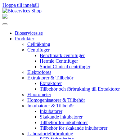
Hoppa till innehåll
Huvudnavigering
Bioservices.se
Produkter
Cellräkning
Centrifuger
Benchmark centrifuger
Hermle Centrifuger
Sprint Clinical centrifuger
Elektrofores
Extraktorer & Tillbehör
Extraktorer
Tillbehör och förbrukning till Extraktorer
Fluorometer
Homogenisatorer & Tillbehör
Inkubatorer & Tillbehör
Inkubatorer
Skakande inkubatorer
Tillbehör för inkubatorer
Tillbehör för skakande inkubatorer
Laboratorieförbrukning