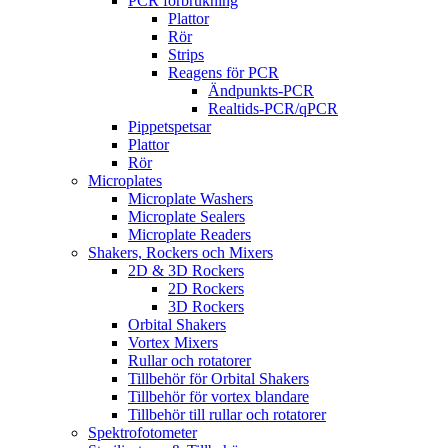
PCR förbrukning
Plattor
Rör
Strips
Reagens för PCR
Ändpunkts-PCR
Realtids-PCR/qPCR
Pippetspetsar
Plattor
Rör
Microplates
Microplate Washers
Microplate Sealers
Microplate Readers
Shakers, Rockers och Mixers
2D & 3D Rockers
2D Rockers
3D Rockers
Orbital Shakers
Vortex Mixers
Rullar och rotatorer
Tillbehör för Orbital Shakers
Tillbehör för vortex blandare
Tillbehör till rullar och rotatorer
Spektrofotometer