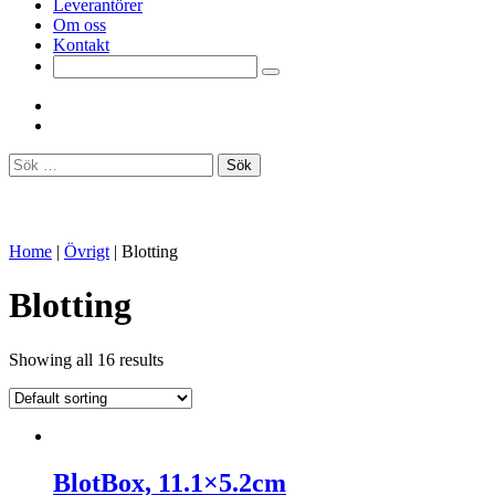
Leverantörer
Om oss
Kontakt
Sök
efter:
Home
|
Övrigt
|
Blotting
Blotting
Showing all 16 results
BlotBox, 11.1×5.2cm