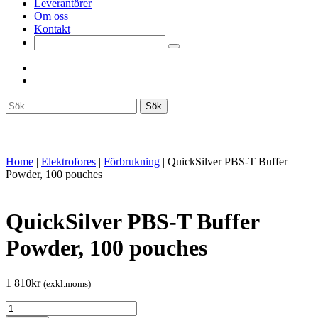
Leverantörer
Om oss
Kontakt
Sök
efter:
Home
|
Elektrofores
|
Förbrukning
|
QuickSilver PBS-T Buffer
Powder, 100 pouches
QuickSilver PBS-T Buffer
Powder, 100 pouches
1 810
kr
(exkl.moms)
QuickSilver