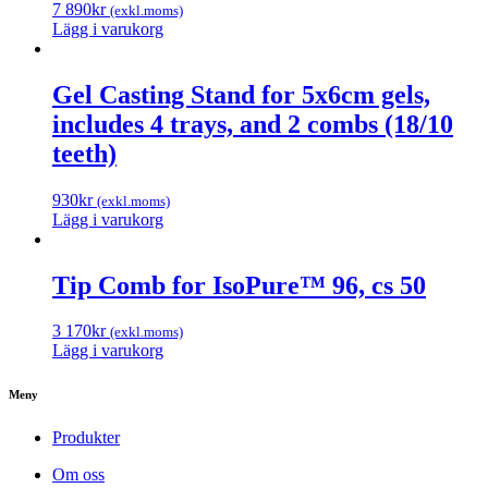
7 890
kr
(exkl.moms)
Lägg i varukorg
Gel Casting Stand for 5x6cm gels,
includes 4 trays, and 2 combs (18/10
teeth)
930
kr
(exkl.moms)
Lägg i varukorg
Tip Comb for IsoPure™ 96, cs 50
3 170
kr
(exkl.moms)
Lägg i varukorg
Meny
Produkter
Om oss