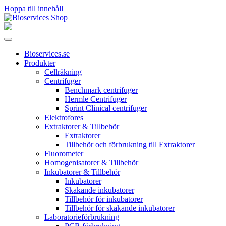
Hoppa till innehåll
Huvudnavigering
Bioservices.se
Produkter
Cellräkning
Centrifuger
Benchmark centrifuger
Hermle Centrifuger
Sprint Clinical centrifuger
Elektrofores
Extraktorer & Tillbehör
Extraktorer
Tillbehör och förbrukning till Extraktorer
Fluorometer
Homogenisatorer & Tillbehör
Inkubatorer & Tillbehör
Inkubatorer
Skakande inkubatorer
Tillbehör för inkubatorer
Tillbehör för skakande inkubatorer
Laboratorieförbrukning