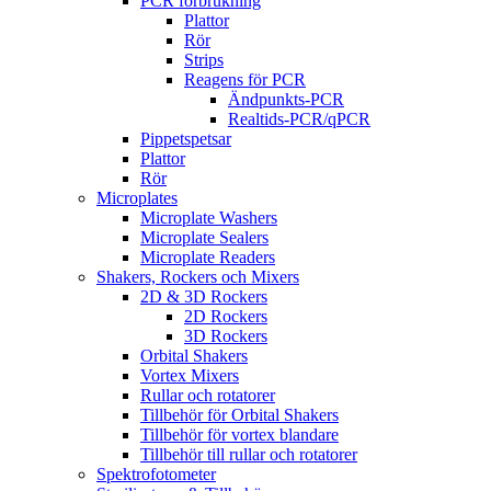
PCR förbrukning
Plattor
Rör
Strips
Reagens för PCR
Ändpunkts-PCR
Realtids-PCR/qPCR
Pippetspetsar
Plattor
Rör
Microplates
Microplate Washers
Microplate Sealers
Microplate Readers
Shakers, Rockers och Mixers
2D & 3D Rockers
2D Rockers
3D Rockers
Orbital Shakers
Vortex Mixers
Rullar och rotatorer
Tillbehör för Orbital Shakers
Tillbehör för vortex blandare
Tillbehör till rullar och rotatorer
Spektrofotometer