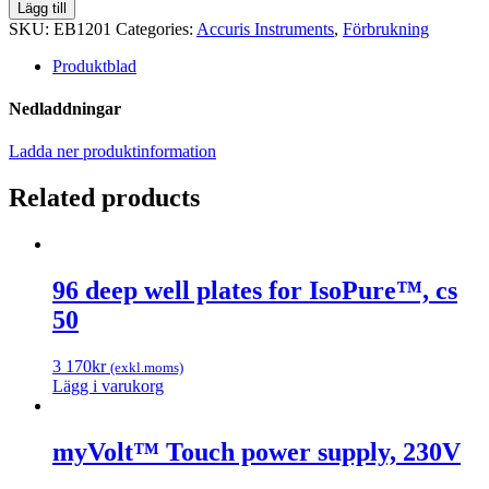
PBS-
Lägg till
T
SKU:
EB1201
Categories:
Accuris Instruments
,
Förbrukning
Buffer
Powder,
Produktblad
100
pouches
Nedladdningar
quantity
Ladda ner produktinformation
Related products
96 deep well plates for IsoPure™, cs
50
3 170
kr
(exkl.moms)
Lägg i varukorg
myVolt™ Touch power supply, 230V