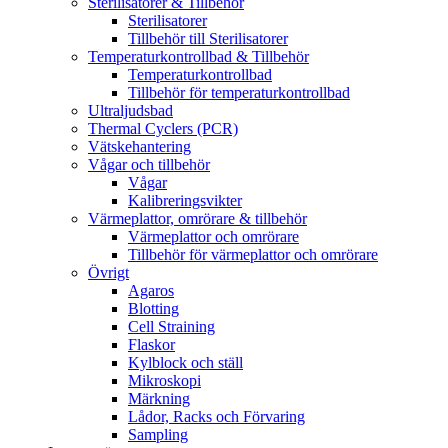
Sterilisatorer & Tillbehör
Sterilisatorer
Tillbehör till Sterilisatorer
Temperaturkontrollbad & Tillbehör
Temperaturkontrollbad
Tillbehör för temperaturkontrollbad
Ultraljudsbad
Thermal Cyclers (PCR)
Vätskehantering
Vågar och tillbehör
Vågar
Kalibreringsvikter
Värmeplattor, omrörare & tillbehör
Värmeplattor och omrörare
Tillbehör för värmeplattor och omrörare
Övrigt
Agaros
Blotting
Cell Straining
Flaskor
Kylblock och ställ
Mikroskopi
Märkning
Lådor, Racks och Förvaring
Sampling