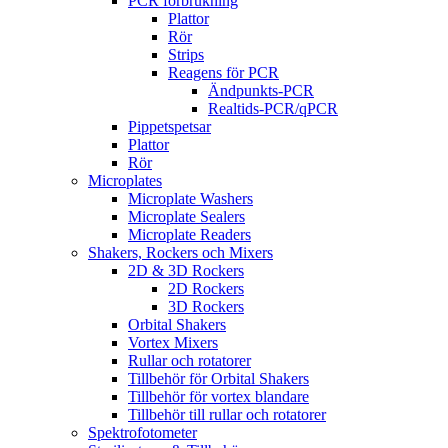
PCR förbrukning
Plattor
Rör
Strips
Reagens för PCR
Ändpunkts-PCR
Realtids-PCR/qPCR
Pippetspetsar
Plattor
Rör
Microplates
Microplate Washers
Microplate Sealers
Microplate Readers
Shakers, Rockers och Mixers
2D & 3D Rockers
2D Rockers
3D Rockers
Orbital Shakers
Vortex Mixers
Rullar och rotatorer
Tillbehör för Orbital Shakers
Tillbehör för vortex blandare
Tillbehör till rullar och rotatorer
Spektrofotometer