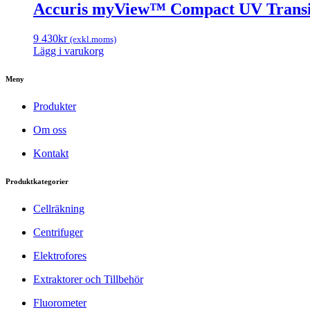
Accuris myView™ Compact UV Transil
9 430
kr
(exkl.moms)
Lägg i varukorg
Meny
Produkter
Om oss
Kontakt
Produktkategorier
Cellräkning
Centrifuger
Elektrofores
Extraktorer och Tillbehör
Fluorometer