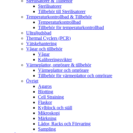
Sterilisatorer & Tillbehör
Sterilisatorer
Tillbehör till Sterilisatorer
Temperaturkontrollbad & Tillbehör
Temperaturkontrollbad
Tillbehör för temperaturkontrollbad
Ultraljudsbad
Thermal Cyclers (PCR)
Vätskehantering
Vågar och tillbehör
Vågar
Kalibreringsvikter
Värmeplattor, omrörare & tillbehör
Värmeplattor och omrörare
Tillbehör för värmeplattor och omrörare
Övrigt
Agaros
Blotting
Cell Straining
Flaskor
Kylblock och ställ
Mikroskopi
Märkning
Lådor, Racks och Förvaring
Sampling