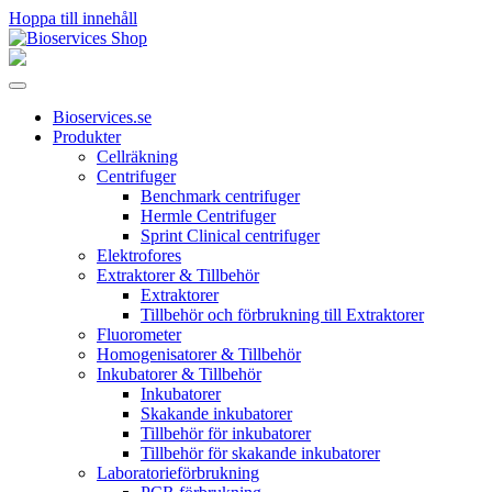
Hoppa till innehåll
Huvudnavigering
Bioservices.se
Produkter
Cellräkning
Centrifuger
Benchmark centrifuger
Hermle Centrifuger
Sprint Clinical centrifuger
Elektrofores
Extraktorer & Tillbehör
Extraktorer
Tillbehör och förbrukning till Extraktorer
Fluorometer
Homogenisatorer & Tillbehör
Inkubatorer & Tillbehör
Inkubatorer
Skakande inkubatorer
Tillbehör för inkubatorer
Tillbehör för skakande inkubatorer
Laboratorieförbrukning