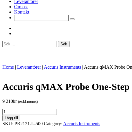
Leverantörer
Om oss
Kontakt
Sök
efter:
Home
|
Leverantörer
|
Accuris Instruments
|
Accuris qMAX Probe One
Accuris qMAX Probe One-Step 
9 210
kr
(exkl.moms)
Accuris
qMAX
Lägg till
Probe
SKU:
PR2121-L-500
Category:
Accuris Instruments
One-