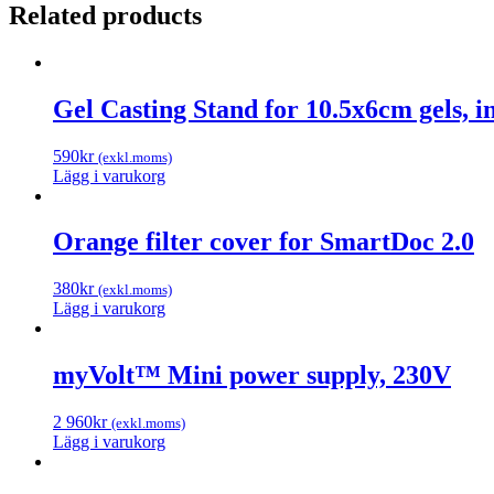
Step
Related products
RT-
qPCR
Kit,
Low
Rox,
Gel Casting Stand for 10.5x6cm gels, in
500
reactions
590
kr
(exkl.moms)
quantity
Lägg i varukorg
Orange filter cover for SmartDoc 2.0
380
kr
(exkl.moms)
Lägg i varukorg
myVolt™ Mini power supply, 230V
2 960
kr
(exkl.moms)
Lägg i varukorg