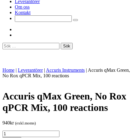
Leverantörer
Om oss
Kontakt
Sök
efter:
Home
|
Leverantörer
|
Accuris Instruments
|
Accuris qMax Green,
No Rox qPCR Mix, 100 reactions
Accuris qMax Green, No Rox
qPCR Mix, 100 reactions
940
kr
(exkl.moms)
Accuris