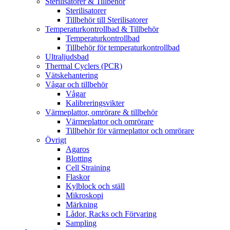
Sterilisatorer & Tillbehör
Sterilisatorer
Tillbehör till Sterilisatorer
Temperaturkontrollbad & Tillbehör
Temperaturkontrollbad
Tillbehör för temperaturkontrollbad
Ultraljudsbad
Thermal Cyclers (PCR)
Vätskehantering
Vågar och tillbehör
Vågar
Kalibreringsvikter
Värmeplattor, omrörare & tillbehör
Värmeplattor och omrörare
Tillbehör för värmeplattor och omrörare
Övrigt
Agaros
Blotting
Cell Straining
Flaskor
Kylblock och ställ
Mikroskopi
Märkning
Lådor, Racks och Förvaring
Sampling