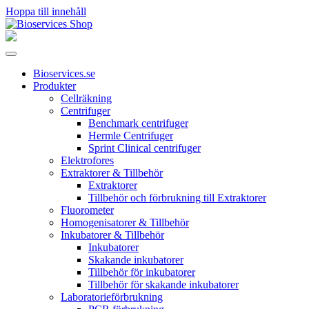
Hoppa till innehåll
Huvudnavigering
Bioservices.se
Produkter
Cellräkning
Centrifuger
Benchmark centrifuger
Hermle Centrifuger
Sprint Clinical centrifuger
Elektrofores
Extraktorer & Tillbehör
Extraktorer
Tillbehör och förbrukning till Extraktorer
Fluorometer
Homogenisatorer & Tillbehör
Inkubatorer & Tillbehör
Inkubatorer
Skakande inkubatorer
Tillbehör för inkubatorer
Tillbehör för skakande inkubatorer
Laboratorieförbrukning