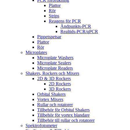
PCR förbrukning
Plattor
Rör
Strips
Reagens för PCR
Ändpunkts-PCR
Realtids-PCR/qPCR
Pippetspetsar
Plattor
Rör
Microplates
Microplate Washers
Microplate Sealers
Microplate Readers
Shakers, Rockers och Mixers
2D & 3D Rockers
2D Rockers
3D Rockers
Orbital Shakers
Vortex Mixers
Rullar och rotatorer
Tillbehör för Orbital Shakers
Tillbehör för vortex blandare
Tillbehör till rullar och rotatorer
Spektrofotometer