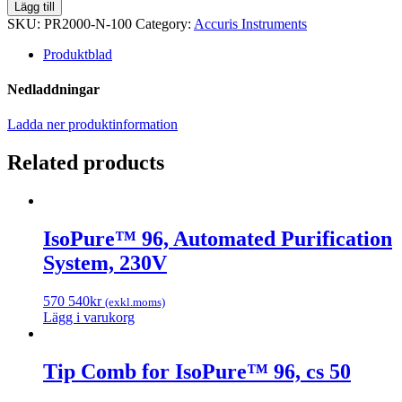
qMax
Lägg till
Green,
SKU:
PR2000-N-100
Category:
Accuris Instruments
No
Rox
Produktblad
qPCR
Mix,
Nedladdningar
100
reactions
Ladda ner produktinformation
quantity
Related products
IsoPure™ 96, Automated Purification
System, 230V
570 540
kr
(exkl.moms)
Lägg i varukorg
Tip Comb for IsoPure™ 96, cs 50