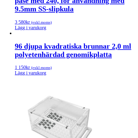
påse med 240, för användning med
9.5mm SS-slipkula
3 580
kr
(exkl.moms)
Lägg i varukorg
96 djupa kvadratiska brunnar 2,0 ml
polyetenhärdad genomikplatta
1 150
kr
(exkl.moms)
Lägg i varukorg