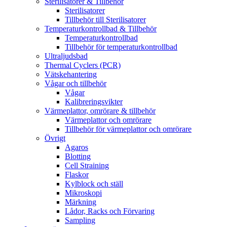
Sterilisatorer & Tillbehör
Sterilisatorer
Tillbehör till Sterilisatorer
Temperaturkontrollbad & Tillbehör
Temperaturkontrollbad
Tillbehör för temperaturkontrollbad
Ultraljudsbad
Thermal Cyclers (PCR)
Vätskehantering
Vågar och tillbehör
Vågar
Kalibreringsvikter
Värmeplattor, omrörare & tillbehör
Värmeplattor och omrörare
Tillbehör för värmeplattor och omrörare
Övrigt
Agaros
Blotting
Cell Straining
Flaskor
Kylblock och ställ
Mikroskopi
Märkning
Lådor, Racks och Förvaring
Sampling