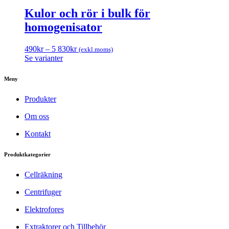
Kulor och rör i bulk för
homogenisator
490
kr
–
5 830
kr
(exkl.moms)
Se varianter
Meny
Produkter
Om oss
Kontakt
Produktkategorier
Cellräkning
Centrifuger
Elektrofores
Extraktorer och Tillbehör