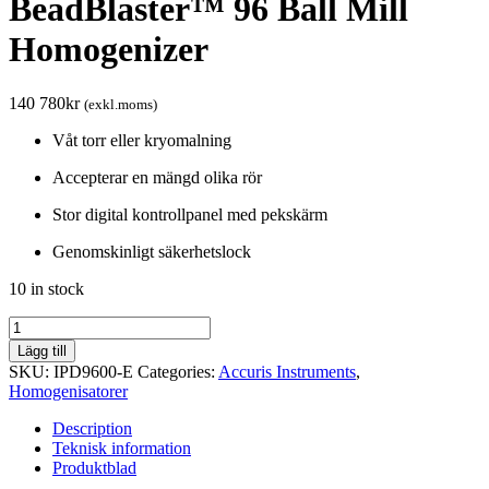
BeadBlaster™ 96 Ball Mill
Homogenizer
140 780
kr
(exkl.moms)
Våt torr eller kryomalning
Accepterar en mängd olika rör
Stor digital kontrollpanel med pekskärm
Genomskinligt säkerhetslock
10 in stock
BeadBlaster™
96
Lägg till
Ball
SKU:
IPD9600-E
Categories:
Accuris Instruments
,
Mill
Homogenisatorer
Homogenizer
quantity
Description
Teknisk information
Produktblad