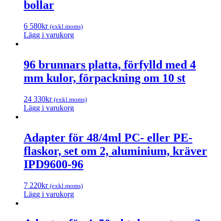
bollar
6 580
kr
(exkl.moms)
Lägg i varukorg
96 brunnars platta, förfylld med 4
mm kulor, förpackning om 10 st
24 330
kr
(exkl.moms)
Lägg i varukorg
Adapter för 48/4ml PC- eller PE-
flaskor, set om 2, aluminium, kräver
IPD9600-96
7 220
kr
(exkl.moms)
Lägg i varukorg