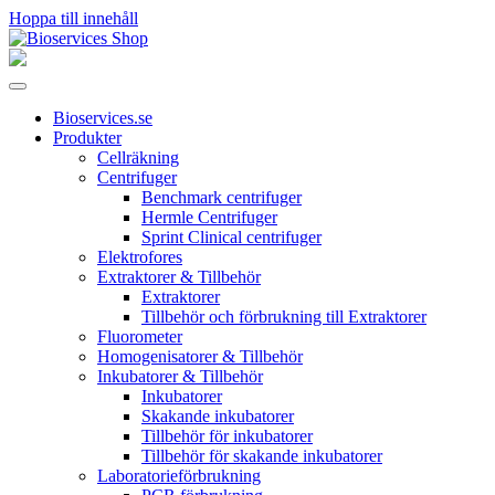
Hoppa till innehåll
Huvudnavigering
Bioservices.se
Produkter
Cellräkning
Centrifuger
Benchmark centrifuger
Hermle Centrifuger
Sprint Clinical centrifuger
Elektrofores
Extraktorer & Tillbehör
Extraktorer
Tillbehör och förbrukning till Extraktorer
Fluorometer
Homogenisatorer & Tillbehör
Inkubatorer & Tillbehör
Inkubatorer
Skakande inkubatorer
Tillbehör för inkubatorer
Tillbehör för skakande inkubatorer
Laboratorieförbrukning