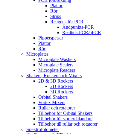
PCR förbrukning
Plattor
Rör
Strips
Reagens för PCR
Ändpunkts-PCR
Realtids-PCR/qPCR
Pippetspetsar
Plattor
Rör
Microplates
Microplate Washers
Microplate Sealers
Microplate Readers
Shakers, Rockers och Mixers
2D & 3D Rockers
2D Rockers
3D Rockers
Orbital Shakers
Vortex Mixers
Rullar och rotatorer
Tillbehör för Orbital Shakers
Tillbehör för vortex blandare
Tillbehör till rullar och rotatorer
Spektrofotometer