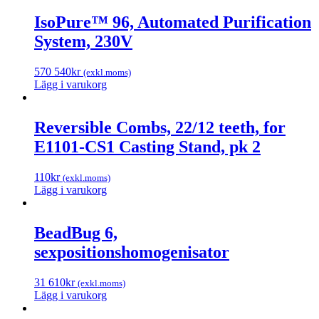
IsoPure™ 96, Automated Purification
System, 230V
570 540
kr
(exkl.moms)
Lägg i varukorg
Reversible Combs, 22/12 teeth, for
E1101-CS1 Casting Stand, pk 2
110
kr
(exkl.moms)
Lägg i varukorg
BeadBug 6,
sexpositionshomogenisator
31 610
kr
(exkl.moms)
Lägg i varukorg