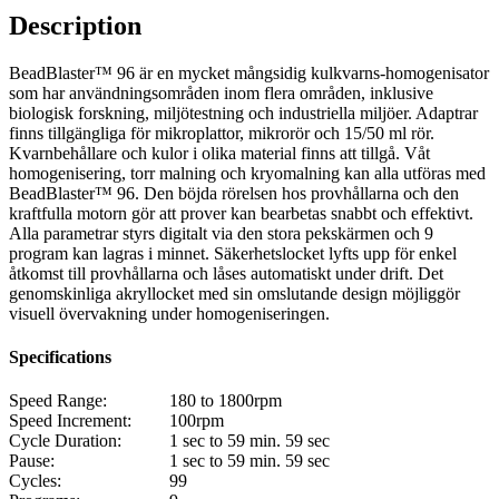
Description
BeadBlaster™ 96 är en mycket mångsidig kulkvarns-homogenisator
som har användningsområden inom flera områden, inklusive
biologisk forskning, miljötestning och industriella miljöer. Adaptrar
finns tillgängliga för mikroplattor, mikrorör och 15/50 ml rör.
Kvarnbehållare och kulor i olika material finns att tillgå. Våt
homogenisering, torr malning och kryomalning kan alla utföras med
BeadBlaster™ 96. Den böjda rörelsen hos provhållarna och den
kraftfulla motorn gör att prover kan bearbetas snabbt och effektivt.
Alla parametrar styrs digitalt via den stora pekskärmen och 9
program kan lagras i minnet. Säkerhetslocket lyfts upp för enkel
åtkomst till provhållarna och låses automatiskt under drift. Det
genomskinliga akryllocket med sin omslutande design möjliggör
visuell övervakning under homogeniseringen.
Specifications
Speed Range:
180 to 1800rpm
Speed Increment:
100rpm
Cycle Duration:
1 sec to 59 min. 59 sec
Pause:
1 sec to 59 min. 59 sec
Cycles:
99