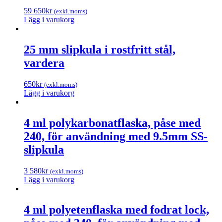
59 650
kr
(exkl.moms)
Lägg i varukorg
25 mm slipkula i rostfritt stål,
vardera
650
kr
(exkl.moms)
Lägg i varukorg
4 ml polykarbonatflaska, påse med
240, för användning med 9.5mm SS-
slipkula
3 580
kr
(exkl.moms)
Lägg i varukorg
4 ml polyetenflaska med fodrat lock,