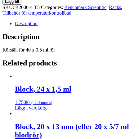
Lägg till
40
SKU:
B2000-4-T5
Categories:
Benchmark Scientific
,
Racks
,
x
Tillbehör för temperaturkontrollbad
0,5
ml
Description
rör
quantity
Description
Rörställ för 40 x 0,5 ml rör
Related products
Block, 24 x 1,5 ml
1 750
kr
(exkl.moms)
Lägg i varukorg
Block, 20 x 13 mm (eller 20 x 5/7 ml
blodrör)