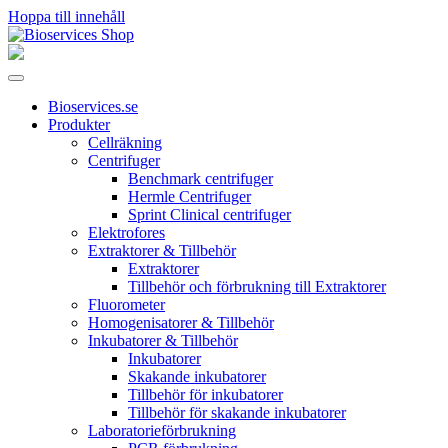
Hoppa till innehåll
Huvudnavigering
Bioservices.se
Produkter
Cellräkning
Centrifuger
Benchmark centrifuger
Hermle Centrifuger
Sprint Clinical centrifuger
Elektrofores
Extraktorer & Tillbehör
Extraktorer
Tillbehör och förbrukning till Extraktorer
Fluorometer
Homogenisatorer & Tillbehör
Inkubatorer & Tillbehör
Inkubatorer
Skakande inkubatorer
Tillbehör för inkubatorer
Tillbehör för skakande inkubatorer
Laboratorieförbrukning