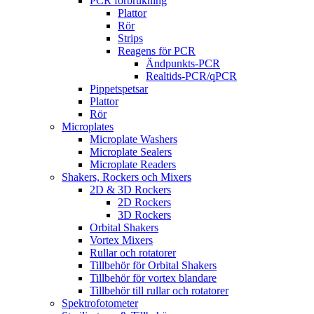
PCR förbrukning
Plattor
Rör
Strips
Reagens för PCR
Ändpunkts-PCR
Realtids-PCR/qPCR
Pippetspetsar
Plattor
Rör
Microplates
Microplate Washers
Microplate Sealers
Microplate Readers
Shakers, Rockers och Mixers
2D & 3D Rockers
2D Rockers
3D Rockers
Orbital Shakers
Vortex Mixers
Rullar och rotatorer
Tillbehör för Orbital Shakers
Tillbehör för vortex blandare
Tillbehör till rullar och rotatorer
Spektrofotometer