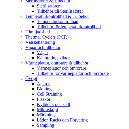
Sterilisatorer & Tillbehör
Sterilisatorer
Tillbehör till Sterilisatorer
Temperaturkontrollbad & Tillbehör
Temperaturkontrollbad
Tillbehör för temperaturkontrollbad
Ultraljudsbad
Thermal Cyclers (PCR)
Vätskehantering
Vågar och tillbehör
Vågar
Kalibreringsvikter
Värmeplattor, omrörare & tillbehör
Värmeplattor och omrörare
Tillbehör för värmeplattor och omrörare
Övrigt
Agaros
Blotting
Cell Straining
Flaskor
Kylblock och ställ
Mikroskopi
Märkning
Lådor, Racks och Förvaring
Sampling