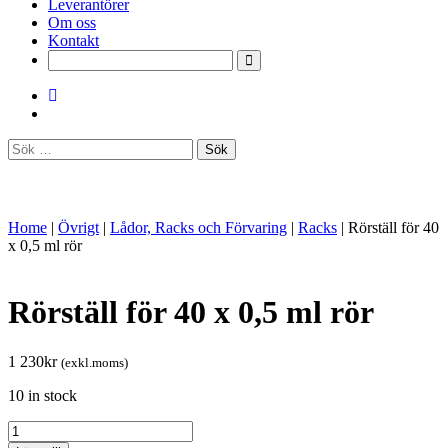
Leverantörer
Om oss
Kontakt
Sök
efter:
Home
|
Övrigt
|
Lådor, Racks och Förvaring
|
Racks
|
Rörställ för 40
x 0,5 ml rör
Rörställ för 40 x 0,5 ml rör
1 230
kr
(exkl.moms)
10 in stock
Rörställ
för