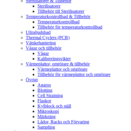
Sterilisatorer & Tillbehör
Sterilisatorer
Tillbehör till Sterilisatorer
Temperaturkontrollbad & Tillbehör
Temperaturkontrollbad
Tillbehör för temperaturkontrollbad
Ultraljudsbad
Thermal Cyclers (PCR)
Vätskehantering
Vågar och tillbehör
Vågar
Kalibreringsvikter
Värmeplattor, omrörare & tillbehör
Värmeplattor och omrörare
Tillbehör för värmeplattor och omrörare
Övrigt
Agaros
Blotting
Cell Straining
Flaskor
Kylblock och ställ
Mikroskopi
Märkning
Lådor, Racks och Förvaring
Sampling