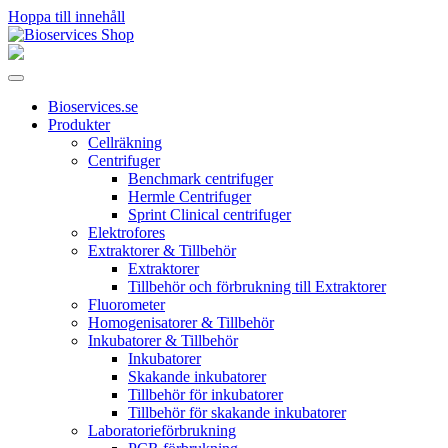
Hoppa till innehåll
Huvudnavigering
Bioservices.se
Produkter
Cellräkning
Centrifuger
Benchmark centrifuger
Hermle Centrifuger
Sprint Clinical centrifuger
Elektrofores
Extraktorer & Tillbehör
Extraktorer
Tillbehör och förbrukning till Extraktorer
Fluorometer
Homogenisatorer & Tillbehör
Inkubatorer & Tillbehör
Inkubatorer
Skakande inkubatorer
Tillbehör för inkubatorer
Tillbehör för skakande inkubatorer
Laboratorieförbrukning