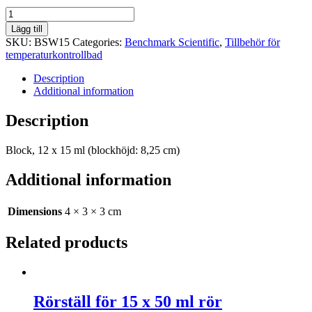
Block,
12
Lägg till
x
SKU:
BSW15
Categories:
Benchmark Scientific
,
Tillbehör för
15
temperaturkontrollbad
ml
(blockhöjd:
Description
8,25
Additional information
cm)
quantity
Description
Block, 12 x 15 ml (blockhöjd: 8,25 cm)
Additional information
Dimensions
4 × 3 × 3 cm
Related products
Rörställ för 15 x 50 ml rör