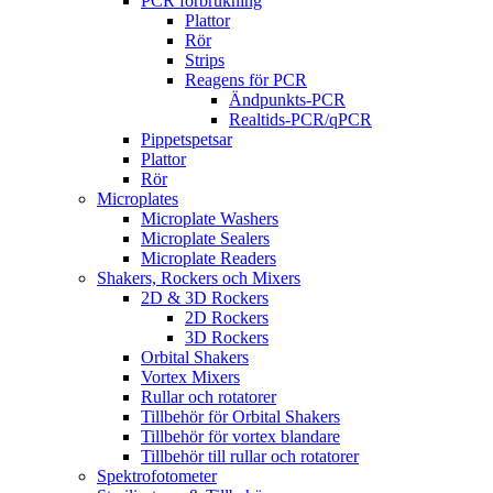
PCR förbrukning
Plattor
Rör
Strips
Reagens för PCR
Ändpunkts-PCR
Realtids-PCR/qPCR
Pippetspetsar
Plattor
Rör
Microplates
Microplate Washers
Microplate Sealers
Microplate Readers
Shakers, Rockers och Mixers
2D & 3D Rockers
2D Rockers
3D Rockers
Orbital Shakers
Vortex Mixers
Rullar och rotatorer
Tillbehör för Orbital Shakers
Tillbehör för vortex blandare
Tillbehör till rullar och rotatorer
Spektrofotometer