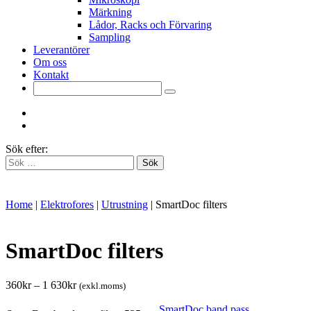
Märkning
Lådor, Racks och Förvaring
Sampling
Leverantörer
Om oss
Kontakt
Sök efter:
Home
|
Elektrofores
|
Utrustning
|
SmartDoc filters
SmartDoc filters
360
kr
–
1 630
kr
(exkl.moms)
SmartDoc band pass