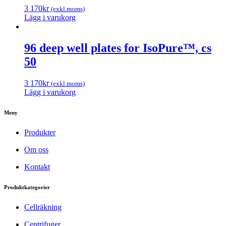
3 170
kr
(exkl.moms)
Lägg i varukorg
96 deep well plates for IsoPure™, cs
50
3 170
kr
(exkl.moms)
Lägg i varukorg
Meny
Produkter
Om oss
Kontakt
Produktkategorier
Cellräkning
Centrifuger