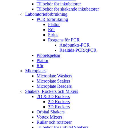
Tillbehör för inkubatorer
Tillbehör för skakande inkubatorer
Laboratorieförbrukning
PCR förbrukning
Plattor
Rör
Strips
Reagens för PCR
Ändpunkts-PCR
Realtids-PCR/qPCR
Pippetspetsar
Plattor
Rör
Microplates
Microplate Washers
Microplate Sealers
Microplate Readers
Shakers, Rockers och Mixers
2D & 3D Rockers
2D Rockers
3D Rockers
Orbital Shakers
Vortex Mixers
Rullar och rotatorer
Tillbehör för Orbital Shakers