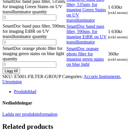
SmartDoc band pass filter, 535nm,
filter, 535nm, for
for imaging Green Stains on UV
1 630
kr
imaging Green Stains
transilluminator quantity
(exkl.moms)
on UV
transilluminator
SmartDoc band pass filter, 590nm,
SmartDoc band pass
for imaging EtBR on UV
filter, 590nm, for
1 630
kr
transilluminator quantity
imaging EtBR on UV
(exkl.moms)
transilluminator
SmartDoc orange photo filter for
SmartDoc orange
imaging green stains on blue light
photo filter for
360
kr
quantity
imaging green stains
(exkl.moms)
on blue light
Lägg till
SKU:
E5001-FILTER-GROUP
Categories:
Accuris Instruments
,
Utrustning
Produktblad
Nedladdningar
Ladda ner produktinformation
Related products