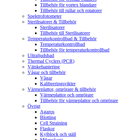
Tillbehör för vortex blandare
Tillbehör till rullar och rotatorer
Spektrofotometer
Sterilisatorer & Tillbehör
Sterilisatorer
Tillbehör till Sterilisatorer
Temperaturkontrollbad & Tillbehör
Temperaturkontrollbad
Tillbehör för temperaturkontrollbad
Ultraljudsbad
Thermal Cyclers (PCR)
Vätskehantering
Vågar och tillbehör
Vågar
Kalibreringsvikter
Värmeplattor, omrörare & tillbehör
Värmeplattor och omrörare
Tillbehör för värmeplattor och omrörare
Övrigt
Agaros
Blotting
Cell Straining
Flaskor
Kylblock och ställ
Mikroskopi