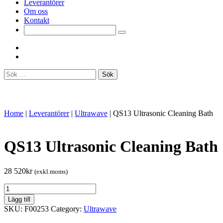
Leverantörer
Om oss
Kontakt
Sök
efter:
Home
|
Leverantörer
|
Ultrawave
|
QS13 Ultrasonic Cleaning Bath
QS13 Ultrasonic Cleaning Bath
28 520
kr
(exkl.moms)
QS13
Ultrasonic
Lägg till
Cleaning
SKU:
F00253
Category:
Ultrawave
Bath