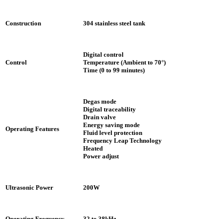
Construction
304 stainless steel tank
Digital control
Control
Temperature (Ambient to 70°)
Time (0 to 99 minutes)
Degas mode
Digital traceability
Drain valve
Energy saving mode
Operating Features
Fluid level protection
Frequency Leap Technology
Heated
Power adjust
Ultrasonic Power
200W
Operating Frequency
32 to 38kHz