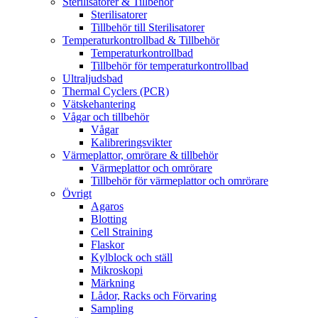
Sterilisatorer & Tillbehör
Sterilisatorer
Tillbehör till Sterilisatorer
Temperaturkontrollbad & Tillbehör
Temperaturkontrollbad
Tillbehör för temperaturkontrollbad
Ultraljudsbad
Thermal Cyclers (PCR)
Vätskehantering
Vågar och tillbehör
Vågar
Kalibreringsvikter
Värmeplattor, omrörare & tillbehör
Värmeplattor och omrörare
Tillbehör för värmeplattor och omrörare
Övrigt
Agaros
Blotting
Cell Straining
Flaskor
Kylblock och ställ
Mikroskopi
Märkning
Lådor, Racks och Förvaring
Sampling