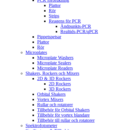
PCR förbrukning
Plattor
Rör
Strips
Reagens för PCR
Ändpunkts-PCR
Realtids-PCR/qPCR
Pippetspetsar
Plattor
Rör
Microplates
Microplate Washers
Microplate Sealers
Microplate Readers
Shakers, Rockers och Mixers
2D & 3D Rockers
2D Rockers
3D Rockers
Orbital Shakers
Vortex Mixers
Rullar och rotatorer
Tillbehör för Orbital Shakers
Tillbehör för vortex blandare
Tillbehör till rullar och rotatorer
Spektrofotometer