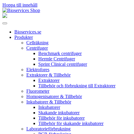
Hoppa till innehåll
Huvudnavigering
Bioservices.se
Produkter
Cellräkning
Centrifuger
Benchmark centrifuger
Hermle Centrifuger
Sprint Clinical centrifuger
Elektrofores
Extraktorer & Tillbehör
Extraktorer
Tillbehör och förbrukning till Extraktorer
Fluorometer
Homogenisatorer & Tillbehör
Inkubatorer & Tillbehör
Inkubatorer
Skakande inkubatorer
Tillbehör för inkubatorer
Tillbehör för skakande inkubatorer
Laboratorieförbrukning