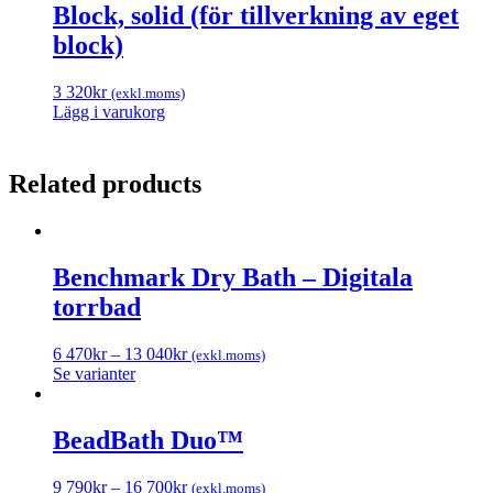
Block, solid (för tillverkning av eget
block)
3 320
kr
(exkl.moms)
Lägg i varukorg
Related products
Benchmark Dry Bath – Digitala
torrbad
6 470
kr
–
13 040
kr
(exkl.moms)
Se varianter
BeadBath Duo™
9 790
kr
–
16 700
kr
(exkl.moms)