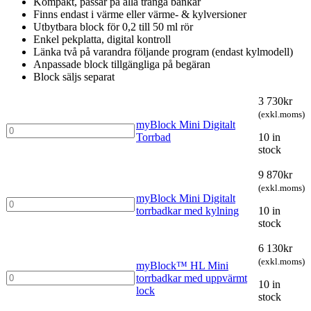
Kompakt, passar på alla trånga bänkar
Finns endast i värme eller värme- & kylversioner
Utbytbara block för 0,2 till 50 ml rör
Enkel pekplatta, digital kontroll
Länka två på varandra följande program (endast kylmodell)
Anpassade block tillgängliga på begäran
Block säljs separat
3 730
kr
(exkl.moms)
myBlock Mini Digitalt
myBlock
Torrbad
10 in
Mini
stock
Digitalt
Torrbad
9 870
kr
quantity
(exkl.moms)
myBlock Mini Digitalt
myBlock
torrbadkar med kylning
10 in
Mini
stock
Digitalt
torrbadkar
6 130
kr
med
(exkl.moms)
kylning
myBlock™ HL Mini
myBlock™
quantity
torrbadkar med uppvärmt
10 in
HL
lock
stock
Mini