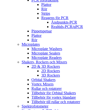
PCR förbrukning
Plattor
Rör
Strips
Reagens för PCR
Ändpunkts-PCR
Realtids-PCR/qPCR
Pippetspetsar
Plattor
Rör
Microplates
Microplate Washers
Microplate Sealers
Microplate Readers
Shakers, Rockers och Mixers
2D & 3D Rockers
2D Rockers
3D Rockers
Orbital Shakers
Vortex Mixers
Rullar och rotatorer
Tillbehör för Orbital Shakers
Tillbehör för vortex blandare
Tillbehör till rullar och rotatorer
Spektrofotometer