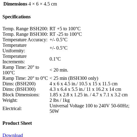
Dimensions
4 × 6 × 4.5 cm
Specifications
Temp. Range BSH200:
RT +5 to 100°C
Temp. Range BSH300:
RT -25 to 100°C
Temperature Accuracy:
+/- 0.5°C
Temperature
+/- 0.5°C
Uniformity:
Temperature
0.1°C
Increments:
Ramp Time: 20° to
< 20 min.
100°C
Ramp Time: 20° to 0°C
< 25 min (BSH300 only)
Dims: (BSH200)
4 x 6 x 4.5 in./ 10.5 x 15 x 11.5 cm
Dims: (BSH300)
4.3 x 6.4 x 5.5 in./ 11 x 16.2 x 14 cm
Block Dimensions:
1.85 x 2.8 x 1.25 in. / 4.7 x 7.1 x 3.2 cm
Weight:
2 lbs / 1kg
Universal Voltage 100 to 240V 50-60Hz;
Electrical:
50W
Product Sheet
Download