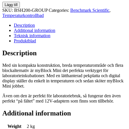
torrbadkar
Lägg till
med
SKU:
BSH200-GROUP
Categories:
Benchmark Scientific
,
uppvärmt
Temperaturkontrollbad
lock
quantity
Description
Additional information
Teknisk information
Produktblad
Description
Med sin kompakta konstruktion, breda temperaturområde och flera
blockalternativ är myBlock Mini det perfekta verktyget för
laboratorieinkubationer. Med en lätthanterad pekplatta och digital
display ställer du enkelt in temperaturen och sedan sköter myBlock
Mini jobbet.
Även om den är perfekt för laboratoriebruk, så fungerar den även
perfekt “på fältet” med 12V-adaptern som finns som tillbehör.
Additional information
Weight
2 kg