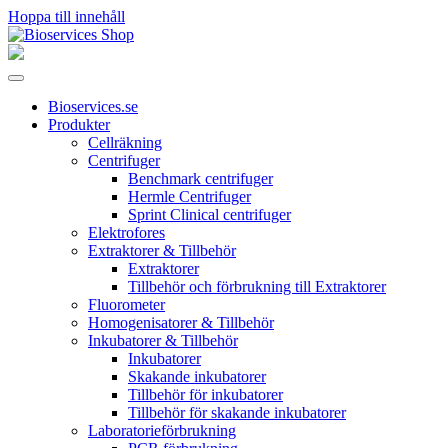
Hoppa till innehåll
Huvudnavigering
Bioservices.se
Produkter
Cellräkning
Centrifuger
Benchmark centrifuger
Hermle Centrifuger
Sprint Clinical centrifuger
Elektrofores
Extraktorer & Tillbehör
Extraktorer
Tillbehör och förbrukning till Extraktorer
Fluorometer
Homogenisatorer & Tillbehör
Inkubatorer & Tillbehör
Inkubatorer
Skakande inkubatorer
Tillbehör för inkubatorer
Tillbehör för skakande inkubatorer
Laboratorieförbrukning