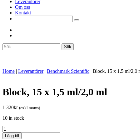
Leverantörer
Om oss
Kontakt
Sök
efter:
Home
|
Leverantörer
|
Benchmark Scientific
|
Block, 15 x 1,5 ml/2,0 
Block, 15 x 1,5 ml/2,0 ml
1 320
kr
(exkl.moms)
10 in stock
Block,
15
Lägg till
x