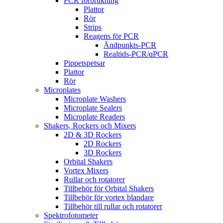
PCR förbrukning
Plattor
Rör
Strips
Reagens för PCR
Ändpunkts-PCR
Realtids-PCR/qPCR
Pippetspetsar
Plattor
Rör
Microplates
Microplate Washers
Microplate Sealers
Microplate Readers
Shakers, Rockers och Mixers
2D & 3D Rockers
2D Rockers
3D Rockers
Orbital Shakers
Vortex Mixers
Rullar och rotatorer
Tillbehör för Orbital Shakers
Tillbehör för vortex blandare
Tillbehör till rullar och rotatorer
Spektrofotometer