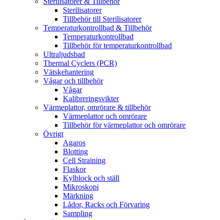
Sterilisatorer & Tillbehör
Sterilisatorer
Tillbehör till Sterilisatorer
Temperaturkontrollbad & Tillbehör
Temperaturkontrollbad
Tillbehör för temperaturkontrollbad
Ultraljudsbad
Thermal Cyclers (PCR)
Vätskehantering
Vågar och tillbehör
Vågar
Kalibreringsvikter
Värmeplattor, omrörare & tillbehör
Värmeplattor och omrörare
Tillbehör för värmeplattor och omrörare
Övrigt
Agaros
Blotting
Cell Straining
Flaskor
Kylblock och ställ
Mikroskopi
Märkning
Lådor, Racks och Förvaring
Sampling