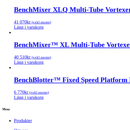
BenchMixer XLQ Multi-Tube Vortexe
41 070
kr
(exkl.moms)
Lägg i varukorg
BenchMixer™ XL Multi-Tube Vortexer,
40 510
kr
(exkl.moms)
Lägg i varukorg
BenchBlotter™ Fixed Speed Platform 
6 770
kr
(exkl.moms)
Lägg i varukorg
Meny
Produkter