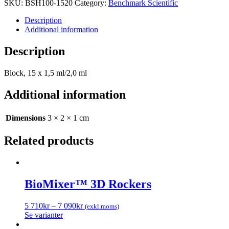
SKU:
BSH100-1520
Category:
Benchmark Scientific
1,5
ml/2,0
Description
ml
Additional information
quantity
Description
Block, 15 x 1,5 ml/2,0 ml
Additional information
Dimensions
3 × 2 × 1 cm
Related products
BioMixer™ 3D Rockers
5 710
kr
–
7 090
kr
(exkl.moms)
Se varianter