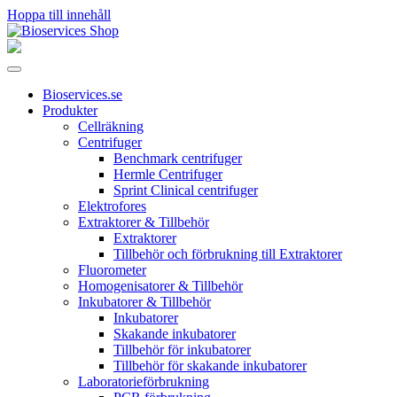
Hoppa till innehåll
Huvudnavigering
Bioservices.se
Produkter
Cellräkning
Centrifuger
Benchmark centrifuger
Hermle Centrifuger
Sprint Clinical centrifuger
Elektrofores
Extraktorer & Tillbehör
Extraktorer
Tillbehör och förbrukning till Extraktorer
Fluorometer
Homogenisatorer & Tillbehör
Inkubatorer & Tillbehör
Inkubatorer
Skakande inkubatorer
Tillbehör för inkubatorer
Tillbehör för skakande inkubatorer
Laboratorieförbrukning