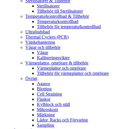
Sterilisatorer & Tillbehör
Sterilisatorer
Tillbehör till Sterilisatorer
Temperaturkontrollbad & Tillbehör
Temperaturkontrollbad
Tillbehör för temperaturkontrollbad
Ultraljudsbad
Thermal Cyclers (PCR)
Vätskehantering
Vågar och tillbehör
Vågar
Kalibreringsvikter
Värmeplattor, omrörare & tillbehör
Värmeplattor och omrörare
Tillbehör för värmeplattor och omrörare
Övrigt
Agaros
Blotting
Cell Straining
Flaskor
Kylblock och ställ
Mikroskopi
Märkning
Lådor, Racks och Förvaring
Sampling