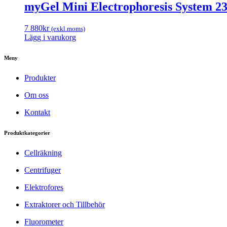
myGel Mini Electrophoresis System 23
7 880
kr
(exkl.moms)
Lägg i varukorg
Meny
Produkter
Om oss
Kontakt
Produktkategorier
Cellräkning
Centrifuger
Elektrofores
Extraktorer och Tillbehör
Fluorometer