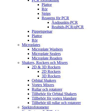
PCR förbrukning
Plattor
Rör
Strips
Reagens för PCR
Ändpunkts-PCR
Realtids-PCR/qPCR
Pippetspetsar
Plattor
Rör
Microplates
Microplate Washers
Microplate Sealers
Microplate Readers
Shakers, Rockers och Mixers
2D & 3D Rockers
2D Rockers
3D Rockers
Orbital Shakers
Vortex Mixers
Rullar och rotatorer
Tillbehör för Orbital Shakers
Tillbehör för vortex blandare
Tillbehör till rullar och rotatorer
Spektrofotometer