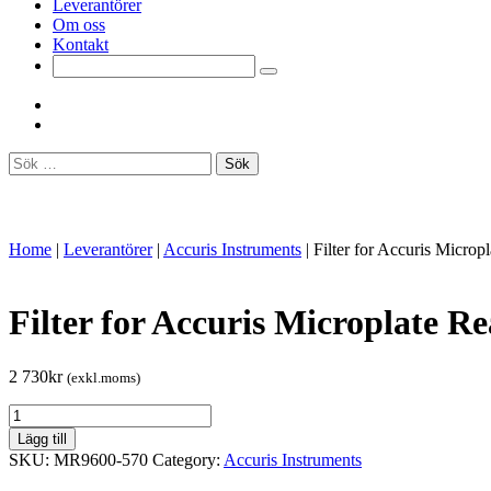
Leverantörer
Om oss
Kontakt
Sök
efter:
Home
|
Leverantörer
|
Accuris Instruments
|
Filter for Accuris Microp
Filter for Accuris Microplate R
2 730
kr
(exkl.moms)
Filter
for
Lägg till
Accuris
SKU:
MR9600-570
Category:
Accuris Instruments
Microplate