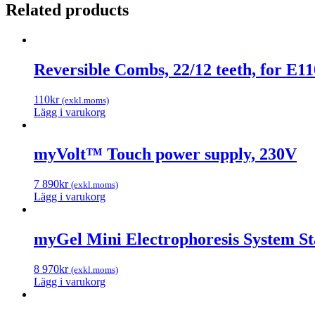
Reader,
Related products
570
nm
quantity
Reversible Combs, 22/12 teeth, for E1
110
kr
(exkl.moms)
Lägg i varukorg
myVolt™ Touch power supply, 230V
7 890
kr
(exkl.moms)
Lägg i varukorg
myGel Mini Electrophoresis System St
8 970
kr
(exkl.moms)
Lägg i varukorg