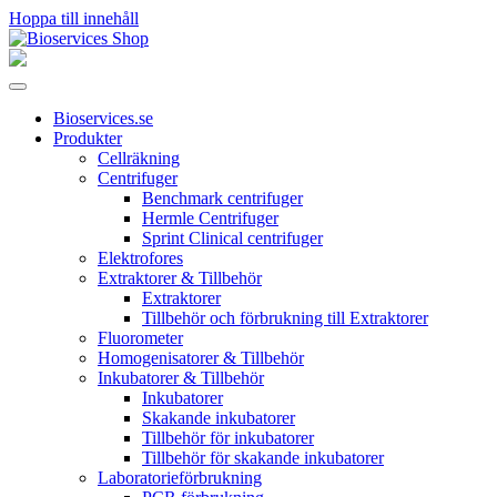
Hoppa till innehåll
Huvudnavigering
Bioservices.se
Produkter
Cellräkning
Centrifuger
Benchmark centrifuger
Hermle Centrifuger
Sprint Clinical centrifuger
Elektrofores
Extraktorer & Tillbehör
Extraktorer
Tillbehör och förbrukning till Extraktorer
Fluorometer
Homogenisatorer & Tillbehör
Inkubatorer & Tillbehör
Inkubatorer
Skakande inkubatorer
Tillbehör för inkubatorer
Tillbehör för skakande inkubatorer
Laboratorieförbrukning