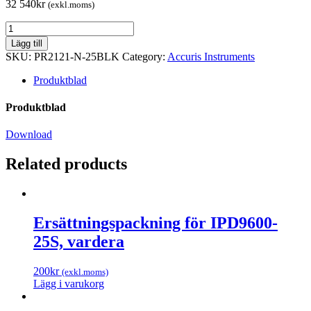
32 540
kr
(exkl.moms)
Accuris
qMAX
Lägg till
Probe
SKU:
PR2121-N-25BLK
Category:
Accuris Instruments
One-
Step
Produktblad
RT-
qPCR
Produktblad
Kit,
No
Download
Rox,
2500
Related products
reactions
(1x25ml,
2x1.25ml)
quantity
Ersättningspackning för IPD9600-
25S, vardera
200
kr
(exkl.moms)
Lägg i varukorg