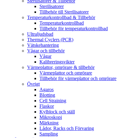
Sterilisatorer & Tillbehör
Sterilisatorer
Tillbehör till Sterilisatorer
Temperaturkontrollbad & Tillbehör
Temperaturkontrollbad
Tillbehör för temperaturkontrollbad
Ultraljudsbad
Thermal Cyclers (PCR)
Vätskehantering
Vågar och tillbehör
Vågar
Kalibreringsvikter
Värmeplattor, omrörare & tillbehör
Värmeplattor och omrörare
Tillbehör för värmeplattor och omrörare
Övrigt
Agaros
Blotting
Cell Straining
Flaskor
Kylblock och ställ
Mikroskopi
Märkning
Lådor, Racks och Förvaring
Sampling