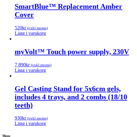
SmartBlue™ Replacement Amber
Cover
520
kr
(exkl.moms)
Lägg i varukorg
myVolt™ Touch power supply, 230V
7 890
kr
(exkl.moms)
Lägg i varukorg
Gel Casting Stand for 5x6cm gels,
includes 4 trays, and 2 combs (18/10
teeth)
930
kr
(exkl.moms)
Lägg i varukorg
Meny