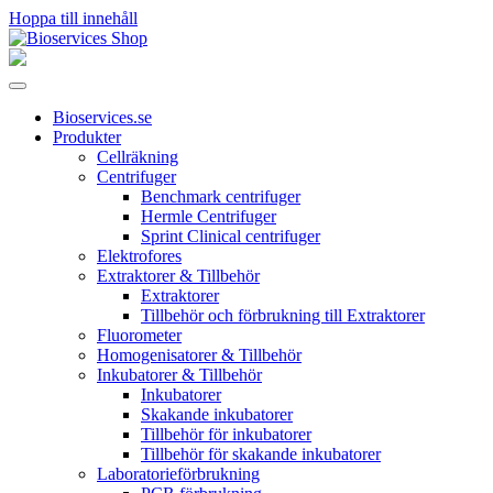
Hoppa till innehåll
Huvudnavigering
Bioservices.se
Produkter
Cellräkning
Centrifuger
Benchmark centrifuger
Hermle Centrifuger
Sprint Clinical centrifuger
Elektrofores
Extraktorer & Tillbehör
Extraktorer
Tillbehör och förbrukning till Extraktorer
Fluorometer
Homogenisatorer & Tillbehör
Inkubatorer & Tillbehör
Inkubatorer
Skakande inkubatorer
Tillbehör för inkubatorer
Tillbehör för skakande inkubatorer
Laboratorieförbrukning