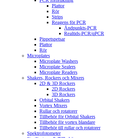
PCR förbrukning
Plattor
Rör
Strips
Reagens för PCR
Ändpunkts-PCR
Realtids-PCR/qPCR
Pippetspetsar
Plattor
Rör
Microplates
Microplate Washers
Microplate Sealers
Microplate Readers
Shakers, Rockers och Mixers
2D & 3D Rockers
2D Rockers
3D Rockers
Orbital Shakers
Vortex Mixers
Rullar och rotatorer
Tillbehör för Orbital Shakers
Tillbehör för vortex blandare
Tillbehör till rullar och rotatorer
Spektrofotometer