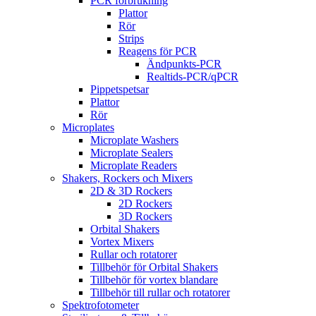
PCR förbrukning
Plattor
Rör
Strips
Reagens för PCR
Ändpunkts-PCR
Realtids-PCR/qPCR
Pippetspetsar
Plattor
Rör
Microplates
Microplate Washers
Microplate Sealers
Microplate Readers
Shakers, Rockers och Mixers
2D & 3D Rockers
2D Rockers
3D Rockers
Orbital Shakers
Vortex Mixers
Rullar och rotatorer
Tillbehör för Orbital Shakers
Tillbehör för vortex blandare
Tillbehör till rullar och rotatorer
Spektrofotometer