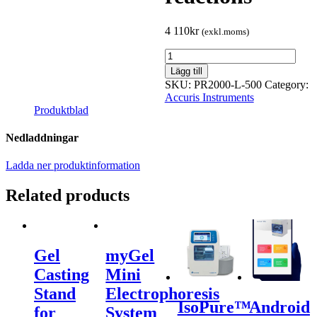
4 110
kr
(exkl.moms)
Accuris
qMax
Lägg till
Green,
SKU:
PR2000-L-500
Category:
Low
Accuris Instruments
Rox
Produktblad
qPCR
Mix,
Nedladdningar
500
reactions
Ladda ner produktinformation
quantity
Related products
Gel
myGel
Casting
Mini
Stand
Electrophoresis
IsoPure™
Android
for
System