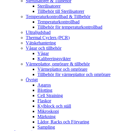
Sterilisatorer & Tillbehör
Sterilisatorer
Tillbehör till Sterilisatorer
Temperaturkontrollbad & Tillbehör
Temperaturkontrollbad
Tillbehör för temperaturkontrollbad
Ultraljudsbad
Thermal Cyclers (PCR)
Vätskehantering
Vågar och tillbehör
Vågar
Kalibreringsvikter
Värmeplattor, omrörare & tillbehör
Värmeplattor och omrörare
Tillbehör för värmeplattor och omrörare
Övrigt
Agaros
Blotting
Cell Straining
Flaskor
Kylblock och ställ
Mikroskopi
Märkning
Lådor, Racks och Förvaring
Sampling