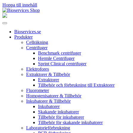
Hoppa till innehåll
Huvudnavigering
Bioservices.se
Produkter
Cellräkning
Centrifuger
Benchmark centrifuger
Hermle Centrifuger
Sprint Clinical centrifuger
Elektrofores
Extraktorer & Tillbehör
Extraktorer
Tillbehör och förbrukning till Extraktorer
Fluorometer
Homogenisatorer & Tillbehör
Inkubatorer & Tillbehör
Inkubatorer
Skakande inkubatorer
Tillbehör för inkubatorer
Tillbehör för skakande inkubatorer
Laboratorieförbrukning