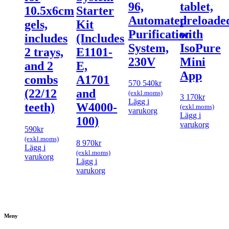
96,
tablet,
10.5x6cm
Starter
Automated
preloade
gels,
Kit
Purification
with
includes
(Includes
System,
IsoPure
2 trays,
E1101-
230V
Mini
and 2
E,
App
combs
A1701
570 540
kr
(22/12
and
(exkl.moms)
3 170
kr
Lägg i
teeth)
W4000-
(exkl.moms)
varukorg
Lägg i
100)
varukorg
590
kr
(exkl.moms)
8 970
kr
Lägg i
(exkl.moms)
varukorg
Lägg i
varukorg
Meny