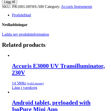
High
Lägg till
Fidelity
SKU:
PR1001-HFHS-500
Category:
Accuris Instruments
Hot
Start
Produktblad
Master
Mix,
Nedladdningar
500
rxns
Ladda ner produktinformation
quantity
Related products
Accuris E3000 UV Transilluminator,
230V
14 580
kr
(exkl.moms)
Lägg i varukorg
Android tablet, preloaded with
IsoPure Mini App