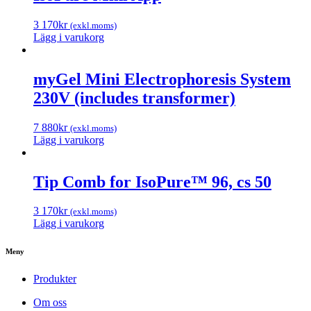
3 170
kr
(exkl.moms)
Lägg i varukorg
myGel Mini Electrophoresis System
230V (includes transformer)
7 880
kr
(exkl.moms)
Lägg i varukorg
Tip Comb for IsoPure™ 96, cs 50
3 170
kr
(exkl.moms)
Lägg i varukorg
Meny
Produkter
Om oss