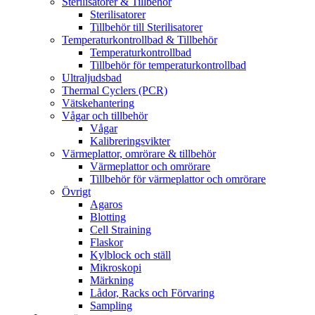
Sterilisatorer & Tillbehör
Sterilisatorer
Tillbehör till Sterilisatorer
Temperaturkontrollbad & Tillbehör
Temperaturkontrollbad
Tillbehör för temperaturkontrollbad
Ultraljudsbad
Thermal Cyclers (PCR)
Vätskehantering
Vågar och tillbehör
Vågar
Kalibreringsvikter
Värmeplattor, omrörare & tillbehör
Värmeplattor och omrörare
Tillbehör för värmeplattor och omrörare
Övrigt
Agaros
Blotting
Cell Straining
Flaskor
Kylblock och ställ
Mikroskopi
Märkning
Lådor, Racks och Förvaring
Sampling