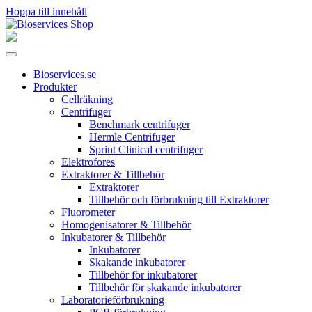
Hoppa till innehåll
Huvudnavigering
Bioservices.se
Produkter
Cellräkning
Centrifuger
Benchmark centrifuger
Hermle Centrifuger
Sprint Clinical centrifuger
Elektrofores
Extraktorer & Tillbehör
Extraktorer
Tillbehör och förbrukning till Extraktorer
Fluorometer
Homogenisatorer & Tillbehör
Inkubatorer & Tillbehör
Inkubatorer
Skakande inkubatorer
Tillbehör för inkubatorer
Tillbehör för skakande inkubatorer
Laboratorieförbrukning