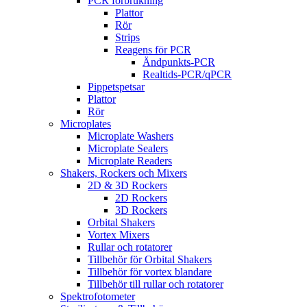
PCR förbrukning
Plattor
Rör
Strips
Reagens för PCR
Ändpunkts-PCR
Realtids-PCR/qPCR
Pippetspetsar
Plattor
Rör
Microplates
Microplate Washers
Microplate Sealers
Microplate Readers
Shakers, Rockers och Mixers
2D & 3D Rockers
2D Rockers
3D Rockers
Orbital Shakers
Vortex Mixers
Rullar och rotatorer
Tillbehör för Orbital Shakers
Tillbehör för vortex blandare
Tillbehör till rullar och rotatorer
Spektrofotometer