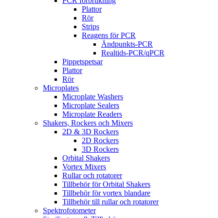
PCR förbrukning
Plattor
Rör
Strips
Reagens för PCR
Ändpunkts-PCR
Realtids-PCR/qPCR
Pippetspetsar
Plattor
Rör
Microplates
Microplate Washers
Microplate Sealers
Microplate Readers
Shakers, Rockers och Mixers
2D & 3D Rockers
2D Rockers
3D Rockers
Orbital Shakers
Vortex Mixers
Rullar och rotatorer
Tillbehör för Orbital Shakers
Tillbehör för vortex blandare
Tillbehör till rullar och rotatorer
Spektrofotometer