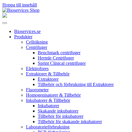
Hoppa till innehåll
Huvudnavigering
Bioservices.se
Produkter
Cellräkning
Centrifuger
Benchmark centrifuger
Hermle Centrifuger
Sprint Clinical centrifuger
Elektrofores
Extraktorer & Tillbehör
Extraktorer
Tillbehör och förbrukning till Extraktorer
Fluorometer
Homogenisatorer & Tillbehör
Inkubatorer & Tillbehör
Inkubatorer
Skakande inkubatorer
Tillbehör för inkubatorer
Tillbehör för skakande inkubatorer
Laboratorieförbrukning