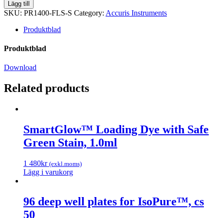
Fast
Lägg till
Extraction
SKU:
PR1400-FLS-S
Category:
Accuris Instruments
Lysis
Solution
Produktblad
16
reactions
Produktblad
quantity
Download
Related products
SmartGlow™ Loading Dye with Safe
Green Stain, 1.0ml
1 480
kr
(exkl.moms)
Lägg i varukorg
96 deep well plates for IsoPure™, cs
50