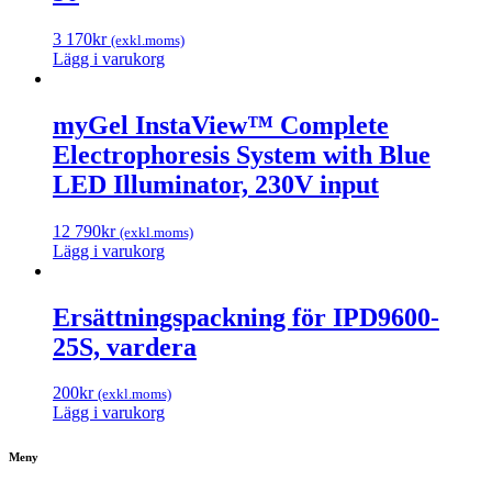
3 170
kr
(exkl.moms)
Lägg i varukorg
myGel InstaView™ Complete
Electrophoresis System with Blue
LED Illuminator, 230V input
12 790
kr
(exkl.moms)
Lägg i varukorg
Ersättningspackning för IPD9600-
25S, vardera
200
kr
(exkl.moms)
Lägg i varukorg
Meny