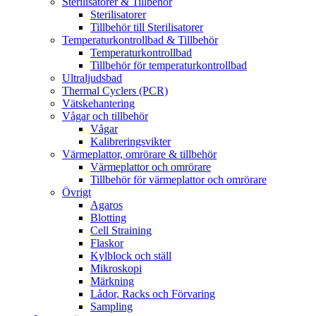
Sterilisatorer & Tillbehör
Sterilisatorer
Tillbehör till Sterilisatorer
Temperaturkontrollbad & Tillbehör
Temperaturkontrollbad
Tillbehör för temperaturkontrollbad
Ultraljudsbad
Thermal Cyclers (PCR)
Vätskehantering
Vågar och tillbehör
Vågar
Kalibreringsvikter
Värmeplattor, omrörare & tillbehör
Värmeplattor och omrörare
Tillbehör för värmeplattor och omrörare
Övrigt
Agaros
Blotting
Cell Straining
Flaskor
Kylblock och ställ
Mikroskopi
Märkning
Lådor, Racks och Förvaring
Sampling