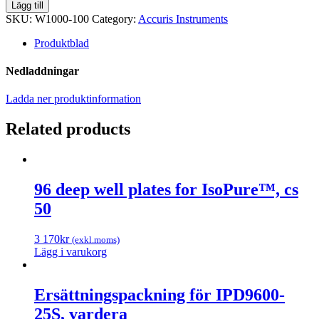
F1
Lägg till
Grade
SKU:
W1000-100
Category:
Accuris Instruments
Calibration
Weight,
Produktblad
100g
quantity
Nedladdningar
Ladda ner produktinformation
Related products
96 deep well plates for IsoPure™, cs
50
3 170
kr
(exkl.moms)
Lägg i varukorg
Ersättningspackning för IPD9600-
25S, vardera