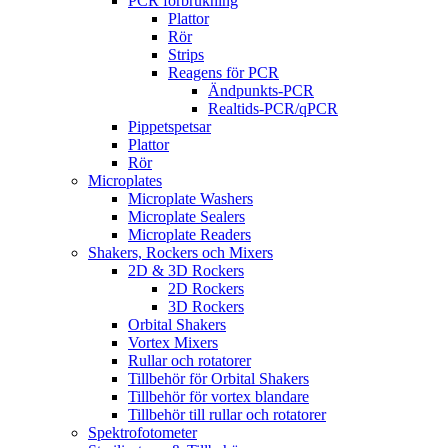
PCR förbrukning
Plattor
Rör
Strips
Reagens för PCR
Ändpunkts-PCR
Realtids-PCR/qPCR
Pippetspetsar
Plattor
Rör
Microplates
Microplate Washers
Microplate Sealers
Microplate Readers
Shakers, Rockers och Mixers
2D & 3D Rockers
2D Rockers
3D Rockers
Orbital Shakers
Vortex Mixers
Rullar och rotatorer
Tillbehör för Orbital Shakers
Tillbehör för vortex blandare
Tillbehör till rullar och rotatorer
Spektrofotometer