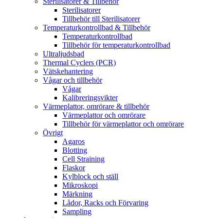
Sterilisatorer & Tillbehör
Sterilisatorer
Tillbehör till Sterilisatorer
Temperaturkontrollbad & Tillbehör
Temperaturkontrollbad
Tillbehör för temperaturkontrollbad
Ultraljudsbad
Thermal Cyclers (PCR)
Vätskehantering
Vågar och tillbehör
Vågar
Kalibreringsvikter
Värmeplattor, omrörare & tillbehör
Värmeplattor och omrörare
Tillbehör för värmeplattor och omrörare
Övrigt
Agaros
Blotting
Cell Straining
Flaskor
Kylblock och ställ
Mikroskopi
Märkning
Lådor, Racks och Förvaring
Sampling