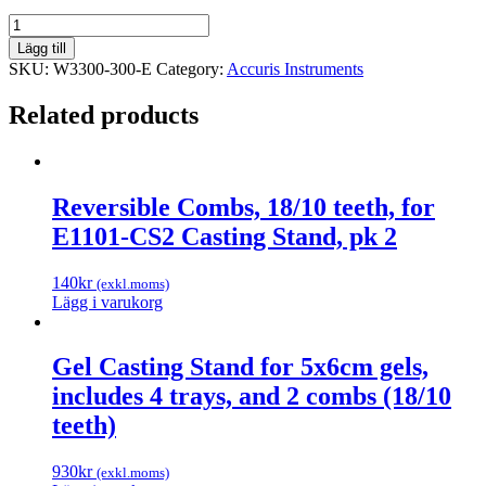
Accuris™
Compact
Lägg till
Balance,
SKU:
W3300-300-E
Category:
Accuris Instruments
300
grams,
Related products
readability
0.01grams,
230V
quantity
Reversible Combs, 18/10 teeth, for
E1101-CS2 Casting Stand, pk 2
140
kr
(exkl.moms)
Lägg i varukorg
Gel Casting Stand for 5x6cm gels,
includes 4 trays, and 2 combs (18/10
teeth)
930
kr
(exkl.moms)