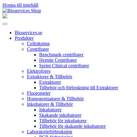
Hoppa till innehåll
Huvudnavigering
Bioservices.se
Produkter
Cellräkning
Centrifuger
Benchmark centrifuger
Hermle Centrifuger
Sprint Clinical centrifuger
Elektrofores
Extraktorer & Tillbehör
Extraktorer
Tillbehör och förbrukning till Extraktorer
Fluorometer
Homogenisatorer & Tillbehör
Inkubatorer & Tillbehör
Inkubatorer
Skakande inkubatorer
Tillbehör för inkubatorer
Tillbehör för skakande inkubatorer
Laboratorieförbrukning