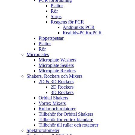
PCR förbrukning
Plattor
Rör
Strips
Reagens för PCR
Ändpunkts-PCR
Realtids-PCR/qPCR
Pippetspetsar
Plattor
Rör
Microplates
Microplate Washers
Microplate Sealers
Microplate Readers
Shakers, Rockers och Mixers
2D & 3D Rockers
2D Rockers
3D Rockers
Orbital Shakers
Vortex Mixers
Rullar och rotatorer
Tillbehör för Orbital Shakers
Tillbehör för vortex blandare
Tillbehör till rullar och rotatorer
Spektrofotometer