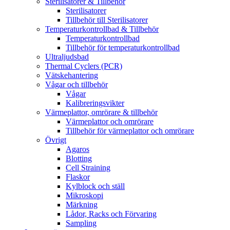
Sterilisatorer & Tillbehör
Sterilisatorer
Tillbehör till Sterilisatorer
Temperaturkontrollbad & Tillbehör
Temperaturkontrollbad
Tillbehör för temperaturkontrollbad
Ultraljudsbad
Thermal Cyclers (PCR)
Vätskehantering
Vågar och tillbehör
Vågar
Kalibreringsvikter
Värmeplattor, omrörare & tillbehör
Värmeplattor och omrörare
Tillbehör för värmeplattor och omrörare
Övrigt
Agaros
Blotting
Cell Straining
Flaskor
Kylblock och ställ
Mikroskopi
Märkning
Lådor, Racks och Förvaring
Sampling