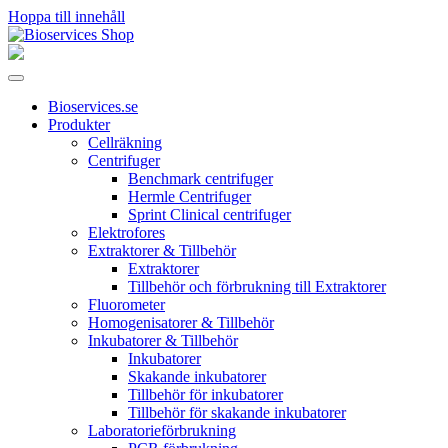
Hoppa till innehåll
Huvudnavigering
Bioservices.se
Produkter
Cellräkning
Centrifuger
Benchmark centrifuger
Hermle Centrifuger
Sprint Clinical centrifuger
Elektrofores
Extraktorer & Tillbehör
Extraktorer
Tillbehör och förbrukning till Extraktorer
Fluorometer
Homogenisatorer & Tillbehör
Inkubatorer & Tillbehör
Inkubatorer
Skakande inkubatorer
Tillbehör för inkubatorer
Tillbehör för skakande inkubatorer
Laboratorieförbrukning