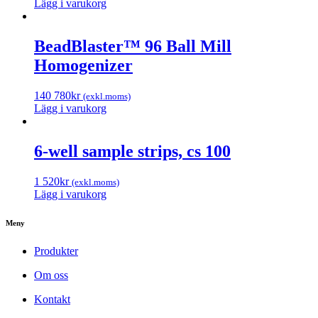
Lägg i varukorg
BeadBlaster™ 96 Ball Mill
Homogenizer
140 780
kr
(exkl.moms)
Lägg i varukorg
6-well sample strips, cs 100
1 520
kr
(exkl.moms)
Lägg i varukorg
Meny
Produkter
Om oss
Kontakt