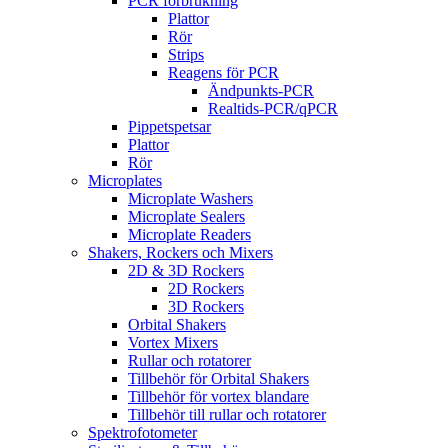
PCR förbrukning
Plattor
Rör
Strips
Reagens för PCR
Ändpunkts-PCR
Realtids-PCR/qPCR
Pippetspetsar
Plattor
Rör
Microplates
Microplate Washers
Microplate Sealers
Microplate Readers
Shakers, Rockers och Mixers
2D & 3D Rockers
2D Rockers
3D Rockers
Orbital Shakers
Vortex Mixers
Rullar och rotatorer
Tillbehör för Orbital Shakers
Tillbehör för vortex blandare
Tillbehör till rullar och rotatorer
Spektrofotometer