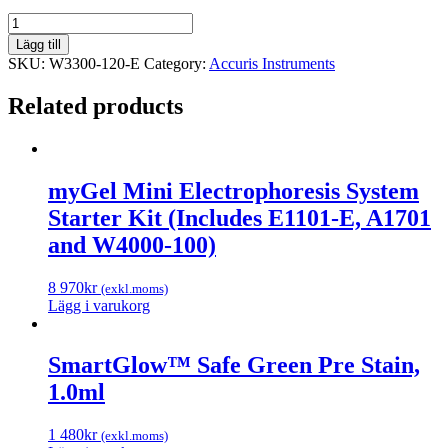
Accuris™
Compact
Lägg till
Balance,
SKU:
W3300-120-E
Category:
Accuris Instruments
120
grams,
Related products
readability
0.01grams,
230V
quantity
myGel Mini Electrophoresis System
Starter Kit (Includes E1101-E, A1701
and W4000-100)
8 970
kr
(exkl.moms)
Lägg i varukorg
SmartGlow™ Safe Green Pre Stain,
1.0ml
1 480
kr
(exkl.moms)