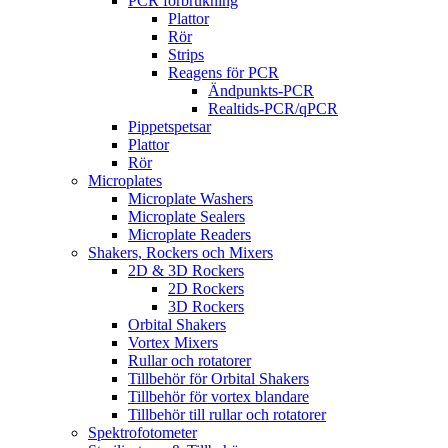
PCR förbrukning
Plattor
Rör
Strips
Reagens för PCR
Ändpunkts-PCR
Realtids-PCR/qPCR
Pippetspetsar
Plattor
Rör
Microplates
Microplate Washers
Microplate Sealers
Microplate Readers
Shakers, Rockers och Mixers
2D & 3D Rockers
2D Rockers
3D Rockers
Orbital Shakers
Vortex Mixers
Rullar och rotatorer
Tillbehör för Orbital Shakers
Tillbehör för vortex blandare
Tillbehör till rullar och rotatorer
Spektrofotometer