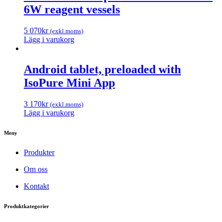
6W reagent vessels
5 070
kr
(exkl.moms)
Lägg i varukorg
Android tablet, preloaded with
IsoPure Mini App
3 170
kr
(exkl.moms)
Lägg i varukorg
Meny
Produkter
Om oss
Kontakt
Produktkategorier