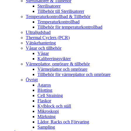
Sterilisatorer & Tillbehör
Sterilisatorer
Tillbehör till Sterilisatorer
Temperaturkontrollbad & Tillbehör
Temperaturkontrollbad
Tillbehör för temperaturkontrollbad
Ultraljudsbad
Thermal Cyclers (PCR)
Vätskehantering
Vågar och tillbehör
Vågar
Kalibreringsvikter
Värmeplattor, omrörare & tillbehör
Värmeplattor och omrörare
Tillbehör för värmeplattor och omrörare
Övrigt
Agaros
Blotting
Cell Straining
Flaskor
Kylblock och ställ
Mikroskopi
Märkning
Lådor, Racks och Förvaring
Sampling