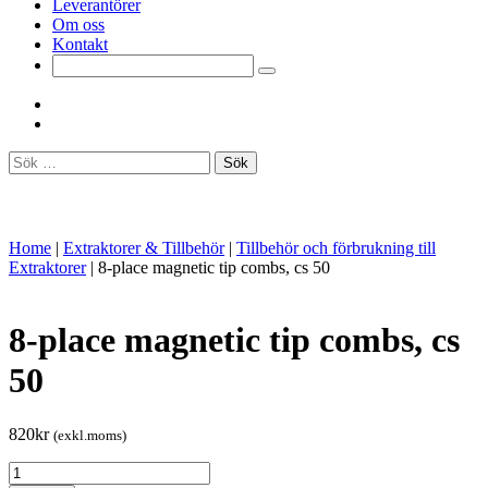
Leverantörer
Om oss
Kontakt
Sök
efter:
Home
|
Extraktorer & Tillbehör
|
Tillbehör och förbrukning till
Extraktorer
|
8-place magnetic tip combs, cs 50
8-place magnetic tip combs, cs
50
820
kr
(exkl.moms)
8-