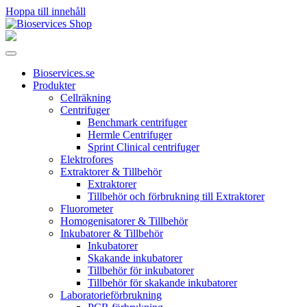
Hoppa till innehåll
Huvudnavigering
Bioservices.se
Produkter
Cellräkning
Centrifuger
Benchmark centrifuger
Hermle Centrifuger
Sprint Clinical centrifuger
Elektrofores
Extraktorer & Tillbehör
Extraktorer
Tillbehör och förbrukning till Extraktorer
Fluorometer
Homogenisatorer & Tillbehör
Inkubatorer & Tillbehör
Inkubatorer
Skakande inkubatorer
Tillbehör för inkubatorer
Tillbehör för skakande inkubatorer
Laboratorieförbrukning