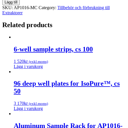
place
Lägg till
magnetic
SKU:
AP1016-MC
Category:
Tillbehör och förbrukning till
tip
Extraktorer
combs,
cs
Related products
50
quantity
6-well sample strips, cs 100
1 520
kr
(exkl.moms)
Lägg i varukorg
96 deep well plates for IsoPure™, cs
50
3 170
kr
(exkl.moms)
Lägg i varukorg
Aluminum Sample Rack for AP1016-