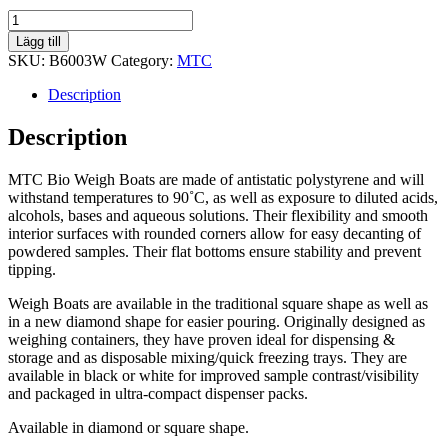
Weigh
Boat,
Lägg till
white,
SKU:
B6003W
Category:
MTC
250mL,
140
Description
x
140
Description
x
25mm
MTC Bio Weigh Boats are made of antistatic polystyrene and will
quantity
withstand temperatures to 90˚C, as well as exposure to diluted acids,
alcohols, bases and aqueous solutions. Their flexibility and smooth
interior surfaces with rounded corners allow for easy decanting of
powdered samples. Their flat bottoms ensure stability and prevent
tipping.
Weigh Boats are available in the traditional square shape as well as
in a new diamond shape for easier pouring. Originally designed as
weighing containers, they have proven ideal for dispensing &
storage and as disposable mixing/quick freezing trays. They are
available in black or white for improved sample contrast/visibility
and packaged in ultra-compact dispenser packs.
Available in diamond or square shape.