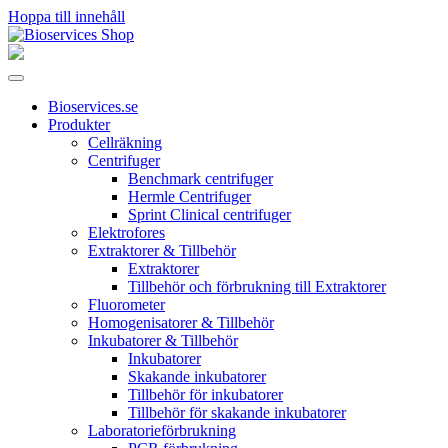
Hoppa till innehåll
Huvudnavigering
Bioservices.se
Produkter
Cellräkning
Centrifuger
Benchmark centrifuger
Hermle Centrifuger
Sprint Clinical centrifuger
Elektrofores
Extraktorer & Tillbehör
Extraktorer
Tillbehör och förbrukning till Extraktorer
Fluorometer
Homogenisatorer & Tillbehör
Inkubatorer & Tillbehör
Inkubatorer
Skakande inkubatorer
Tillbehör för inkubatorer
Tillbehör för skakande inkubatorer
Laboratorieförbrukning