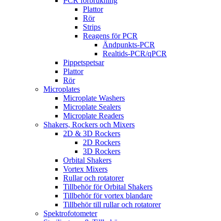
PCR förbrukning
Plattor
Rör
Strips
Reagens för PCR
Ändpunkts-PCR
Realtids-PCR/qPCR
Pippetspetsar
Plattor
Rör
Microplates
Microplate Washers
Microplate Sealers
Microplate Readers
Shakers, Rockers och Mixers
2D & 3D Rockers
2D Rockers
3D Rockers
Orbital Shakers
Vortex Mixers
Rullar och rotatorer
Tillbehör för Orbital Shakers
Tillbehör för vortex blandare
Tillbehör till rullar och rotatorer
Spektrofotometer