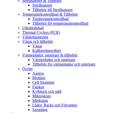
Sterilisatorer & Tillbehör
Sterilisatorer
Tillbehör till Sterilisatorer
Temperaturkontrollbad & Tillbehör
Temperaturkontrollbad
Tillbehör för temperaturkontrollbad
Ultraljudsbad
Thermal Cyclers (PCR)
Vätskehantering
Vågar och tillbehör
Vågar
Kalibreringsvikter
Värmeplattor, omrörare & tillbehör
Värmeplattor och omrörare
Tillbehör för värmeplattor och omrörare
Övrigt
Agaros
Blotting
Cell Straining
Flaskor
Kylblock och ställ
Mikroskopi
Märkning
Lådor, Racks och Förvaring
Sampling