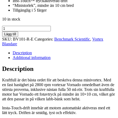
Inst-Touch™ tryckaktiverad drift
“Ministorlek”, mindre än 10 cm bred
Tillgänglig i 5 färger
10 in stock
Vornado™
Mini
Lägg till
Vortex
SKU:
BV101-R-E
Categories:
Benchmark Scientific
,
Vortex
Mixer,
Blandare
Röd
quantity
Description
Additional information
Description
Kraftfull är det bästa ordet för att beskriva denna minivortex. Med
en fast hastighet på 2800 rpm vortexar Vornado omedelbart även de
största proverna, inklusive nästan fulla 50 ml-rör. Trots sin kraftfulla
motor har Vornado ett fotavtryck på mindre än 10×10 cm, vilket gör
att den passar in på vilken labb-bänk som helst.
lnsta-Touch-drift innebär att motorn automatiskt aktiveras med ett
lätt tryck. Driften är smidig, tyst och effektiv.