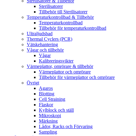
Sterilisatorer & Tillbehör
Sterilisatorer
Tillbehör till Sterilisatorer
Temperaturkontrollbad & Tillbehör
Temperaturkontrollbad
Tillbehör för temperaturkontrollbad
Ultraljudsbad
Thermal Cyclers (PCR)
Vätskehantering
Vågar och tillbehör
Vågar
Kalibreringsvikter
Värmeplattor, omrörare & tillbehör
Värmeplattor och omrörare
Tillbehör för värmeplattor och omrörare
Övrigt
Agaros
Blotting
Cell Straining
Flaskor
Kylblock och ställ
Mikroskopi
Märkning
Lådor, Racks och Förvaring
Sampling