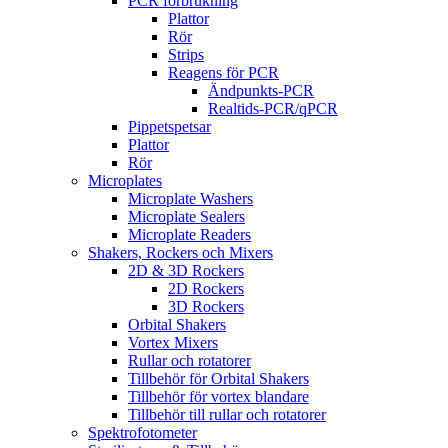
PCR förbrukning
Plattor
Rör
Strips
Reagens för PCR
Ändpunkts-PCR
Realtids-PCR/qPCR
Pippetspetsar
Plattor
Rör
Microplates
Microplate Washers
Microplate Sealers
Microplate Readers
Shakers, Rockers och Mixers
2D & 3D Rockers
2D Rockers
3D Rockers
Orbital Shakers
Vortex Mixers
Rullar och rotatorer
Tillbehör för Orbital Shakers
Tillbehör för vortex blandare
Tillbehör till rullar och rotatorer
Spektrofotometer