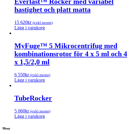
Everlast™ Rocker med variabel
hastighet och platt matta
15 620
kr
(exkl.moms)
Lägg i varukorg
MyFuge™ 5 Mikrocentrifug med
kombinationsrotor för 4 x 5 ml och 4
x 1,5/2,0 ml
6 550
kr
(exkl.moms)
Lägg i varukorg
TubeRocker
5 060
kr
(exkl.moms)
Lägg i varukorg
Meny