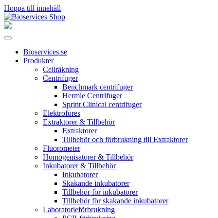
Hoppa till innehåll
Huvudnavigering
Bioservices.se
Produkter
Cellräkning
Centrifuger
Benchmark centrifuger
Hermle Centrifuger
Sprint Clinical centrifuger
Elektrofores
Extraktorer & Tillbehör
Extraktorer
Tillbehör och förbrukning till Extraktorer
Fluorometer
Homogenisatorer & Tillbehör
Inkubatorer & Tillbehör
Inkubatorer
Skakande inkubatorer
Tillbehör för inkubatorer
Tillbehör för skakande inkubatorer
Laboratorieförbrukning