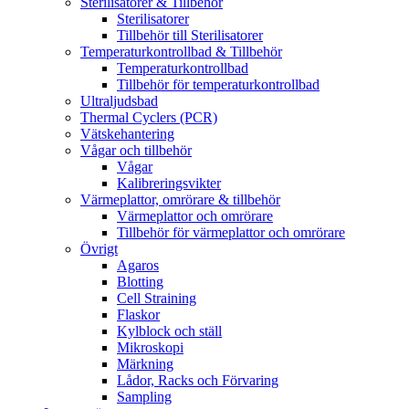
Sterilisatorer & Tillbehör
Sterilisatorer
Tillbehör till Sterilisatorer
Temperaturkontrollbad & Tillbehör
Temperaturkontrollbad
Tillbehör för temperaturkontrollbad
Ultraljudsbad
Thermal Cyclers (PCR)
Vätskehantering
Vågar och tillbehör
Vågar
Kalibreringsvikter
Värmeplattor, omrörare & tillbehör
Värmeplattor och omrörare
Tillbehör för värmeplattor och omrörare
Övrigt
Agaros
Blotting
Cell Straining
Flaskor
Kylblock och ställ
Mikroskopi
Märkning
Lådor, Racks och Förvaring
Sampling