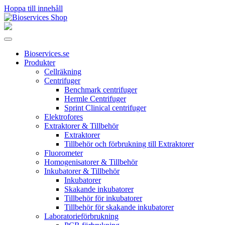
Hoppa till innehåll
Huvudnavigering
Bioservices.se
Produkter
Cellräkning
Centrifuger
Benchmark centrifuger
Hermle Centrifuger
Sprint Clinical centrifuger
Elektrofores
Extraktorer & Tillbehör
Extraktorer
Tillbehör och förbrukning till Extraktorer
Fluorometer
Homogenisatorer & Tillbehör
Inkubatorer & Tillbehör
Inkubatorer
Skakande inkubatorer
Tillbehör för inkubatorer
Tillbehör för skakande inkubatorer
Laboratorieförbrukning