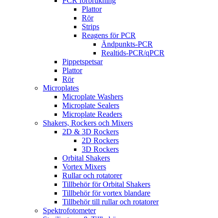
PCR förbrukning
Plattor
Rör
Strips
Reagens för PCR
Ändpunkts-PCR
Realtids-PCR/qPCR
Pippetspetsar
Plattor
Rör
Microplates
Microplate Washers
Microplate Sealers
Microplate Readers
Shakers, Rockers och Mixers
2D & 3D Rockers
2D Rockers
3D Rockers
Orbital Shakers
Vortex Mixers
Rullar och rotatorer
Tillbehör för Orbital Shakers
Tillbehör för vortex blandare
Tillbehör till rullar och rotatorer
Spektrofotometer