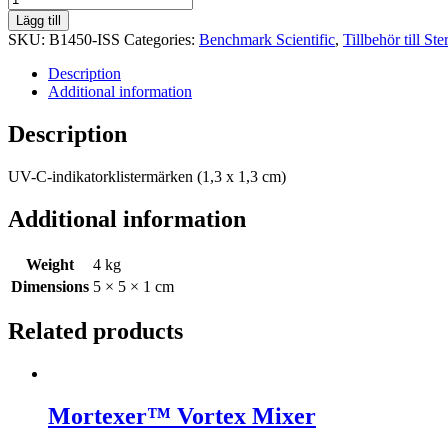
C-
Lägg till
indikatorklistermärken
SKU:
B1450-ISS
Categories:
Benchmark Scientific
,
Tillbehör till Ster
(1,3
x
Description
1,3
Additional information
cm)
quantity
Description
UV-C-indikatorklistermärken (1,3 x 1,3 cm)
Additional information
Weight
4 kg
Dimensions
5 × 5 × 1 cm
Related products
Mortexer™ Vortex Mixer