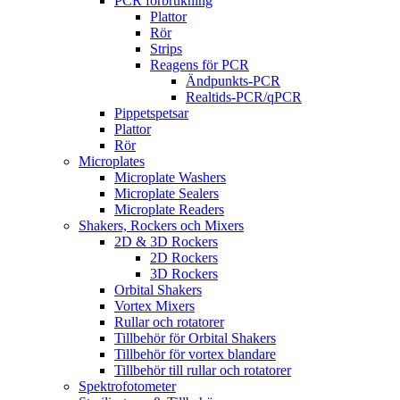
PCR förbrukning
Plattor
Rör
Strips
Reagens för PCR
Ändpunkts-PCR
Realtids-PCR/qPCR
Pippetspetsar
Plattor
Rör
Microplates
Microplate Washers
Microplate Sealers
Microplate Readers
Shakers, Rockers och Mixers
2D & 3D Rockers
2D Rockers
3D Rockers
Orbital Shakers
Vortex Mixers
Rullar och rotatorer
Tillbehör för Orbital Shakers
Tillbehör för vortex blandare
Tillbehör till rullar och rotatorer
Spektrofotometer