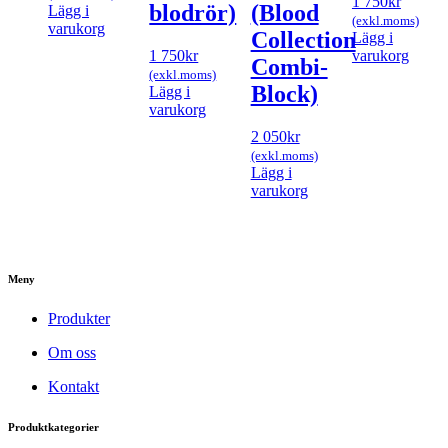
1 750
kr
blodrör)
(Blood
Lägg i
(exkl.moms)
varukorg
Collection
Lägg i
1 750
kr
varukorg
Combi-
(exkl.moms)
Block)
Lägg i
varukorg
2 050
kr
(exkl.moms)
Lägg i
varukorg
Meny
Produkter
Om oss
Kontakt
Produktkategorier