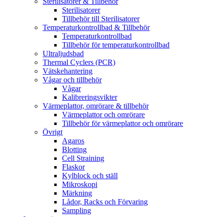
Sterilisatorer & Tillbehör
Sterilisatorer
Tillbehör till Sterilisatorer
Temperaturkontrollbad & Tillbehör
Temperaturkontrollbad
Tillbehör för temperaturkontrollbad
Ultraljudsbad
Thermal Cyclers (PCR)
Vätskehantering
Vågar och tillbehör
Vågar
Kalibreringsvikter
Värmeplattor, omrörare & tillbehör
Värmeplattor och omrörare
Tillbehör för värmeplattor och omrörare
Övrigt
Agaros
Blotting
Cell Straining
Flaskor
Kylblock och ställ
Mikroskopi
Märkning
Lådor, Racks och Förvaring
Sampling