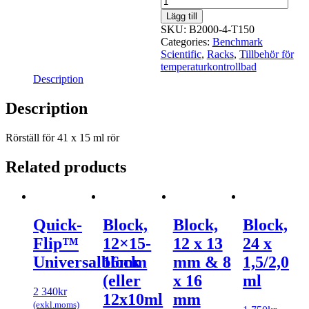
för
Lägg till
41
SKU:
B2000-4-T150
x
Categories:
Benchmark
15
Scientific
,
Racks
,
Tillbehör för
ml
temperaturkontrollbad
rör
Description
quantity
Description
Rörställ för 41 x 15 ml rör
Related products
Quick-
Block,
Block,
Block,
Flip™
12×15-
12 x 13
24 x
Universalblock
16mm
mm & 8
1,5/2,0
(eller
x 16
ml
2 340
kr
12x10ml
mm
(exkl.moms)