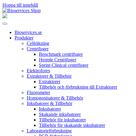
Hoppa till innehåll
Huvudnavigering
Bioservices.se
Produkter
Cellräkning
Centrifuger
Benchmark centrifuger
Hermle Centrifuger
Sprint Clinical centrifuger
Elektrofores
Extraktorer & Tillbehör
Extraktorer
Tillbehör och förbrukning till Extraktorer
Fluorometer
Homogenisatorer & Tillbehör
Inkubatorer & Tillbehör
Inkubatorer
Skakande inkubatorer
Tillbehör för inkubatorer
Tillbehör för skakande inkubatorer
Laboratorieförbrukning