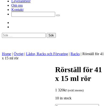
Leverantörer
Om oss
Kontakt
Sök
efter:
Home
|
Övrigt
|
Lådor, Racks och Förvaring
|
Racks
|
Rörställ för 41
x 15 ml rör
Rörställ för 41
x 15 ml rör
1 320
kr
(exkl.moms)
10 in stock
Rörställ