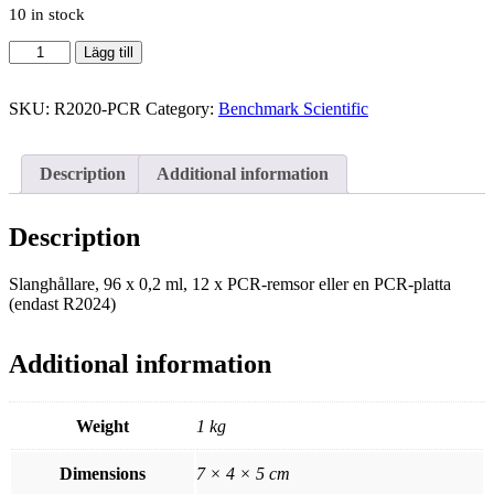
10 in stock
Slanghållare,
Lägg till
96
x
0,2
SKU:
R2020-PCR
Category:
Benchmark Scientific
ml,
12
x
Description
Additional information
PCR-
remsor
eller
Description
en
PCR-
Slanghållare, 96 x 0,2 ml, 12 x PCR-remsor eller en PCR-platta
platta
(endast R2024)
(endast
R2024)
quantity
Additional information
Weight
1 kg
Dimensions
7 × 4 × 5 cm