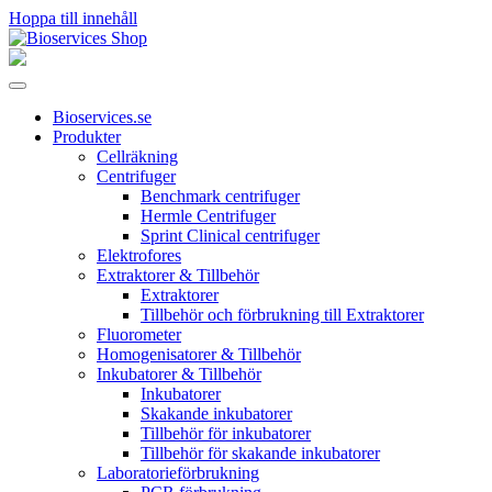
Hoppa till innehåll
Huvudnavigering
Bioservices.se
Produkter
Cellräkning
Centrifuger
Benchmark centrifuger
Hermle Centrifuger
Sprint Clinical centrifuger
Elektrofores
Extraktorer & Tillbehör
Extraktorer
Tillbehör och förbrukning till Extraktorer
Fluorometer
Homogenisatorer & Tillbehör
Inkubatorer & Tillbehör
Inkubatorer
Skakande inkubatorer
Tillbehör för inkubatorer
Tillbehör för skakande inkubatorer
Laboratorieförbrukning