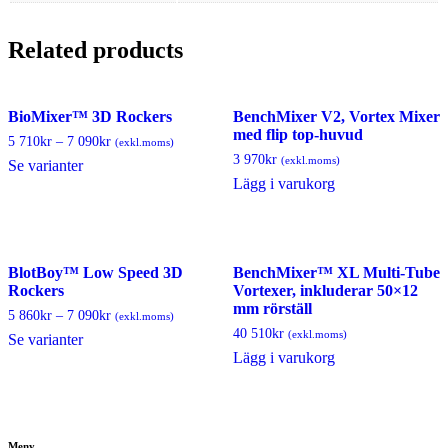
Related products
BioMixer™ 3D Rockers
BenchMixer V2, Vortex Mixer
med flip top-huvud
5 710
kr
–
7 090
kr
(exkl.moms)
3 970
kr
(exkl.moms)
Se varianter
Lägg i varukorg
BlotBoy™ Low Speed ​​3D
BenchMixer™ XL Multi-Tube
Rockers
Vortexer, inkluderar 50×12
mm rörställ
5 860
kr
–
7 090
kr
(exkl.moms)
40 510
kr
(exkl.moms)
Se varianter
Lägg i varukorg
Meny