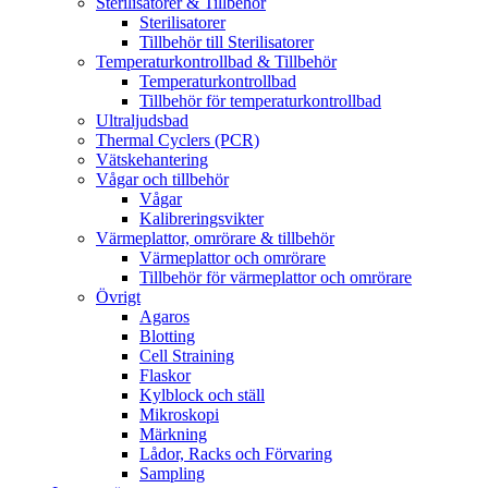
Sterilisatorer & Tillbehör
Sterilisatorer
Tillbehör till Sterilisatorer
Temperaturkontrollbad & Tillbehör
Temperaturkontrollbad
Tillbehör för temperaturkontrollbad
Ultraljudsbad
Thermal Cyclers (PCR)
Vätskehantering
Vågar och tillbehör
Vågar
Kalibreringsvikter
Värmeplattor, omrörare & tillbehör
Värmeplattor och omrörare
Tillbehör för värmeplattor och omrörare
Övrigt
Agaros
Blotting
Cell Straining
Flaskor
Kylblock och ställ
Mikroskopi
Märkning
Lådor, Racks och Förvaring
Sampling