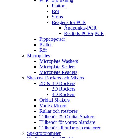
PCR förbrukning
Plattor
Rör
Strips
Reagens för PCR
Ändpunkts-PCR
Realtids-PCR/qPCR
Pippetspetsar
Plattor
Rör
Microplates
Microplate Washers
Microplate Sealers
Microplate Readers
Shakers, Rockers och Mixers
2D & 3D Rockers
2D Rockers
3D Rockers
Orbital Shakers
Vortex Mixers
Rullar och rotatorer
Tillbehör för Orbital Shakers
Tillbehör för vortex blandare
Tillbehör till rullar och rotatorer
Spektrofotometer