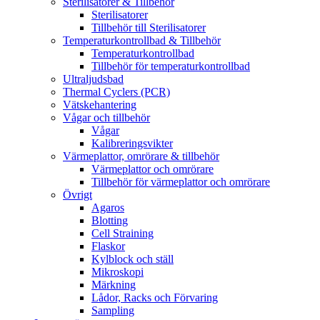
Sterilisatorer & Tillbehör
Sterilisatorer
Tillbehör till Sterilisatorer
Temperaturkontrollbad & Tillbehör
Temperaturkontrollbad
Tillbehör för temperaturkontrollbad
Ultraljudsbad
Thermal Cyclers (PCR)
Vätskehantering
Vågar och tillbehör
Vågar
Kalibreringsvikter
Värmeplattor, omrörare & tillbehör
Värmeplattor och omrörare
Tillbehör för värmeplattor och omrörare
Övrigt
Agaros
Blotting
Cell Straining
Flaskor
Kylblock och ställ
Mikroskopi
Märkning
Lådor, Racks och Förvaring
Sampling