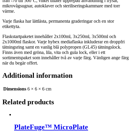
från -70 till 500°C, vilket tillåter upprepad användning i frysar,
mikrovågsugnar, autoklaver och steriliseringskammare med torr
värme.
Varje flaska har lättlästa, permanenta graderingar och en stor
etikettyta.
Flaskstartpaketet innehåller 2x100ml, 3x250ml, 3x500ml och
2x1000ml flaskor. Varje hybex mediaflaska inkluderar en droppfri
tätningsring samt en vanlig blå polypropen (GL45) tätningslock.
Finns även med gröna, lila, vita och gula lock, eller i ett
sortimentspaket som innehåller två av varje färg. Vänligen ange färg
när du begär offert.
Additional information
Dimensions
6 × 6 × 6 cm
Related products
PlateFuge™ MicroPlate