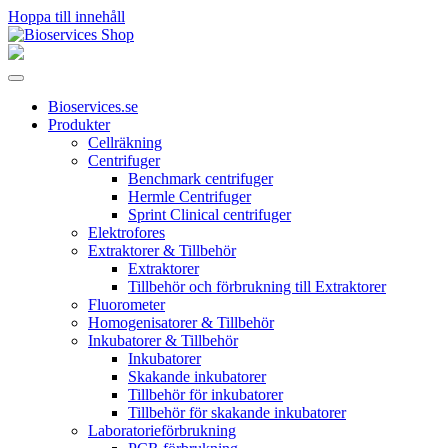
Hoppa till innehåll
Huvudnavigering
Bioservices.se
Produkter
Cellräkning
Centrifuger
Benchmark centrifuger
Hermle Centrifuger
Sprint Clinical centrifuger
Elektrofores
Extraktorer & Tillbehör
Extraktorer
Tillbehör och förbrukning till Extraktorer
Fluorometer
Homogenisatorer & Tillbehör
Inkubatorer & Tillbehör
Inkubatorer
Skakande inkubatorer
Tillbehör för inkubatorer
Tillbehör för skakande inkubatorer
Laboratorieförbrukning