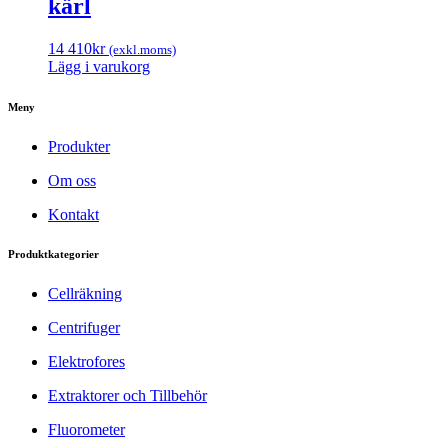
kärl
14 410
kr
(exkl.moms)
Lägg i varukorg
Meny
Produkter
Om oss
Kontakt
Produktkategorier
Cellräkning
Centrifuger
Elektrofores
Extraktorer och Tillbehör
Fluorometer