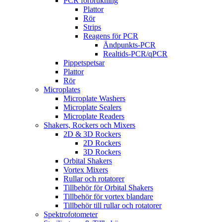
PCR förbrukning
Plattor
Rör
Strips
Reagens för PCR
Ändpunkts-PCR
Realtids-PCR/qPCR
Pippetspetsar
Plattor
Rör
Microplates
Microplate Washers
Microplate Sealers
Microplate Readers
Shakers, Rockers och Mixers
2D & 3D Rockers
2D Rockers
3D Rockers
Orbital Shakers
Vortex Mixers
Rullar och rotatorer
Tillbehör för Orbital Shakers
Tillbehör för vortex blandare
Tillbehör till rullar och rotatorer
Spektrofotometer