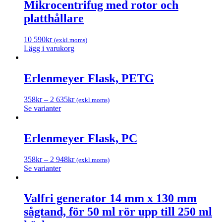
Mikrocentrifug med rotor och
platthållare
10 590
kr
(exkl.moms)
Lägg i varukorg
Erlenmeyer Flask, PETG
358
kr
–
2 635
kr
(exkl.moms)
Se varianter
Erlenmeyer Flask, PC
358
kr
–
2 948
kr
(exkl.moms)
Se varianter
Valfri generator 14 mm x 130 mm
sågtand, för 50 ml rör upp till 250 ml