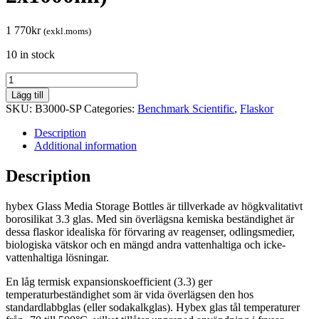
1 770
kr
(exkl.moms)
10 in stock
STARTPACK
(GL45)
Lägg till
blått
SKU:
B3000-SP
Categories:
Benchmark Scientific
,
Flaskor
lock
(Inkluderar
Description
2x100ml,
Additional information
3x250ml,
3x500ml
Description
och
2x1000ml)
hybex Glass Media Storage Bottles är tillverkade av högkvalitativt
quantity
borosilikat 3.3 glas. Med sin överlägsna kemiska beständighet är
dessa flaskor idealiska för förvaring av reagenser, odlingsmedier,
biologiska vätskor och en mängd andra vattenhaltiga och icke-
vattenhaltiga lösningar.
En låg termisk expansionskoefficient (3.3) ger
temperaturbeständighet som är vida överlägsen den hos
standardlabbglas (eller sodakalkglas). Hybex glas tål temperaturer