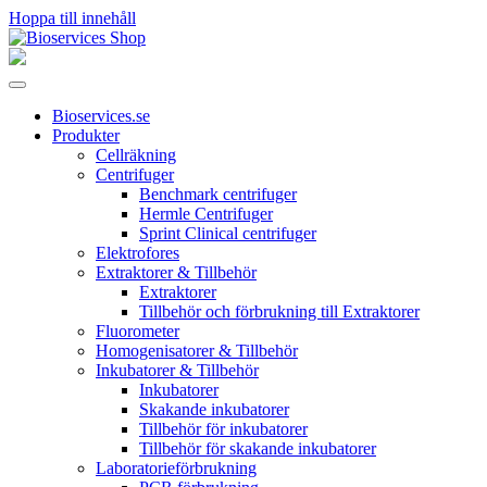
Hoppa till innehåll
Huvudnavigering
Bioservices.se
Produkter
Cellräkning
Centrifuger
Benchmark centrifuger
Hermle Centrifuger
Sprint Clinical centrifuger
Elektrofores
Extraktorer & Tillbehör
Extraktorer
Tillbehör och förbrukning till Extraktorer
Fluorometer
Homogenisatorer & Tillbehör
Inkubatorer & Tillbehör
Inkubatorer
Skakande inkubatorer
Tillbehör för inkubatorer
Tillbehör för skakande inkubatorer
Laboratorieförbrukning