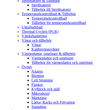
Sterilisatorer & Tillbehör
Sterilisatorer
Tillbehör till Sterilisatorer
Temperaturkontrollbad & Tillbehör
Temperaturkontrollbad
Tillbehör för temperaturkontrollbad
Ultraljudsbad
Thermal Cyclers (PCR)
Vätskehantering
Vågar och tillbehör
Vågar
Kalibreringsvikter
Värmeplattor, omrörare & tillbehör
Värmeplattor och omrörare
Tillbehör för värmeplattor och omrörare
Övrigt
Agaros
Blotting
Cell Straining
Flaskor
Kylblock och ställ
Mikroskopi
Märkning
Lådor, Racks och Förvaring
Sampling