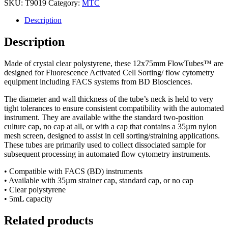
SKU:
T9019
Category:
MTC
FlowTubes™
quantity
Description
Description
Made of crystal clear polystyrene, these 12x75mm FlowTubes™ are
designed for Fluorescence Activated Cell Sorting/ flow cytometry
equipment including FACS systems from BD Biosciences.
The diameter and wall thickness of the tube’s neck is held to very
tight tolerances to ensure consistent compatibility with the automated
instrument. They are available withe the standard two-position
culture cap, no cap at all, or with a cap that contains a 35µm nylon
mesh screen, designed to assist in cell sorting/straining applications.
These tubes are primarily used to collect dissociated sample for
subsequent processing in automated flow cytometry instruments.
• Compatible with FACS (BD) instruments
• Available with 35µm strainer cap, standard cap, or no cap
• Clear polystyrene
• 5mL capacity
Related products