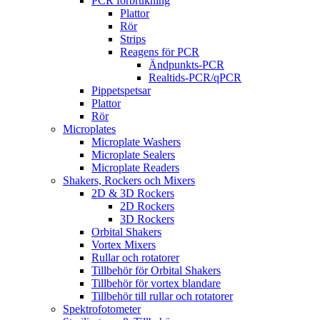
PCR förbrukning
Plattor
Rör
Strips
Reagens för PCR
Ändpunkts-PCR
Realtids-PCR/qPCR
Pippetspetsar
Plattor
Rör
Microplates
Microplate Washers
Microplate Sealers
Microplate Readers
Shakers, Rockers och Mixers
2D & 3D Rockers
2D Rockers
3D Rockers
Orbital Shakers
Vortex Mixers
Rullar och rotatorer
Tillbehör för Orbital Shakers
Tillbehör för vortex blandare
Tillbehör till rullar och rotatorer
Spektrofotometer