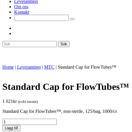
Leverantörer
Om oss
Kontakt
Sök
efter:
Home
|
Leverantörer
|
MTC
|
Standard Cap for FlowTubes™
Standard Cap for FlowTubes™
1 021
kr
(exkl.moms)
Standard Cap for FlowTubes™, non-sterile, 125/bag, 1000/cs
Standard
Cap
Lägg till
for