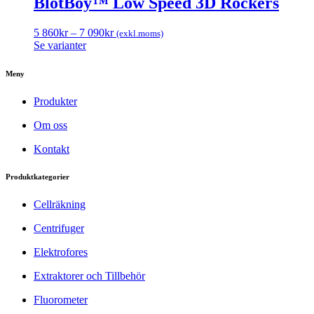
BlotBoy™ Low Speed ​​3D Rockers
5 860
kr
–
7 090
kr
(exkl.moms)
Se varianter
Meny
Produkter
Om oss
Kontakt
Produktkategorier
Cellräkning
Centrifuger
Elektrofores
Extraktorer och Tillbehör
Fluorometer