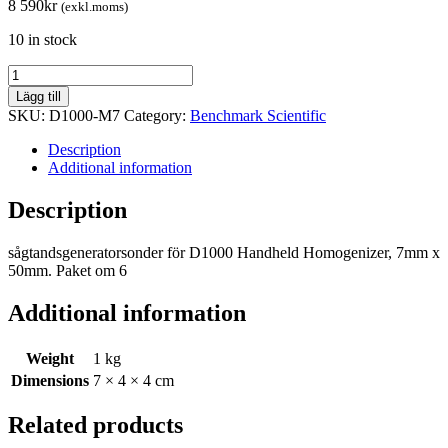
8 590
kr
(exkl.moms)
10 in stock
Ersättningsgeneratorpaket,
7
Lägg till
mm
SKU:
D1000-M7
Category:
Benchmark Scientific
x
50
Description
mm
Additional information
sågtand
för
Description
mikrorör,
paket
sågtandsgeneratorsonder för D1000 Handheld Homogenizer, 7mm x
om
50mm. Paket om 6
5
quantity
Additional information
Weight
1 kg
Dimensions
7 × 4 × 4 cm
Related products