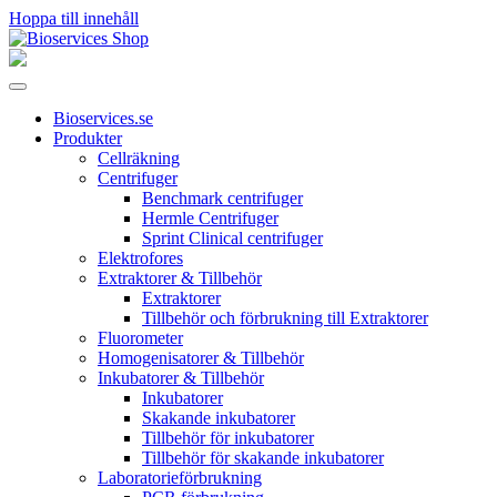
Hoppa till innehåll
Huvudnavigering
Bioservices.se
Produkter
Cellräkning
Centrifuger
Benchmark centrifuger
Hermle Centrifuger
Sprint Clinical centrifuger
Elektrofores
Extraktorer & Tillbehör
Extraktorer
Tillbehör och förbrukning till Extraktorer
Fluorometer
Homogenisatorer & Tillbehör
Inkubatorer & Tillbehör
Inkubatorer
Skakande inkubatorer
Tillbehör för inkubatorer
Tillbehör för skakande inkubatorer
Laboratorieförbrukning