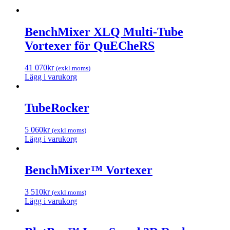
BenchMixer XLQ Multi-Tube
Vortexer för QuECheRS
41 070
kr
(exkl.moms)
Lägg i varukorg
TubeRocker
5 060
kr
(exkl.moms)
Lägg i varukorg
BenchMixer™ Vortexer
3 510
kr
(exkl.moms)
Lägg i varukorg