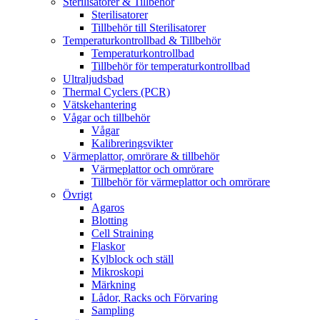
Sterilisatorer & Tillbehör
Sterilisatorer
Tillbehör till Sterilisatorer
Temperaturkontrollbad & Tillbehör
Temperaturkontrollbad
Tillbehör för temperaturkontrollbad
Ultraljudsbad
Thermal Cyclers (PCR)
Vätskehantering
Vågar och tillbehör
Vågar
Kalibreringsvikter
Värmeplattor, omrörare & tillbehör
Värmeplattor och omrörare
Tillbehör för värmeplattor och omrörare
Övrigt
Agaros
Blotting
Cell Straining
Flaskor
Kylblock och ställ
Mikroskopi
Märkning
Lådor, Racks och Förvaring
Sampling