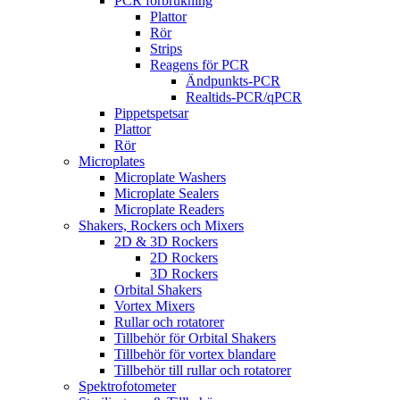
PCR förbrukning
Plattor
Rör
Strips
Reagens för PCR
Ändpunkts-PCR
Realtids-PCR/qPCR
Pippetspetsar
Plattor
Rör
Microplates
Microplate Washers
Microplate Sealers
Microplate Readers
Shakers, Rockers och Mixers
2D & 3D Rockers
2D Rockers
3D Rockers
Orbital Shakers
Vortex Mixers
Rullar och rotatorer
Tillbehör för Orbital Shakers
Tillbehör för vortex blandare
Tillbehör till rullar och rotatorer
Spektrofotometer