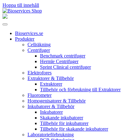
Hoppa till innehåll
Huvudnavigering
Bioservices.se
Produkter
Cellräkning
Centrifuger
Benchmark centrifuger
Hermle Centrifuger
Sprint Clinical centrifuger
Elektrofores
Extraktorer & Tillbehör
Extraktorer
Tillbehör och förbrukning till Extraktorer
Fluorometer
Homogenisatorer & Tillbehör
Inkubatorer & Tillbehör
Inkubatorer
Skakande inkubatorer
Tillbehör för inkubatorer
Tillbehör för skakande inkubatorer
Laboratorieförbrukning