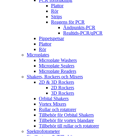
PCR förbrukning
Plattor
Rör
Strips
Reagens för PCR
Ändpunkts-PCR
Realtids-PCR/qPCR
Pippetspetsar
Plattor
Rör
Microplates
Microplate Washers
Microplate Sealers
Microplate Readers
Shakers, Rockers och Mixers
2D & 3D Rockers
2D Rockers
3D Rockers
Orbital Shakers
Vortex Mixers
Rullar och rotatorer
Tillbehör för Orbital Shakers
Tillbehör för vortex blandare
Tillbehör till rullar och rotatorer
Spektrofotometer