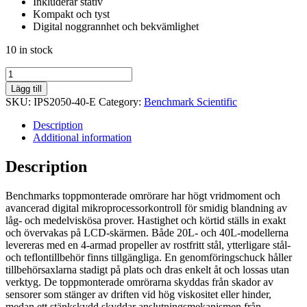
Inkluderar stativ
Kompakt och tyst
Digital noggrannhet och bekvämlighet
10 in stock
OS40L
Toppmonterad
Lägg till
Omrörare,
SKU:
IPS2050-40-E
Category:
Benchmark Scientific
40L
quantity
Description
Additional information
Description
Benchmarks toppmonterade omrörare har högt vridmoment och
avancerad digital mikroprocessorkontroll för smidig blandning av
låg- och medelviskösa prover. Hastighet och körtid ställs in exakt
och övervakas på LCD-skärmen. Både 20L- och 40L-modellerna
levereras med en 4-armad propeller av rostfritt stål, ytterligare stål-
och teflontillbehör finns tillgängliga. En genomföringschuck håller
tillbehörsaxlarna stadigt på plats och dras enkelt åt och lossas utan
verktyg. De toppmonterade omrörarna skyddas från skador av
sensorer som stänger av driften vid hög viskositet eller hinder,
medan ett stänkskydd skyddar anslutningsmekanismen från