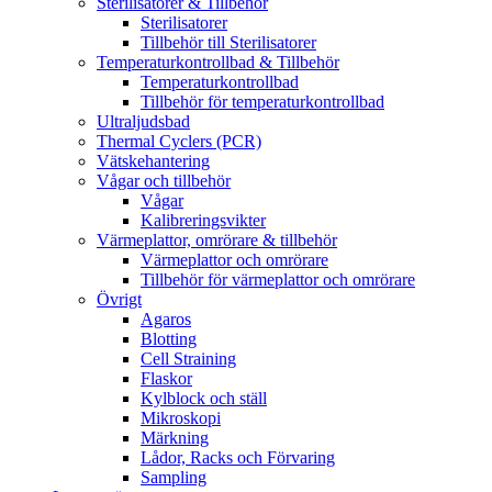
Sterilisatorer & Tillbehör
Sterilisatorer
Tillbehör till Sterilisatorer
Temperaturkontrollbad & Tillbehör
Temperaturkontrollbad
Tillbehör för temperaturkontrollbad
Ultraljudsbad
Thermal Cyclers (PCR)
Vätskehantering
Vågar och tillbehör
Vågar
Kalibreringsvikter
Värmeplattor, omrörare & tillbehör
Värmeplattor och omrörare
Tillbehör för värmeplattor och omrörare
Övrigt
Agaros
Blotting
Cell Straining
Flaskor
Kylblock och ställ
Mikroskopi
Märkning
Lådor, Racks och Förvaring
Sampling