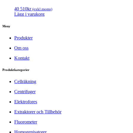
40 510
kr
(exkl.moms)
Lägg i varukorg
Meny
Produkter
Om oss
Kontakt
Produktkategorier
Cellräkning
Centrifuger
Elektrofores
Extraktorer och Tillbehör
Fluorometer
Homogenisatorer