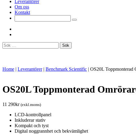
Leverantörer
Om oss
Kontakt
Sök
efter:
Home
|
Leverantörer
|
Benchmark Scientific
|
OS20L Toppmonterad O
OS20L Toppmonterad Omrörare
11 290
kr
(exkl.moms)
LCD-kontrollpanel
Inkluderar stativ
Kompakt och tyst
Digital noggrannhet och bekvämlighet