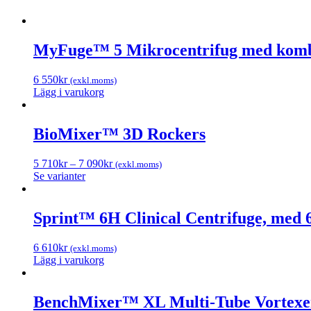
MyFuge™ 5 Mikrocentrifug med kombina
6 550
kr
(exkl.moms)
Lägg i varukorg
BioMixer™ 3D Rockers
5 710
kr
–
7 090
kr
(exkl.moms)
Se varianter
Sprint™ 6H Clinical Centrifuge, med 6
6 610
kr
(exkl.moms)
Lägg i varukorg
BenchMixer™ XL Multi-Tube Vortexer,