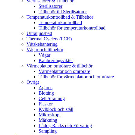
Sterilisatorer & Tillbehör
Sterilisatorer
Tillbehör till Sterilisatorer
Temperaturkontrollbad & Tillbehör
Temperaturkontrollbad
Tillbehör för temperaturkontrollbad
Ultraljudsbad
Thermal Cyclers (PCR)
Vätskehantering
Vågar och tillbehör
Vågar
Kalibreringsvikter
Värmeplattor, omrörare & tillbehör
Värmeplattor och omrörare
Tillbehör för värmeplattor och omrörare
Övrigt
Agaros
Blotting
Cell Straining
Flaskor
Kylblock och ställ
Mikroskopi
Märkning
Lådor, Racks och Förvaring
Sampling