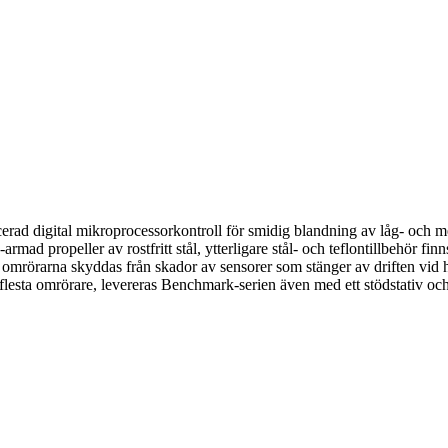
 digital mikroprocessorkontroll för smidig blandning av låg- och mede
propeller av rostfritt stål, ytterligare stål- och teflontillbehör finns
 omrörarna skyddas från skador av sensorer som stänger av driften vid h
 flesta omrörare, levereras Benchmark-serien även med ett stödstativ och