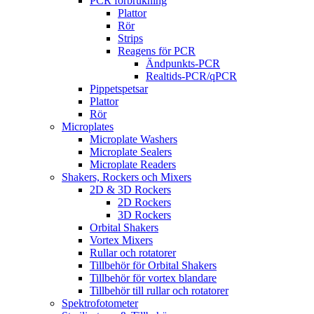
PCR förbrukning
Plattor
Rör
Strips
Reagens för PCR
Ändpunkts-PCR
Realtids-PCR/qPCR
Pippetspetsar
Plattor
Rör
Microplates
Microplate Washers
Microplate Sealers
Microplate Readers
Shakers, Rockers och Mixers
2D & 3D Rockers
2D Rockers
3D Rockers
Orbital Shakers
Vortex Mixers
Rullar och rotatorer
Tillbehör för Orbital Shakers
Tillbehör för vortex blandare
Tillbehör till rullar och rotatorer
Spektrofotometer