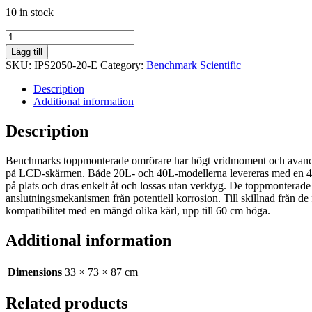
10 in stock
OS20L
Toppmonterad
Lägg till
Omrörare,
SKU:
IPS2050-20-E
Category:
Benchmark Scientific
20L
quantity
Description
Additional information
Description
Benchmarks toppmonterade omrörare har högt vridmoment och avancerad
på LCD-skärmen. Både 20L- och 40L-modellerna levereras med en 4-armad 
på plats och dras enkelt åt och lossas utan verktyg. De toppmonterade
anslutningsmekanismen från potentiell korrosion. Till skillnad från de
kompatibilitet med en mängd olika kärl, upp till 60 cm höga.
Additional information
Dimensions
33 × 73 × 87 cm
Related products