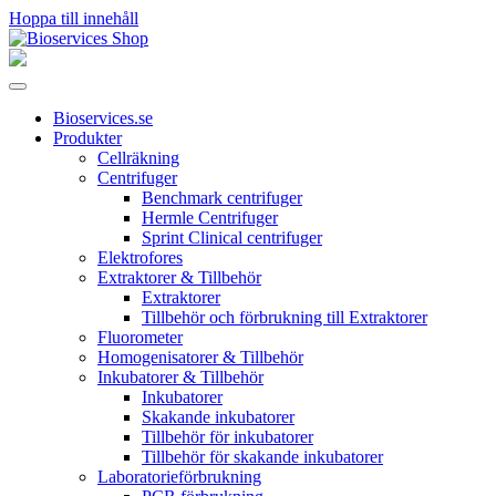
Hoppa till innehåll
Huvudnavigering
Bioservices.se
Produkter
Cellräkning
Centrifuger
Benchmark centrifuger
Hermle Centrifuger
Sprint Clinical centrifuger
Elektrofores
Extraktorer & Tillbehör
Extraktorer
Tillbehör och förbrukning till Extraktorer
Fluorometer
Homogenisatorer & Tillbehör
Inkubatorer & Tillbehör
Inkubatorer
Skakande inkubatorer
Tillbehör för inkubatorer
Tillbehör för skakande inkubatorer
Laboratorieförbrukning