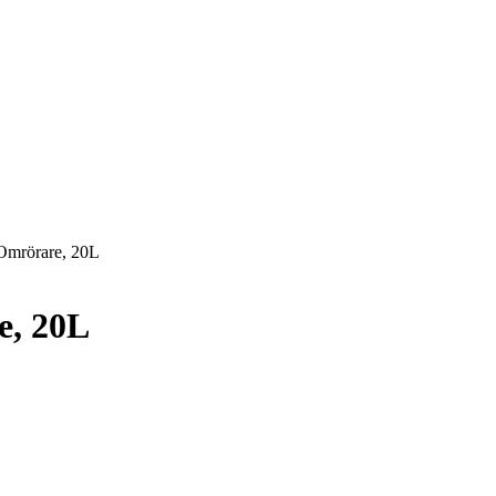
mrörare, 20L
, 20L