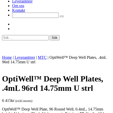
Leverantörer
Om oss
Kontakt
Sök
efter:
Home
|
Leverantörer
|
MTC
|
OptiWell™ Deep Well Plates, .4mL
96rd 14.75mm U strl
OptiWell™ Deep Well Plates,
.4mL 96rd 14.75mm U strl
6 415
kr
(exkl.moms)
OptiWell™ Deep Well Plate, 96 Round Well, 0.4mL, 14.75mm