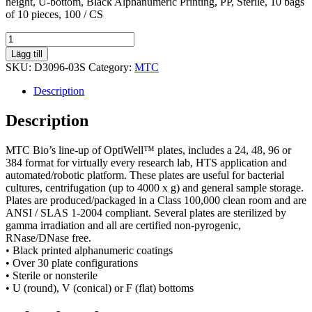
height, U-bottom, Black Alphanumeric Printing, PP, Sterile, 10 bags
of 10 pieces, 100 / CS
OptiWell™
Deep
Lägg till
Well
SKU:
D3096-03S
Category:
MTC
Plates,
.4mL
Description
96rd
14.75mm
Description
U
strl
MTC Bio’s line-up of OptiWell™ plates, includes a 24, 48, 96 or
quantity
384 format for virtually every research lab, HTS application and
automated/robotic platform. These plates are useful for bacterial
cultures, centrifugation (up to 4000 x g) and general sample storage.
Plates are produced/packaged in a Class 100,000 clean room and are
ANSI / SLAS 1-2004 compliant. Several plates are sterilized by
gamma irradiation and all are certified non-pyrogenic,
RNase/DNase free.
• Black printed alphanumeric coatings
• Over 30 plate configurations
• Sterile or nonsterile
• U (round), V (conical) or F (flat) bottoms