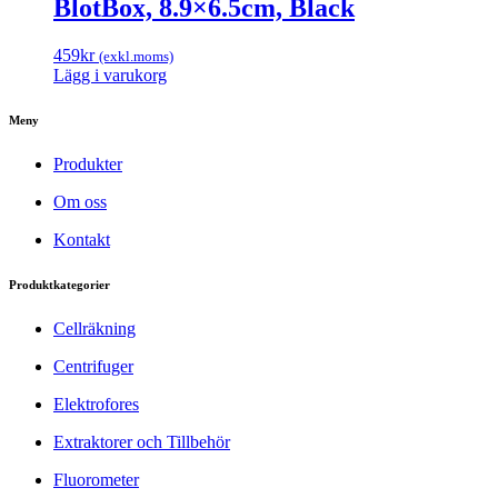
BlotBox, 8.9×6.5cm, Black
459
kr
(exkl.moms)
Lägg i varukorg
Meny
Produkter
Om oss
Kontakt
Produktkategorier
Cellräkning
Centrifuger
Elektrofores
Extraktorer och Tillbehör
Fluorometer