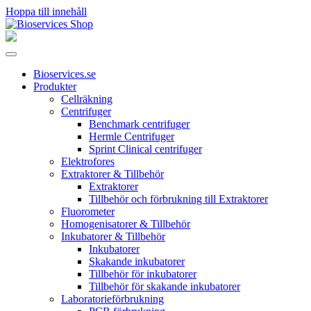
Hoppa till innehåll
Huvudnavigering
Bioservices.se
Produkter
Cellräkning
Centrifuger
Benchmark centrifuger
Hermle Centrifuger
Sprint Clinical centrifuger
Elektrofores
Extraktorer & Tillbehör
Extraktorer
Tillbehör och förbrukning till Extraktorer
Fluorometer
Homogenisatorer & Tillbehör
Inkubatorer & Tillbehör
Inkubatorer
Skakande inkubatorer
Tillbehör för inkubatorer
Tillbehör för skakande inkubatorer
Laboratorieförbrukning