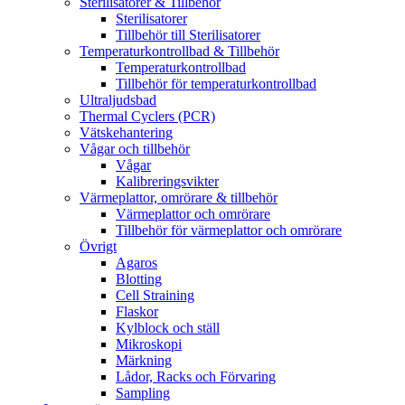
Sterilisatorer & Tillbehör
Sterilisatorer
Tillbehör till Sterilisatorer
Temperaturkontrollbad & Tillbehör
Temperaturkontrollbad
Tillbehör för temperaturkontrollbad
Ultraljudsbad
Thermal Cyclers (PCR)
Vätskehantering
Vågar och tillbehör
Vågar
Kalibreringsvikter
Värmeplattor, omrörare & tillbehör
Värmeplattor och omrörare
Tillbehör för värmeplattor och omrörare
Övrigt
Agaros
Blotting
Cell Straining
Flaskor
Kylblock och ställ
Mikroskopi
Märkning
Lådor, Racks och Förvaring
Sampling