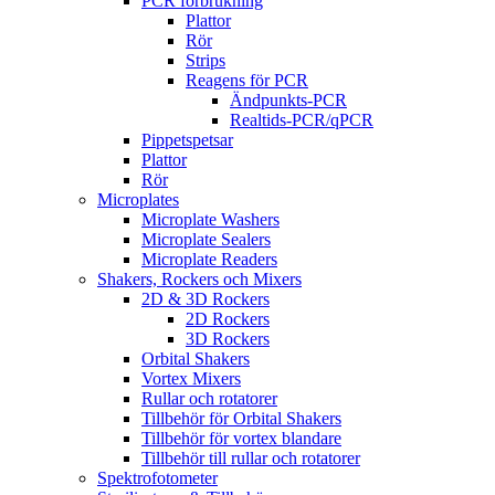
PCR förbrukning
Plattor
Rör
Strips
Reagens för PCR
Ändpunkts-PCR
Realtids-PCR/qPCR
Pippetspetsar
Plattor
Rör
Microplates
Microplate Washers
Microplate Sealers
Microplate Readers
Shakers, Rockers och Mixers
2D & 3D Rockers
2D Rockers
3D Rockers
Orbital Shakers
Vortex Mixers
Rullar och rotatorer
Tillbehör för Orbital Shakers
Tillbehör för vortex blandare
Tillbehör till rullar och rotatorer
Spektrofotometer