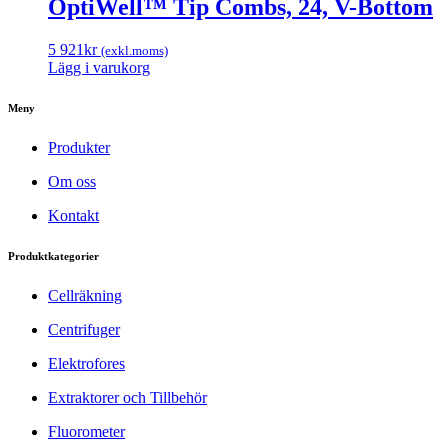
OptiWell™ Tip Combs, 24, V-Bottom
5 921
kr
(exkl.moms)
Lägg i varukorg
Meny
Produkter
Om oss
Kontakt
Produktkategorier
Cellräkning
Centrifuger
Elektrofores
Extraktorer och Tillbehör
Fluorometer