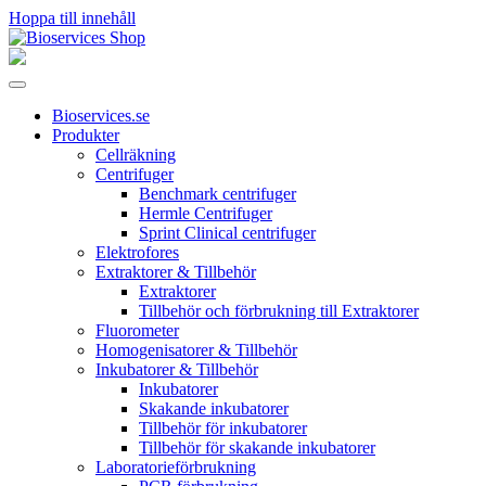
Hoppa till innehåll
Huvudnavigering
Bioservices.se
Produkter
Cellräkning
Centrifuger
Benchmark centrifuger
Hermle Centrifuger
Sprint Clinical centrifuger
Elektrofores
Extraktorer & Tillbehör
Extraktorer
Tillbehör och förbrukning till Extraktorer
Fluorometer
Homogenisatorer & Tillbehör
Inkubatorer & Tillbehör
Inkubatorer
Skakande inkubatorer
Tillbehör för inkubatorer
Tillbehör för skakande inkubatorer
Laboratorieförbrukning