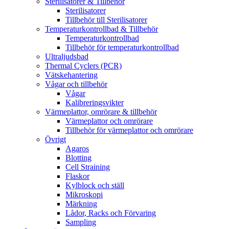
Sterilisatorer & Tillbehör
Sterilisatorer
Tillbehör till Sterilisatorer
Temperaturkontrollbad & Tillbehör
Temperaturkontrollbad
Tillbehör för temperaturkontrollbad
Ultraljudsbad
Thermal Cyclers (PCR)
Vätskehantering
Vågar och tillbehör
Vågar
Kalibreringsvikter
Värmeplattor, omrörare & tillbehör
Värmeplattor och omrörare
Tillbehör för värmeplattor och omrörare
Övrigt
Agaros
Blotting
Cell Straining
Flaskor
Kylblock och ställ
Mikroskopi
Märkning
Lådor, Racks och Förvaring
Sampling