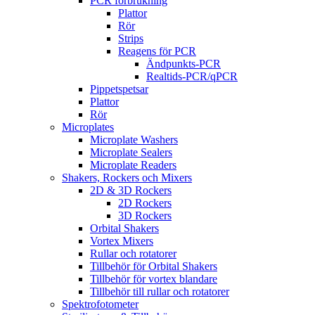
PCR förbrukning
Plattor
Rör
Strips
Reagens för PCR
Ändpunkts-PCR
Realtids-PCR/qPCR
Pippetspetsar
Plattor
Rör
Microplates
Microplate Washers
Microplate Sealers
Microplate Readers
Shakers, Rockers och Mixers
2D & 3D Rockers
2D Rockers
3D Rockers
Orbital Shakers
Vortex Mixers
Rullar och rotatorer
Tillbehör för Orbital Shakers
Tillbehör för vortex blandare
Tillbehör till rullar och rotatorer
Spektrofotometer