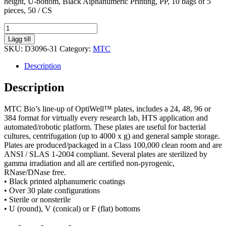
height, U-bottom, Black Alphanumeric Printing, PP, 10 bags of 5
pieces, 50 / CS
OptiWell™
Deep
Lägg till
Well
SKU:
D3096-31
Category:
MTC
Plates,
1.6mL
Description
96sq
31.6mm
Description
U
quantity
MTC Bio’s line-up of OptiWell™ plates, includes a 24, 48, 96 or
384 format for virtually every research lab, HTS application and
automated/robotic platform. These plates are useful for bacterial
cultures, centrifugation (up to 4000 x g) and general sample storage.
Plates are produced/packaged in a Class 100,000 clean room and are
ANSI / SLAS 1-2004 compliant. Several plates are sterilized by
gamma irradiation and all are certified non-pyrogenic,
RNase/DNase free.
• Black printed alphanumeric coatings
• Over 30 plate configurations
• Sterile or nonsterile
• U (round), V (conical) or F (flat) bottoms