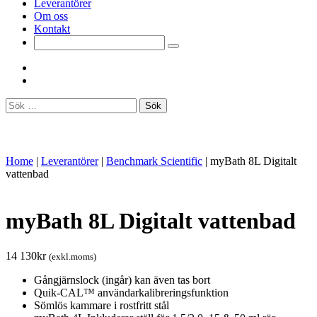
Leverantörer
Om oss
Kontakt
Sök
efter:
Home
|
Leverantörer
|
Benchmark Scientific
|
myBath 8L Digitalt
vattenbad
myBath 8L Digitalt vattenbad
14 130
kr
(exkl.moms)
Gångjärnslock (ingår) kan även tas bort
Quik-CAL™ användarkalibreringsfunktion
Sömlös kammare i rostfritt stål