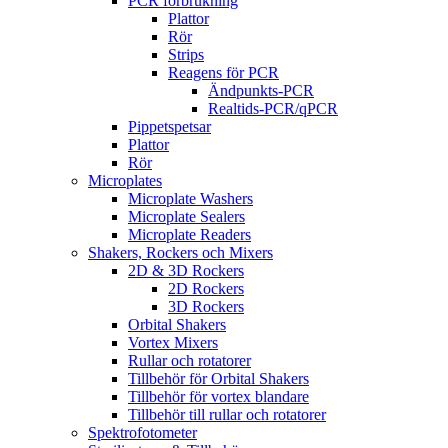
PCR förbrukning
Plattor
Rör
Strips
Reagens för PCR
Ändpunkts-PCR
Realtids-PCR/qPCR
Pippetspetsar
Plattor
Rör
Microplates
Microplate Washers
Microplate Sealers
Microplate Readers
Shakers, Rockers och Mixers
2D & 3D Rockers
2D Rockers
3D Rockers
Orbital Shakers
Vortex Mixers
Rullar och rotatorer
Tillbehör för Orbital Shakers
Tillbehör för vortex blandare
Tillbehör till rullar och rotatorer
Spektrofotometer