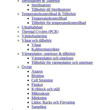
Sterilisatorer & Tillbehör
Sterilisatorer
Tillbehör till Sterilisatorer
Temperaturkontrollbad & Tillbehör
Temperaturkontrollbad
Tillbehör för temperaturkontrollbad
Ultraljudsbad
Thermal Cyclers (PCR)
Vätskehantering
Vågar och tillbehör
Vågar
Kalibreringsvikter
Värmeplattor, omrörare & tillbehör
Värmeplattor och omrörare
Tillbehör för värmeplattor och omrörare
Övrigt
Agaros
Blotting
Cell Straining
Flaskor
Kylblock och ställ
Mikroskopi
Märkning
Lådor, Racks och Förvaring
Sampling