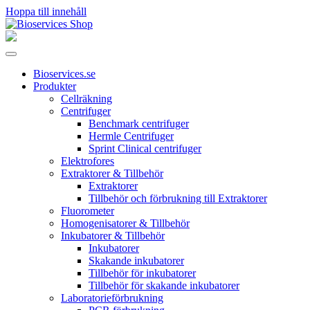
Hoppa till innehåll
Huvudnavigering
Bioservices.se
Produkter
Cellräkning
Centrifuger
Benchmark centrifuger
Hermle Centrifuger
Sprint Clinical centrifuger
Elektrofores
Extraktorer & Tillbehör
Extraktorer
Tillbehör och förbrukning till Extraktorer
Fluorometer
Homogenisatorer & Tillbehör
Inkubatorer & Tillbehör
Inkubatorer
Skakande inkubatorer
Tillbehör för inkubatorer
Tillbehör för skakande inkubatorer
Laboratorieförbrukning