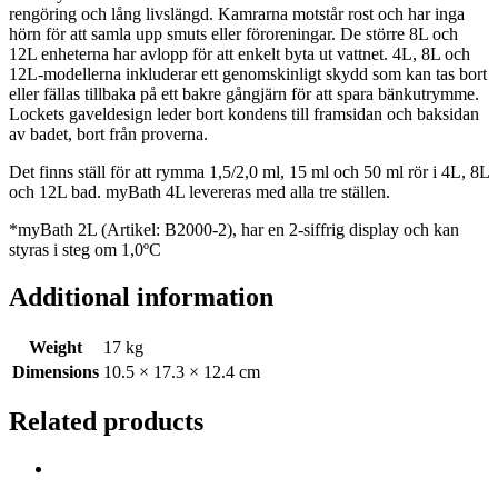
rengöring och lång livslängd. Kamrarna motstår rost och har inga
hörn för att samla upp smuts eller föroreningar. De större 8L och
12L enheterna har avlopp för att enkelt byta ut vattnet. 4L, 8L och
12L-modellerna inkluderar ett genomskinligt skydd som kan tas bort
eller fällas tillbaka på ett bakre gångjärn för att spara bänkutrymme.
Lockets gaveldesign leder bort kondens till framsidan och baksidan
av badet, bort från proverna.
Det finns ställ för att rymma 1,5/2,0 ml, 15 ml och 50 ml rör i 4L, 8L
och 12L bad. myBath 4L levereras med alla tre ställen.
*myBath 2L (Artikel: B2000-2), har en 2-siffrig display och kan
styras i steg om 1,0ºC
Additional information
Weight
17 kg
Dimensions
10.5 × 17.3 × 12.4 cm
Related products