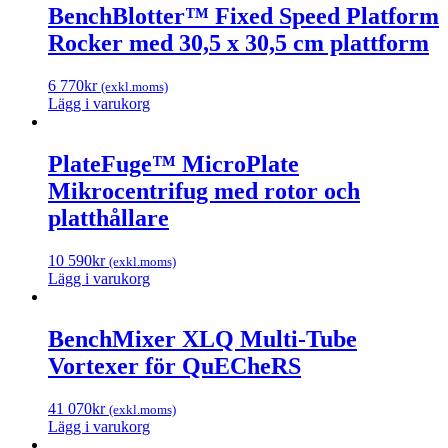
BenchBlotter™ Fixed Speed Platform
Rocker med 30,5 x 30,5 cm plattform
6 770
kr
(exkl.moms)
Lägg i varukorg
PlateFuge™ MicroPlate
Mikrocentrifug med rotor och
platthållare
10 590
kr
(exkl.moms)
Lägg i varukorg
BenchMixer XLQ Multi-Tube
Vortexer för QuECheRS
41 070
kr
(exkl.moms)
Lägg i varukorg