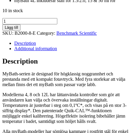
myBath 4L Inkluderar ställ för 1.5/2.0, 15 & 50 ml rör
10 in stock
myBath
8L
Lägg till
Digitalt
SKU:
B2000-8-E
Category:
Benchmark Scientific
vattenbad
quantity
Description
Additional information
Description
MyBath-serien är designad för högklassig noggrannhet och
prestanda med ett kompakt fotavtryck. Med fyra storlekar att välja
mellan finns det ett myBath som passar varje labb.
Modellerna 4, 8 och 12L har lättanvända kontroller som gör att
användaren kan välja och övervaka inställningar digitalt.
Temperaturen är justerbar i steg om 0,1ºC*, och visas på en stor 3-
siffrig display*. Den patenterade Quik-CAL™-funktionen
möjliggör enkel kalibrering. Högeffektiv isolering bibehåller jämn
temperatur i badet, samtidigt som höljet hålls svalt.
Alla myBath-modeller har sömlösa kammare i rostfritt stål för enkel