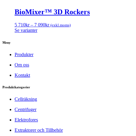
BioMixer™ 3D Rockers
5 710
kr
–
7 090
kr
(exkl.moms)
Se varianter
Meny
Produkter
Om oss
Kontakt
Produktkategorier
Cellräkning
Centrifuger
Elektrofores
Extraktorer och Tillbehör