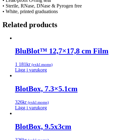
• Leak-proof O-ring seal
• Sterile, RNase, DNase & Pyrogen free
• White, printed graduations
Related products
BluBlot™ 12,7×17,8 cm Film
1 181
kr
(exkl.moms)
Lägg i varukorg
BlotBox, 7.3×5.1cm
326
kr
(exkl.moms)
Lägg i varukorg
BlotBox, 9.5x3cm
326
kr