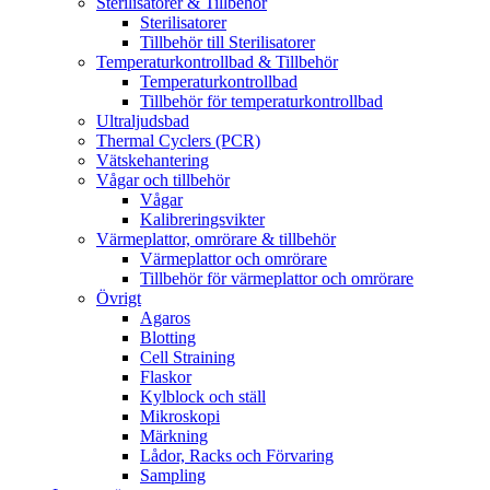
Sterilisatorer & Tillbehör
Sterilisatorer
Tillbehör till Sterilisatorer
Temperaturkontrollbad & Tillbehör
Temperaturkontrollbad
Tillbehör för temperaturkontrollbad
Ultraljudsbad
Thermal Cyclers (PCR)
Vätskehantering
Vågar och tillbehör
Vågar
Kalibreringsvikter
Värmeplattor, omrörare & tillbehör
Värmeplattor och omrörare
Tillbehör för värmeplattor och omrörare
Övrigt
Agaros
Blotting
Cell Straining
Flaskor
Kylblock och ställ
Mikroskopi
Märkning
Lådor, Racks och Förvaring
Sampling