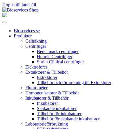
Hoppa till innehåll
Huvudnavigering
Bioservices.se
Produkter
Cellräkning
Centrifuger
Benchmark centrifuger
Hermle Centrifuger
Sprint Clinical centrifuger
Elektrofores
Extraktorer & Tillbehör
Extraktorer
Tillbehör och förbrukning till Extraktorer
Fluorometer
Homogenisatorer & Tillbehör
Inkubatorer & Tillbehör
Inkubatorer
Skakande inkubatorer
Tillbehör för inkubatorer
Tillbehör för skakande inkubatorer
Laboratorieförbrukning