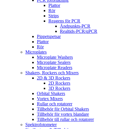
PCR förbrukning
Plattor
Rör
Strips
Reagens för PCR
Ändpunkts-PCR
Realtids-PCR/qPCR
Pippetspetsar
Plattor
Rör
Microplates
Microplate Washers
Microplate Sealers
Microplate Readers
Shakers, Rockers och Mixers
2D & 3D Rockers
2D Rockers
3D Rockers
Orbital Shakers
Vortex Mixers
Rullar och rotatorer
Tillbehör för Orbital Shakers
Tillbehör för vortex blandare
Tillbehör till rullar och rotatorer
Spektrofotometer