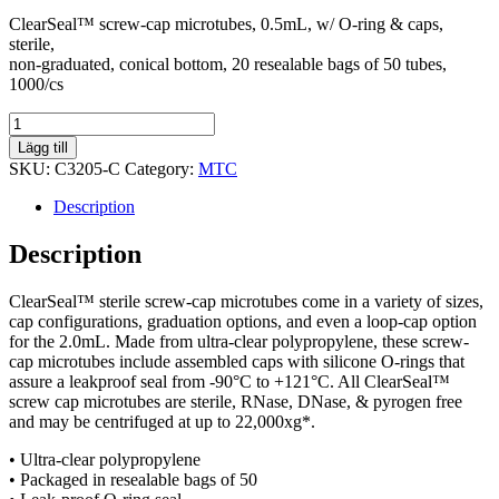
ClearSeal™ screw-cap microtubes, 0.5mL, w/ O-ring & caps,
sterile,
non-graduated, conical bottom, 20 resealable bags of 50 tubes,
1000/cs
MicroCentrifuge
Screw-
Lägg till
Cap
SKU:
C3205-C
Category:
MTC
0.5mL
Microtube,
Description
conical
bottom
Description
1000/cs
quantity
ClearSeal™ sterile screw-cap microtubes come in a variety of sizes,
cap configurations, graduation options, and even a loop-cap option
for the 2.0mL. Made from ultra-clear polypropylene, these screw-
cap microtubes include assembled caps with silicone O-rings that
assure a leakproof seal from -90°C to +121°C. All ClearSeal™
screw cap microtubes are sterile, RNase, DNase, & pyrogen free
and may be centrifuged at up to 22,000xg*.
• Ultra-clear polypropylene
• Packaged in resealable bags of 50