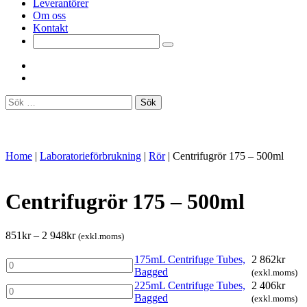
Leverantörer
Om oss
Kontakt
Sök
efter:
Home
|
Laboratorieförbrukning
|
Rör
|
Centrifugrör 175 – 500ml
Centrifugrör 175 – 500ml
851
kr
–
2 948
kr
(exkl.moms)
175mL Centrifuge Tubes,
2 862
kr
175mL
Bagged
(exkl.moms)
Centrifuge
225mL Centrifuge Tubes,
2 406
kr
Tubes,
225mL
Bagged
(exkl.moms)
Bagged
Centrifuge