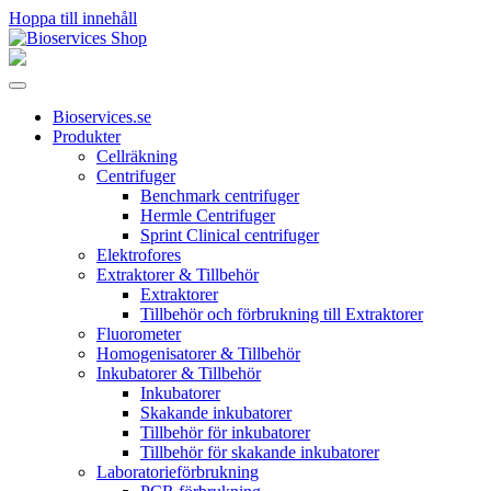
Hoppa till innehåll
Huvudnavigering
Bioservices.se
Produkter
Cellräkning
Centrifuger
Benchmark centrifuger
Hermle Centrifuger
Sprint Clinical centrifuger
Elektrofores
Extraktorer & Tillbehör
Extraktorer
Tillbehör och förbrukning till Extraktorer
Fluorometer
Homogenisatorer & Tillbehör
Inkubatorer & Tillbehör
Inkubatorer
Skakande inkubatorer
Tillbehör för inkubatorer
Tillbehör för skakande inkubatorer
Laboratorieförbrukning