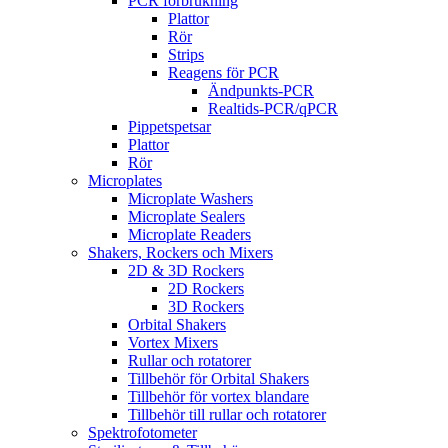
PCR förbrukning
Plattor
Rör
Strips
Reagens för PCR
Ändpunkts-PCR
Realtids-PCR/qPCR
Pippetspetsar
Plattor
Rör
Microplates
Microplate Washers
Microplate Sealers
Microplate Readers
Shakers, Rockers och Mixers
2D & 3D Rockers
2D Rockers
3D Rockers
Orbital Shakers
Vortex Mixers
Rullar och rotatorer
Tillbehör för Orbital Shakers
Tillbehör för vortex blandare
Tillbehör till rullar och rotatorer
Spektrofotometer