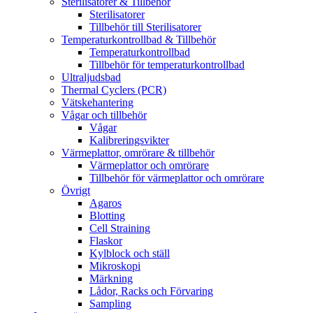
Sterilisatorer & Tillbehör
Sterilisatorer
Tillbehör till Sterilisatorer
Temperaturkontrollbad & Tillbehör
Temperaturkontrollbad
Tillbehör för temperaturkontrollbad
Ultraljudsbad
Thermal Cyclers (PCR)
Vätskehantering
Vågar och tillbehör
Vågar
Kalibreringsvikter
Värmeplattor, omrörare & tillbehör
Värmeplattor och omrörare
Tillbehör för värmeplattor och omrörare
Övrigt
Agaros
Blotting
Cell Straining
Flaskor
Kylblock och ställ
Mikroskopi
Märkning
Lådor, Racks och Förvaring
Sampling