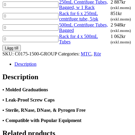
250mL Centrifuge Tubes,
2 887
kr
quantity
Tubes,
250mL
Bagged, w 1 Rack
(exkl.moms)
Bagged
Centrifuge
Rack for 6 x 250mL
851
kr
quantity
Tubes,
Rack
centrifuge tube, 5/pk
(exkl.moms)
Bagged,
for
500mL Centrifuge Tubes,
2 948
kr
w
6
500mL
Bagged
1
(exkl.moms)
x
Centrifuge
Rack
Rack for 4 x 500mL
1 062
kr
250mL
Tubes,
Rack
quantity
Tubes
centrifuge
(exkl.moms)
Bagged
for
tube,
quantity
Lägg till
4
5/pk
SKU:
C0175-1500-GROUP
Categories:
MTC
,
Rör
x
quantity
500mL
Description
Tubes
quantity
Description
• Molded Graduations
• Leak-Proof Screw Caps
• Sterile, RNase, DNase, & Pyrogen Free
• Compatible with Popular Equipment
Related products