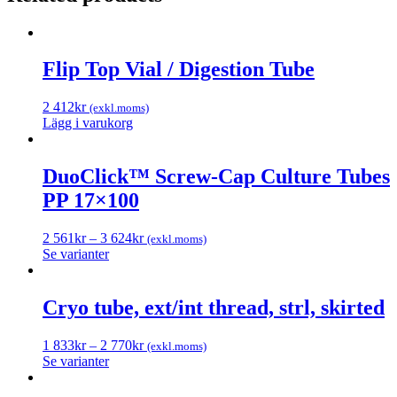
Flip Top Vial / Digestion Tube
2 412
kr
(exkl.moms)
Lägg i varukorg
DuoClick™ Screw-Cap Culture Tubes
PP 17×100
2 561
kr
–
3 624
kr
(exkl.moms)
Se varianter
Cryo tube, ext/int thread, strl, skirted
1 833
kr
–
2 770
kr
(exkl.moms)
Se varianter