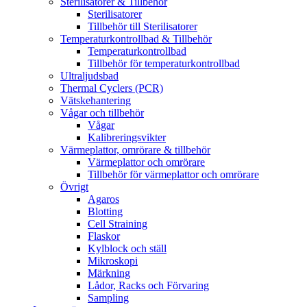
Sterilisatorer & Tillbehör
Sterilisatorer
Tillbehör till Sterilisatorer
Temperaturkontrollbad & Tillbehör
Temperaturkontrollbad
Tillbehör för temperaturkontrollbad
Ultraljudsbad
Thermal Cyclers (PCR)
Vätskehantering
Vågar och tillbehör
Vågar
Kalibreringsvikter
Värmeplattor, omrörare & tillbehör
Värmeplattor och omrörare
Tillbehör för värmeplattor och omrörare
Övrigt
Agaros
Blotting
Cell Straining
Flaskor
Kylblock och ställ
Mikroskopi
Märkning
Lådor, Racks och Förvaring
Sampling