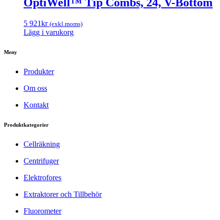
OptiWell™ Tip Combs, 24, V-Bottom
5 921
kr
(exkl.moms)
Lägg i varukorg
Meny
Produkter
Om oss
Kontakt
Produktkategorier
Cellräkning
Centrifuger
Elektrofores
Extraktorer och Tillbehör
Fluorometer