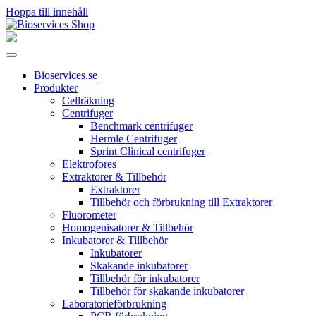
Hoppa till innehåll
Huvudnavigering
Bioservices.se
Produkter
Cellräkning
Centrifuger
Benchmark centrifuger
Hermle Centrifuger
Sprint Clinical centrifuger
Elektrofores
Extraktorer & Tillbehör
Extraktorer
Tillbehör och förbrukning till Extraktorer
Fluorometer
Homogenisatorer & Tillbehör
Inkubatorer & Tillbehör
Inkubatorer
Skakande inkubatorer
Tillbehör för inkubatorer
Tillbehör för skakande inkubatorer
Laboratorieförbrukning