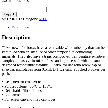
2.0mL tubes, 6/cs
Ice
Rack™
Lägg till
for
SKU:
R8013
Category:
MTC
72
×
Description
1.5mL
tubes,
Description
6/cs
quantity
These new tube boxes have a removable white tube tray that can be
kept filled with crushed ice or other temperature controlling
materials. They also have a translucent cover. Temperature sensitive
samples and assays in microtubes can be processed with an extra
degree of temperature stability. Suitable for use with screw cap or
snap cap microtubes from 0.5mL to 1.5/2.0mL Supplied 6 boxes per
pack.
• Designed for crushed Ice
• Polypropylene, -80°C to 135°C
• Detachable “lift-off” lids
• Economical
• For screw cap and snap cap tubes