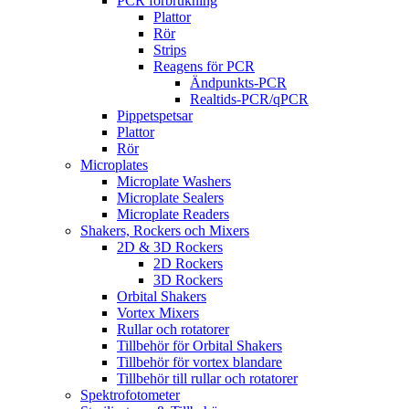
PCR förbrukning
Plattor
Rör
Strips
Reagens för PCR
Ändpunkts-PCR
Realtids-PCR/qPCR
Pippetspetsar
Plattor
Rör
Microplates
Microplate Washers
Microplate Sealers
Microplate Readers
Shakers, Rockers och Mixers
2D & 3D Rockers
2D Rockers
3D Rockers
Orbital Shakers
Vortex Mixers
Rullar och rotatorer
Tillbehör för Orbital Shakers
Tillbehör för vortex blandare
Tillbehör till rullar och rotatorer
Spektrofotometer