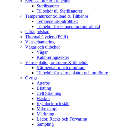
Sterilisatorer & Tillbehör
Sterilisatorer
Tillbehör till Sterilisatorer
Temperaturkontrollbad & Tillbehör
Temperaturkontrollbad
Tillbehör för temperaturkontrollbad
Ultraljudsbad
Thermal Cyclers (PCR)
Vätskehantering
Vågar och tillbehör
Vågar
Kalibreringsvikter
Värmeplattor, omrörare & tillbehör
Värmeplattor och omrörare
Tillbehör för värmeplattor och omrörare
Övrigt
Agaros
Blotting
Cell Straining
Flaskor
Kylblock och ställ
Mikroskopi
Märkning
Lådor, Racks och Förvaring
Sampling