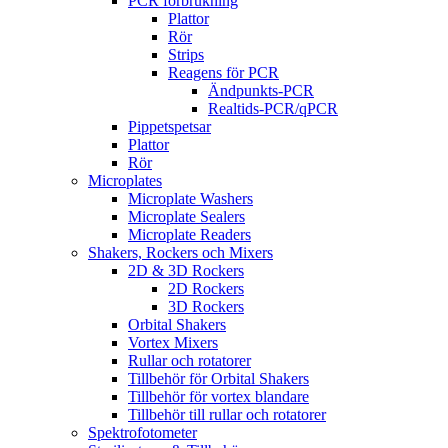
PCR förbrukning
Plattor
Rör
Strips
Reagens för PCR
Ändpunkts-PCR
Realtids-PCR/qPCR
Pippetspetsar
Plattor
Rör
Microplates
Microplate Washers
Microplate Sealers
Microplate Readers
Shakers, Rockers och Mixers
2D & 3D Rockers
2D Rockers
3D Rockers
Orbital Shakers
Vortex Mixers
Rullar och rotatorer
Tillbehör för Orbital Shakers
Tillbehör för vortex blandare
Tillbehör till rullar och rotatorer
Spektrofotometer