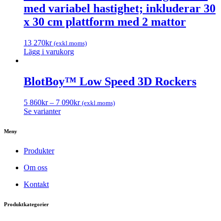
med variabel hastighet; inkluderar 30
x 30 cm plattform med 2 mattor
13 270
kr
(exkl.moms)
Lägg i varukorg
BlotBoy™ Low Speed ​​3D Rockers
5 860
kr
–
7 090
kr
(exkl.moms)
Se varianter
Meny
Produkter
Om oss
Kontakt
Produktkategorier