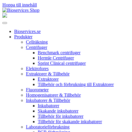
Hoppa till innehåll
Huvudnavigering
Bioservices.se
Produkter
Cellräkning
Centrifuger
Benchmark centrifuger
Hermle Centrifuger
Sprint Clinical centrifuger
Elektrofores
Extraktorer & Tillbehör
Extraktorer
Tillbehör och förbrukning till Extraktorer
Fluorometer
Homogenisatorer & Tillbehör
Inkubatorer & Tillbehör
Inkubatorer
Skakande inkubatorer
Tillbehör för inkubatorer
Tillbehör för skakande inkubatorer
Laboratorieförbrukning