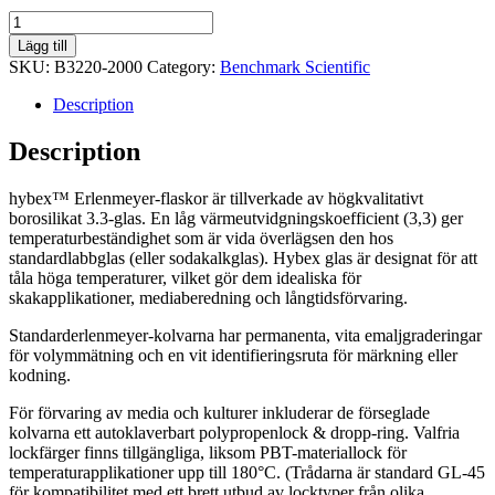
hybex™
2000
Lägg till
ml
SKU:
B3220-2000
Category:
Benchmark Scientific
Erlenmeyer-
kolv
Description
med
GL45-
Description
lock,
vardera
hybex™ Erlenmeyer-flaskor är tillverkade av högkvalitativt
quantity
borosilikat 3.3-glas. En låg värmeutvidgningskoefficient (3,3) ger
temperaturbeständighet som är vida överlägsen den hos
standardlabbglas (eller sodakalkglas). Hybex glas är designat för att
tåla höga temperaturer, vilket gör dem idealiska för
skakapplikationer, mediaberedning och långtidsförvaring.
Standarderlenmeyer-kolvarna har permanenta, vita emaljgraderingar
för volymmätning och en vit identifieringsruta för märkning eller
kodning.
För förvaring av media och kulturer inkluderar de förseglade
kolvarna ett autoklaverbart polypropenlock & dropp-ring. Valfria
lockfärger finns tillgängliga, liksom PBT-materiallock för
temperaturapplikationer upp till 180°C. (Trådarna är standard GL-45
för kompatibilitet med ett brett utbud av locktyper från olika