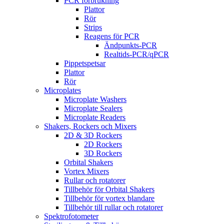
PCR förbrukning
Plattor
Rör
Strips
Reagens för PCR
Ändpunkts-PCR
Realtids-PCR/qPCR
Pippetspetsar
Plattor
Rör
Microplates
Microplate Washers
Microplate Sealers
Microplate Readers
Shakers, Rockers och Mixers
2D & 3D Rockers
2D Rockers
3D Rockers
Orbital Shakers
Vortex Mixers
Rullar och rotatorer
Tillbehör för Orbital Shakers
Tillbehör för vortex blandare
Tillbehör till rullar och rotatorer
Spektrofotometer