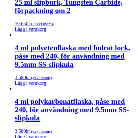
25 ml slipburk, Tungsten Carbide,
förpackning om 2
59 650
kr
(exkl.moms)
Lägg i varukorg
4 ml polyetenflaska med fodrat lock,
påse med 240, för användning med
9.5mm SS-slipkula
3 580
kr
(exkl.moms)
Lägg i varukorg
4 ml polykarbonatflaska, påse med
240, för användning med 9.5mm SS-
slipkula
3 580
kr
(exkl.moms)
Lägg i varukorg