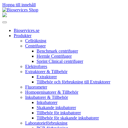
Hoppa till innehåll
Huvudnavigering
Bioservices.se
Produkter
Cellräkning
Centrifuger
Benchmark centrifuger
Hermle Centrifuger
Sprint Clinical centrifuger
Elektrofores
Extraktorer & Tillbehör
Extraktorer
Tillbehör och förbrukning till Extraktorer
Fluorometer
Homogenisatorer & Tillbehör
Inkubatorer & Tillbehör
Inkubatorer
Skakande inkubatorer
Tillbehör för inkubatorer
Tillbehör för skakande inkubatorer
Laboratorieförbrukning