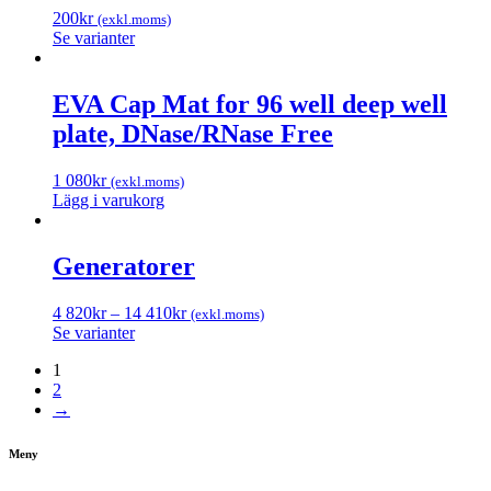
200
kr
(exkl.moms)
Se varianter
EVA Cap Mat for 96 well deep well
plate, DNase/RNase Free
1 080
kr
(exkl.moms)
Lägg i varukorg
Generatorer
4 820
kr
–
14 410
kr
(exkl.moms)
Se varianter
1
2
→
Meny