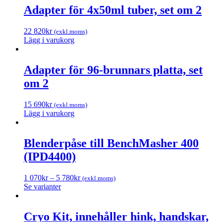
Adapter för 4x50ml tuber, set om 2
22 820
kr
(exkl.moms)
Lägg i varukorg
Adapter för 96-brunnars platta, set
om 2
15 690
kr
(exkl.moms)
Lägg i varukorg
Blenderpåse till BenchMasher 400
(IPD4400)
1 070
kr
–
5 780
kr
(exkl.moms)
Se varianter
Cryo Kit, innehåller hink, handskar,