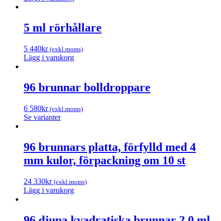
5 ml rörhållare
5 440
kr
(exkl.moms)
Lägg i varukorg
96 brunnar bolldroppare
6 580
kr
(exkl.moms)
Se varianter
96 brunnars platta, förfylld med 4
mm kulor, förpackning om 10 st
24 330
kr
(exkl.moms)
Lägg i varukorg
96 djupa kvadratiska brunnar 2,0 ml