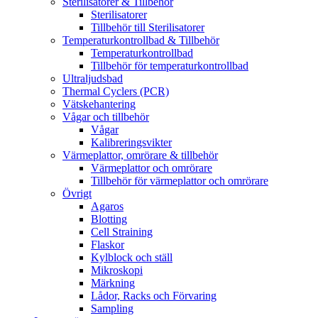
Sterilisatorer & Tillbehör
Sterilisatorer
Tillbehör till Sterilisatorer
Temperaturkontrollbad & Tillbehör
Temperaturkontrollbad
Tillbehör för temperaturkontrollbad
Ultraljudsbad
Thermal Cyclers (PCR)
Vätskehantering
Vågar och tillbehör
Vågar
Kalibreringsvikter
Värmeplattor, omrörare & tillbehör
Värmeplattor och omrörare
Tillbehör för värmeplattor och omrörare
Övrigt
Agaros
Blotting
Cell Straining
Flaskor
Kylblock och ställ
Mikroskopi
Märkning
Lådor, Racks och Förvaring
Sampling