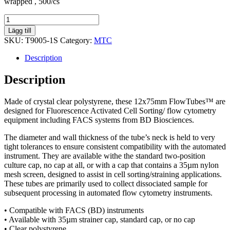
wrapped , 500/cs
FlowTubes™
Flow
Lägg till
Cytometry/FACS
SKU:
T9005-1S
Category:
MTC
Tubes,
1/peel
Description
quantity
Description
Made of crystal clear polystyrene, these 12x75mm FlowTubes™ are
designed for Fluorescence Activated Cell Sorting/ flow cytometry
equipment including FACS systems from BD Biosciences.
The diameter and wall thickness of the tube’s neck is held to very
tight tolerances to ensure consistent compatibility with the automated
instrument. They are available withe the standard two-position
culture cap, no cap at all, or with a cap that contains a 35µm nylon
mesh screen, designed to assist in cell sorting/straining applications.
These tubes are primarily used to collect dissociated sample for
subsequent processing in automated flow cytometry instruments.
• Compatible with FACS (BD) instruments
• Available with 35µm strainer cap, standard cap, or no cap
• Clear polystyrene