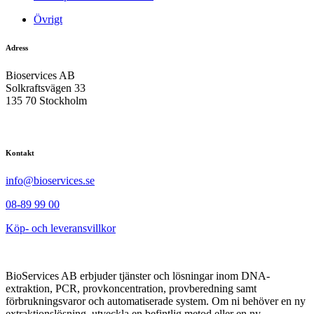
Övrigt
Adress
Bioservices AB
Solkraftsvägen 33
135 70 Stockholm
Kontakt
info@bioservices.se
08-89 99 00
Köp- och leveransvillkor
BioServices AB erbjuder tjänster och lösningar inom DNA-
extraktion, PCR, provkoncentration, provberedning samt
förbrukningsvaror och automatiserade system. Om ni behöver en ny
extraktionslösning, utveckla en befintlig metod eller en ny