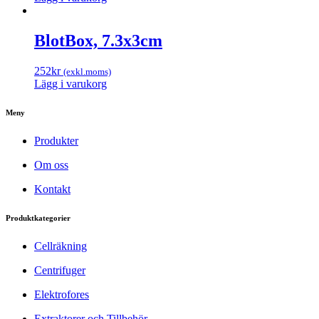
BlotBox, 7.3x3cm
252
kr
(exkl.moms)
Lägg i varukorg
Meny
Produkter
Om oss
Kontakt
Produktkategorier
Cellräkning
Centrifuger
Elektrofores
Extraktorer och Tillbehör