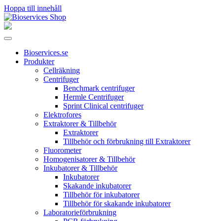
Hoppa till innehåll
Huvudnavigering
Bioservices.se
Produkter
Cellräkning
Centrifuger
Benchmark centrifuger
Hermle Centrifuger
Sprint Clinical centrifuger
Elektrofores
Extraktorer & Tillbehör
Extraktorer
Tillbehör och förbrukning till Extraktorer
Fluorometer
Homogenisatorer & Tillbehör
Inkubatorer & Tillbehör
Inkubatorer
Skakande inkubatorer
Tillbehör för inkubatorer
Tillbehör för skakande inkubatorer
Laboratorieförbrukning