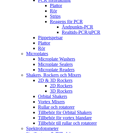
PCR förbrukning
Plattor
Rör
Strips
Reagens för PCR
Ändpunkts-PCR
Realtids-PCR/qPCR
Pippetspetsar
Plattor
Rör
Microplates
Microplate Washers
Microplate Sealers
Microplate Readers
Shakers, Rockers och Mixers
2D & 3D Rockers
2D Rockers
3D Rockers
Orbital Shakers
Vortex Mixers
Rullar och rotatorer
Tillbehör för Orbital Shakers
Tillbehör för vortex blandare
Tillbehör till rullar och rotatorer
Spektrofotometer