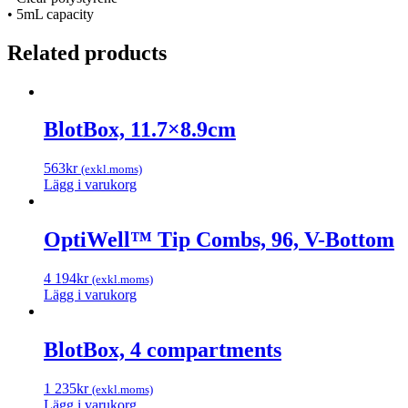
• 5mL capacity
Related products
BlotBox, 11.7×8.9cm
563
kr
(exkl.moms)
Lägg i varukorg
OptiWell™ Tip Combs, 96, V-Bottom
4 194
kr
(exkl.moms)
Lägg i varukorg
BlotBox, 4 compartments
1 235
kr
(exkl.moms)
Lägg i varukorg