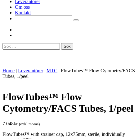
Leverantörer
Om oss
Kontakt
Sök
efter:
Home
|
Leverantörer
|
MTC
|
FlowTubes™ Flow Cytometry/FACS
Tubes, 1/peel
FlowTubes™ Flow
Cytometry/FACS Tubes, 1/peel
7 048
kr
(exkl.moms)
FlowTubes™ with strainer cap, 12x75mm, sterile, individually