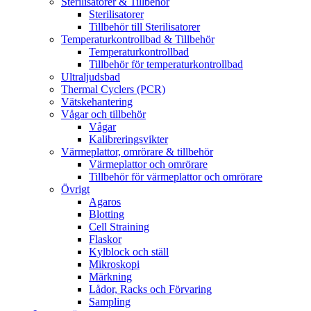
Sterilisatorer & Tillbehör
Sterilisatorer
Tillbehör till Sterilisatorer
Temperaturkontrollbad & Tillbehör
Temperaturkontrollbad
Tillbehör för temperaturkontrollbad
Ultraljudsbad
Thermal Cyclers (PCR)
Vätskehantering
Vågar och tillbehör
Vågar
Kalibreringsvikter
Värmeplattor, omrörare & tillbehör
Värmeplattor och omrörare
Tillbehör för värmeplattor och omrörare
Övrigt
Agaros
Blotting
Cell Straining
Flaskor
Kylblock och ställ
Mikroskopi
Märkning
Lådor, Racks och Förvaring
Sampling