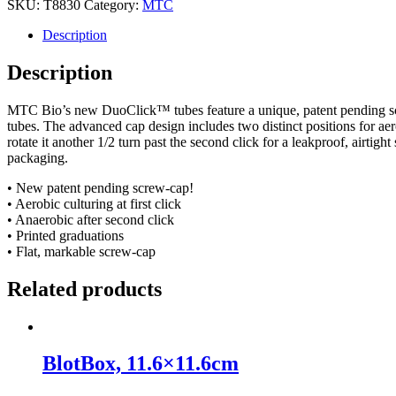
SKU:
T8830
Category:
MTC
Culture
Tubes
Description
PP
17x100
Description
bag
quantity
MTC Bio’s new DuoClick™ tubes feature a unique, patent pending screw
tubes. The advanced cap design includes two distinct positions for aerob
rotate it another 1/2 turn past the second click for a leakproof, airtig
packaging.
• New patent pending screw-cap!
• Aerobic culturing at first click
• Anaerobic after second click
• Printed graduations
• Flat, markable screw-cap
Related products
BlotBox, 11.6×11.6cm