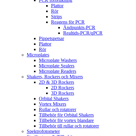
PCR förbrukning
Plattor
Rör
Strips
Reagens för PCR
Ändpunkts-PCR
Realtids-PCR/qPCR
Pippetspetsar
Plattor
Rör
Microplates
Microplate Washers
Microplate Sealers
Microplate Readers
Shakers, Rockers och Mixers
2D & 3D Rockers
2D Rockers
3D Rockers
Orbital Shakers
Vortex Mixers
Rullar och rotatorer
Tillbehör för Orbital Shakers
Tillbehör för vortex blandare
Tillbehör till rullar och rotatorer
Spektrofotometer