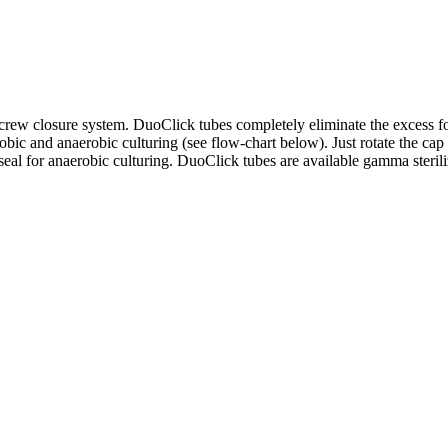
 closure system. DuoClick tubes completely eliminate the excess force
ic and anaerobic culturing (see flow-chart below). Just rotate the cap 1/4
ht seal for anaerobic culturing. DuoClick tubes are available gamma steri