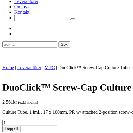
Leverantörer
Om oss
Kontakt
Sök
efter:
Home
|
Leverantörer
|
MTC
|
DuoClick™ Screw-Cap Culture Tubes 
DuoClick™ Screw-Cap Culture 
2 561
kr
(exkl.moms)
Culture Tube, 14mL, 17 x 100mm, PP, w/ attached 2-position screw-cap
DuoClick™
Screw-
Lägg till
Cap