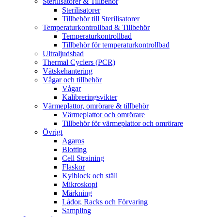
Sterilisatorer & Tillbehör
Sterilisatorer
Tillbehör till Sterilisatorer
Temperaturkontrollbad & Tillbehör
Temperaturkontrollbad
Tillbehör för temperaturkontrollbad
Ultraljudsbad
Thermal Cyclers (PCR)
Vätskehantering
Vågar och tillbehör
Vågar
Kalibreringsvikter
Värmeplattor, omrörare & tillbehör
Värmeplattor och omrörare
Tillbehör för värmeplattor och omrörare
Övrigt
Agaros
Blotting
Cell Straining
Flaskor
Kylblock och ställ
Mikroskopi
Märkning
Lådor, Racks och Förvaring
Sampling