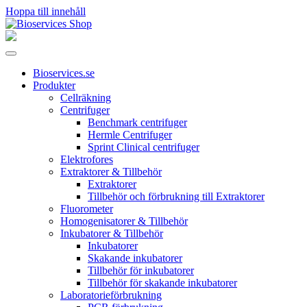
Hoppa till innehåll
Huvudnavigering
Bioservices.se
Produkter
Cellräkning
Centrifuger
Benchmark centrifuger
Hermle Centrifuger
Sprint Clinical centrifuger
Elektrofores
Extraktorer & Tillbehör
Extraktorer
Tillbehör och förbrukning till Extraktorer
Fluorometer
Homogenisatorer & Tillbehör
Inkubatorer & Tillbehör
Inkubatorer
Skakande inkubatorer
Tillbehör för inkubatorer
Tillbehör för skakande inkubatorer
Laboratorieförbrukning