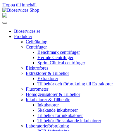
Hoppa till innehåll
Huvudnavigering
Bioservices.se
Produkter
Cellräkning
Centrifuger
Benchmark centrifuger
Hermle Centrifuger
Sprint Clinical centrifuger
Elektrofores
Extraktorer & Tillbehör
Extraktorer
Tillbehör och förbrukning till Extraktorer
Fluorometer
Homogenisatorer & Tillbehör
Inkubatorer & Tillbehör
Inkubatorer
Skakande inkubatorer
Tillbehör för inkubatorer
Tillbehör för skakande inkubatorer
Laboratorieförbrukning