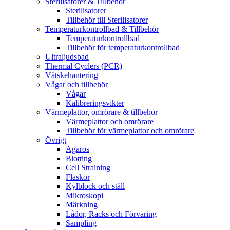
Sterilisatorer & Tillbehör
Sterilisatorer
Tillbehör till Sterilisatorer
Temperaturkontrollbad & Tillbehör
Temperaturkontrollbad
Tillbehör för temperaturkontrollbad
Ultraljudsbad
Thermal Cyclers (PCR)
Vätskehantering
Vågar och tillbehör
Vågar
Kalibreringsvikter
Värmeplattor, omrörare & tillbehör
Värmeplattor och omrörare
Tillbehör för värmeplattor och omrörare
Övrigt
Agaros
Blotting
Cell Straining
Flaskor
Kylblock och ställ
Mikroskopi
Märkning
Lådor, Racks och Förvaring
Sampling