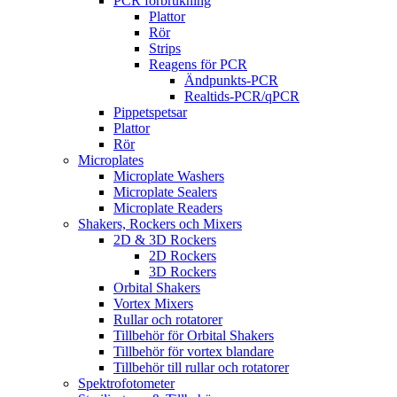
PCR förbrukning
Plattor
Rör
Strips
Reagens för PCR
Ändpunkts-PCR
Realtids-PCR/qPCR
Pippetspetsar
Plattor
Rör
Microplates
Microplate Washers
Microplate Sealers
Microplate Readers
Shakers, Rockers och Mixers
2D & 3D Rockers
2D Rockers
3D Rockers
Orbital Shakers
Vortex Mixers
Rullar och rotatorer
Tillbehör för Orbital Shakers
Tillbehör för vortex blandare
Tillbehör till rullar och rotatorer
Spektrofotometer