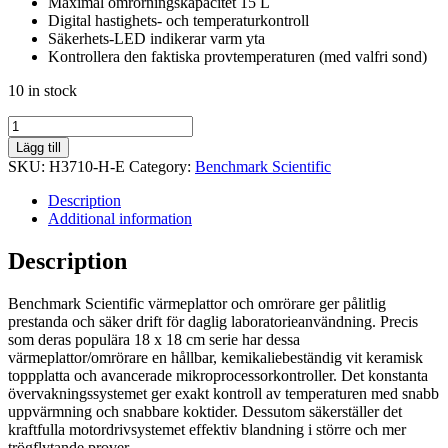
Maximal omrörningskapacitet 15 L
Digital hastighets- och temperaturkontroll
Säkerhets-LED indikerar varm yta
Kontrollera den faktiska provtemperaturen (med valfri sond)
10 in stock
Digital
värmeplatta,
Lägg till
25,5
SKU:
H3710-H-E
Category:
Benchmark Scientific
x
25,5
Description
cm
Additional information
quantity
Description
Benchmark Scientific värmeplattor och omrörare ger pålitlig
prestanda och säker drift för daglig laboratorieanvändning. Precis
som deras populära 18 x 18 cm serie har dessa
värmeplattor/omrörare en hållbar, kemikaliebeständig vit keramisk
toppplatta och avancerade mikroprocessorkontroller. Det konstanta
övervakningssystemet ger exakt kontroll av temperaturen med snabb
uppvärmning och snabbare koktider. Dessutom säkerställer det
kraftfulla motordrivsystemet effektiv blandning i större och mer
trögflytande prover.