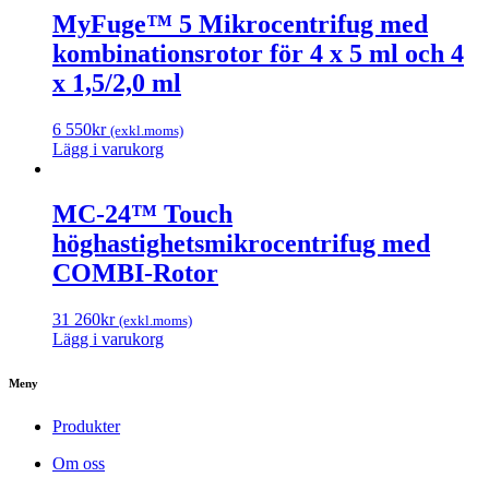
MyFuge™ 5 Mikrocentrifug med
kombinationsrotor för 4 x 5 ml och 4
x 1,5/2,0 ml
6 550
kr
(exkl.moms)
Lägg i varukorg
MC-24™ Touch
höghastighetsmikrocentrifug med
COMBI-Rotor
31 260
kr
(exkl.moms)
Lägg i varukorg
Meny
Produkter
Om oss