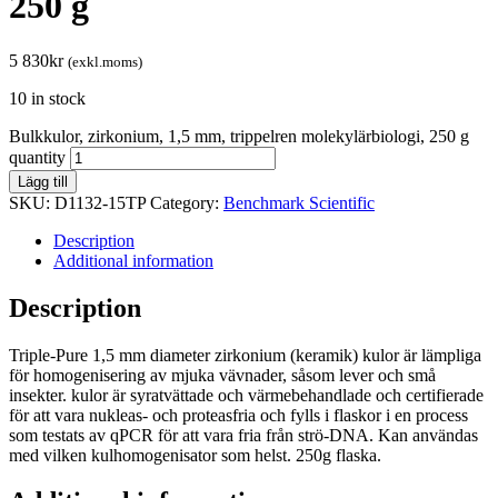
250 g
5 830
kr
(exkl.moms)
10 in stock
Bulkkulor, zirkonium, 1,5 mm, trippelren molekylärbiologi, 250 g
quantity
Lägg till
SKU:
D1132-15TP
Category:
Benchmark Scientific
Description
Additional information
Description
Triple-Pure 1,5 mm diameter zirkonium (keramik) kulor är lämpliga
för homogenisering av mjuka vävnader, såsom lever och små
insekter. kulor är syratvättade och värmebehandlade och certifierade
för att vara nukleas- och proteasfria och fylls i flaskor i en process
som testats av qPCR för att vara fria från strö-DNA. Kan användas
med vilken kulhomogenisator som helst. 250g flaska.