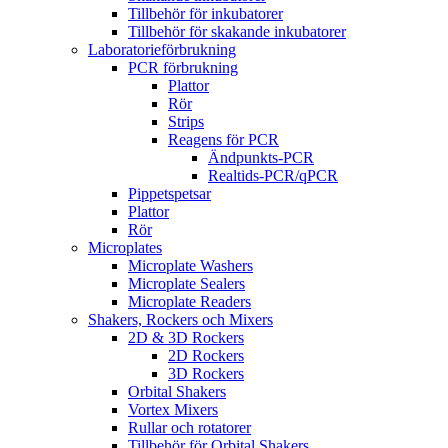
Tillbehör för inkubatorer
Tillbehör för skakande inkubatorer
Laboratorieförbrukning
PCR förbrukning
Plattor
Rör
Strips
Reagens för PCR
Ändpunkts-PCR
Realtids-PCR/qPCR
Pippetspetsar
Plattor
Rör
Microplates
Microplate Washers
Microplate Sealers
Microplate Readers
Shakers, Rockers och Mixers
2D & 3D Rockers
2D Rockers
3D Rockers
Orbital Shakers
Vortex Mixers
Rullar och rotatorer
Tillbehör för Orbital Shakers