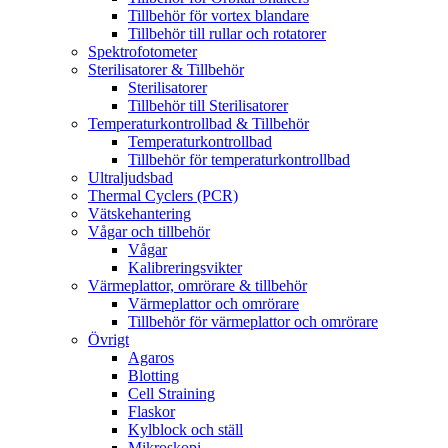
Tillbehör för vortex blandare
Tillbehör till rullar och rotatorer
Spektrofotometer
Sterilisatorer & Tillbehör
Sterilisatorer
Tillbehör till Sterilisatorer
Temperaturkontrollbad & Tillbehör
Temperaturkontrollbad
Tillbehör för temperaturkontrollbad
Ultraljudsbad
Thermal Cyclers (PCR)
Vätskehantering
Vågar och tillbehör
Vågar
Kalibreringsvikter
Värmeplattor, omrörare & tillbehör
Värmeplattor och omrörare
Tillbehör för värmeplattor och omrörare
Övrigt
Agaros
Blotting
Cell Straining
Flaskor
Kylblock och ställ
Mikroskopi