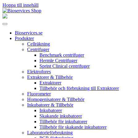
Hoppa till innehåll
Huvudnavigering
Bioservices.se
Produkter
Cellräkning
Centrifuger
Benchmark centrifuger
Hermle Centrifuger
Sprint Clinical centrifuger
Elektrofores
Extraktorer & Tillbehör
Extraktorer
Tillbehör och förbrukning till Extraktorer
Fluorometer
Homogenisatorer & Tillbehör
Inkubatorer & Tillbehör
Inkubatorer
Skakande inkubatorer
Tillbehör för inkubatorer
Tillbehör för skakande inkubatorer
Laboratorieförbrukning