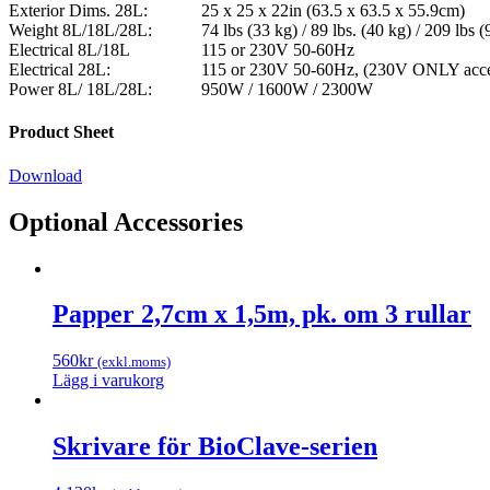
Exterior Dims. 28L:
25 x 25 x 22in (63.5 x 63.5 x 55.9cm)
Weight 8L/18L/28L:
74 lbs (33 kg) / 89 lbs. (40 kg) / 209 lbs (
Electrical 8L/18L
115 or 230V 50-60Hz
Electrical 28L:
115 or 230V 50-60Hz, (230V ONLY acce
Power 8L/ 18L/28L:
950W / 1600W / 2300W
Product Sheet
Download
Optional Accessories
Papper 2,7cm x 1,5m, pk. om 3 rullar
560
kr
(exkl.moms)
Lägg i varukorg
Skrivare för BioClave-serien