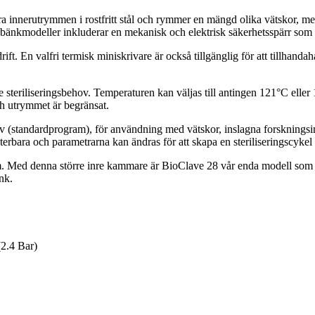
ra innerutrymmen i rostfritt stål och rymmer en mängd olika vätskor, med
bänkmodeller inkluderar en mekanisk och elektrisk säkerhetsspärr som för
t. En valfri termisk miniskrivare är också tillgänglig för att tillhanda
steriliseringsbehov. Temperaturen kan väljas till antingen 121°C eller 
ch utrymmet är begränsat.
 (standardprogram), för användning med vätskor, inslagna forskningsins
r justerbara och parametrarna kan ändras för att skapa en steriliseringscyk
Med denna större inre kammare är BioClave 28 vår enda modell som kan
nk.
(2.4 Bar)