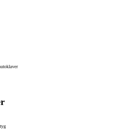
utoklaver
er
ktyg