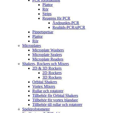
PCR förbrukning
Plattor
Rör
Strips
Reagens för PCR
Ändpunkts-PCR
Realtids-PCR/qPCR
Pippetspetsar
Plattor
Rör
Microplates
Microplate Washers
Microplate Sealers
Microplate Readers
Shakers, Rockers och Mixers
2D & 3D Rockers
2D Rockers
3D Rockers
Orbital Shakers
Vortex Mixers
Rullar och rotatorer
Tillbehör för Orbital Shakers
Tillbehör för vortex blandare
Tillbehör till rullar och rotatorer
Spektrofotometer