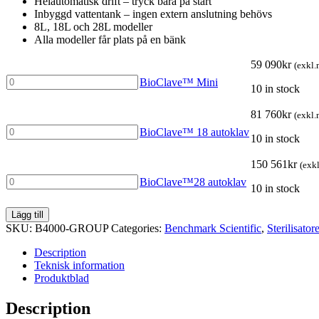
Helautomatisk drift – tryck bara på start
Inbyggd vattentank – ingen extern anslutning behövs
8L, 18L och 28L modeller
Alla modeller får plats på en bänk
59 090
kr
(exkl
BioClave™
BioClave™ Mini
10 in stock
Mini
quantity
81 760
kr
(exkl
BioClave™
BioClave™ 18 autoklav
10 in stock
18
autoklav
150 561
kr
(exk
quantity
BioClave™28
BioClave™28 autoklav
10 in stock
autoklav
quantity
Lägg till
SKU:
B4000-GROUP
Categories:
Benchmark Scientific
,
Sterilisator
Description
Teknisk information
Produktblad
Description