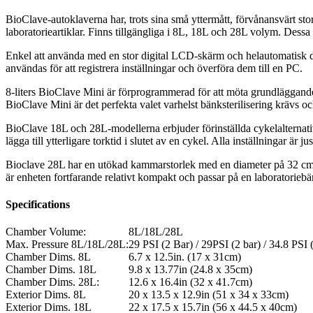
BioClave-autoklaverna har, trots sina små yttermått, förvånansvärt sto
laboratorieartiklar. Finns tillgängliga i 8L, 18L och 28L volym. Dessa 
Enkel att använda med en stor digital LCD-skärm och helautomatisk drif
användas för att registrera inställningar och överföra dem till en PC.
8-liters BioClave Mini är förprogrammerad för att möta grundläggande 
BioClave Mini är det perfekta valet varhelst bänksterilisering krävs o
BioClave 18L och 28L-modellerna erbjuder förinställda cykelalternativ
lägga till ytterligare torktid i slutet av en cykel. Alla inställningar ä
Bioclave 28L har en utökad kammarstorlek med en diameter på 32 cm. 
är enheten fortfarande relativt kompakt och passar på en laboratoriebä
Specifications
Chamber Volume:
8L/18L/28L
Max. Pressure 8L/18L/28L:
29 PSI (2 Bar) / 29PSI (2 bar) / 34.8 PSI 
Chamber Dims. 8L
6.7 x 12.5in. (17 x 31cm)
Chamber Dims. 18L
9.8 x 13.77in (24.8 x 35cm)
Chamber Dims. 28L:
12.6 x 16.4in (32 x 41.7cm)
Exterior Dims. 8L
20 x 13.5 x 12.9in (51 x 34 x 33cm)
Exterior Dims. 18L
22 x 17.5 x 15.7in (56 x 44.5 x 40cm)