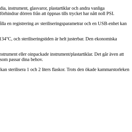
ia, instrument, glasvaror, plastartiklar och andra vanliga
hindrar dörren från att öppnas tills trycket har nått noll PSI.
hålla en registrering av steriliseringsparametrar och en USB-enhet kan
134°C, och steriliseringstiden är helt justerbar. Den ekonomiska
trument eller oinpackade instrument/plastartiklar. Det går även att
el som passar dina behov.
 sterilisera 1 och 2 liters flaskor. Trots den ökade kammarstorleken