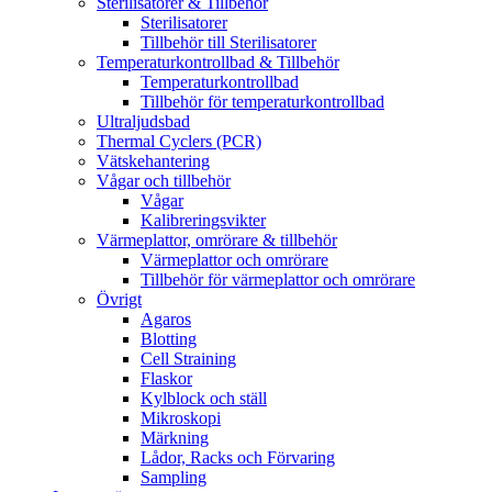
Sterilisatorer & Tillbehör
Sterilisatorer
Tillbehör till Sterilisatorer
Temperaturkontrollbad & Tillbehör
Temperaturkontrollbad
Tillbehör för temperaturkontrollbad
Ultraljudsbad
Thermal Cyclers (PCR)
Vätskehantering
Vågar och tillbehör
Vågar
Kalibreringsvikter
Värmeplattor, omrörare & tillbehör
Värmeplattor och omrörare
Tillbehör för värmeplattor och omrörare
Övrigt
Agaros
Blotting
Cell Straining
Flaskor
Kylblock och ställ
Mikroskopi
Märkning
Lådor, Racks och Förvaring
Sampling