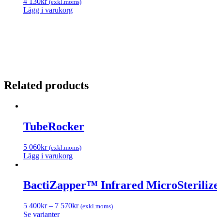
4 130
kr
(exkl.moms)
Lägg i varukorg
Related products
TubeRocker
5 060
kr
(exkl.moms)
Lägg i varukorg
BactiZapper™ Infrared MicroSteriliz
5 400
kr
–
7 570
kr
(exkl.moms)
Se varianter