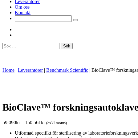
Leverantörer
Om oss
Kontakt
Sök
efter:
Home
|
Leverantörer
|
Benchmark Scientific
|
BioClave™ forskningsa
BioClave™ forskningsautoklav
59 090
kr
–
150 561
kr
(exkl.moms)
Utformad specifikt för sterilisering av laboratorieforskningsver