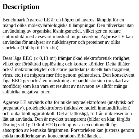
Description
Benchmark Agarose LE är en högrenad agaros, lämplig för en
mängd olika molekylärbiologiska tillämpningar. Den tillverkas utan
användning av organiska lösningsmedel, vilket ger en renare
slutprodukt med avsevärt minskad miljöpåverkan. Agarose LE kan
användas för analyser av nukleinsyror och proteiner av olika
storlekar (150 bp till 25 kbp).
Dess låga EEO (≤ 0,13-mr) främjar ökad elektroforetisk rörlighet,
vilket ger förbättrad upplösning och kortare körtider. Detta tillåter
också makromolekyler och större partiklar (subcellulära fragment,
virus, etc.) att migrera mer fritt genom gelmatrisen. Den konsekvent
låga EEO ger också en minskning av banddistorsion (orsakad av
motflöde) som kan vara ett resultat av närvaron av alltför många
sulfatrika negativa joner.
Agarose LE används ofta för nukleinsyraelektrofores (analytisk och
preparativ), proteinelektrofores (inklusive radiell immundiffusion)
och olika blottingprotokoll. Det är lättlösligt, fri från nukleaser och
lätt att använda. Den är mycket transparent (bildar en klar, färglös
lösning vid 1g:100ml H2O) och uppvisar exceptionellt låg
absorption av kemiska färgämnen. Porstorleken kan justeras genom
enkla modifieringar av koncentrationsförhållandet.