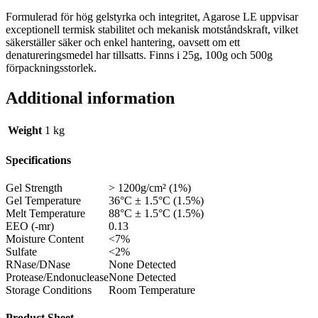
Formulerad för hög gelstyrka och integritet, Agarose LE uppvisar
exceptionell termisk stabilitet och mekanisk motståndskraft, vilket
säkerställer säker och enkel hantering, oavsett om ett
denatureringsmedel har tillsatts. Finns i 25g, 100g och 500g
förpackningsstorlek.
Additional information
Weight
1 kg
Specifications
Gel Strength
> 1200g/cm² (1%)
Gel Temperature
36°C ± 1.5°C (1.5%)
Melt Temperature
88°C ± 1.5°C (1.5%)
EEO (-mr)
0.13
Moisture Content
<7%
Sulfate
<2%
RNase/DNase
None Detected
Protease/Endonuclease
None Detected
Storage Conditions
Room Temperature
Product Sheet