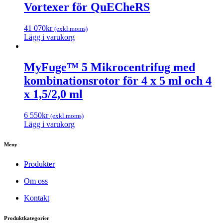
Vortexer för QuECheRS
41 070
kr
(exkl.moms)
Lägg i varukorg
MyFuge™ 5 Mikrocentrifug med
kombinationsrotor för 4 x 5 ml och 4
x 1,5/2,0 ml
6 550
kr
(exkl.moms)
Lägg i varukorg
Meny
Produkter
Om oss
Kontakt
Produktkategorier