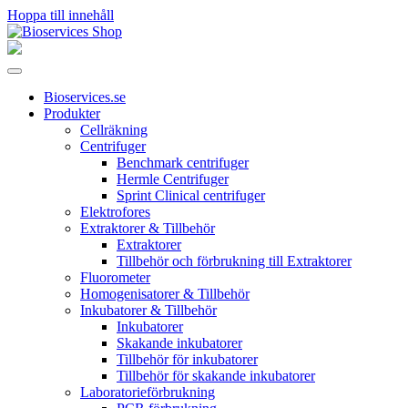
Hoppa till innehåll
Huvudnavigering
Bioservices.se
Produkter
Cellräkning
Centrifuger
Benchmark centrifuger
Hermle Centrifuger
Sprint Clinical centrifuger
Elektrofores
Extraktorer & Tillbehör
Extraktorer
Tillbehör och förbrukning till Extraktorer
Fluorometer
Homogenisatorer & Tillbehör
Inkubatorer & Tillbehör
Inkubatorer
Skakande inkubatorer
Tillbehör för inkubatorer
Tillbehör för skakande inkubatorer
Laboratorieförbrukning