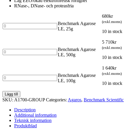
Låg EEO/ökad elektroforetisk rörlighet
RNase-, DNase- och proteasfria
680
kr
(exkl.moms)
Benchmark Agarose
Benchmark
LE, 25g
Agarose
10 in stock
LE,
25g
5 710
kr
quantity
(exkl.moms)
Benchmark Agarose
Benchmark
LE, 500g
Agarose
10 in stock
LE,
500g
1 640
kr
quantity
(exkl.moms)
Benchmark Agarose
Benchmark
LE, 100g
Agarose
10 in stock
LE,
100g
Lägg till
quantity
SKU:
A1700-GROUP
Categories:
Agaros
,
Benchmark Scientific
Description
Additional information
Teknisk information
Produktblad