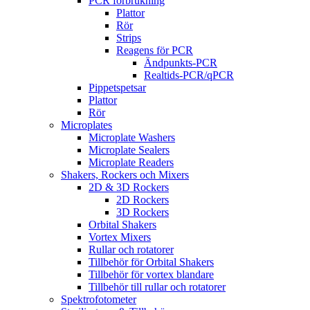
PCR förbrukning
Plattor
Rör
Strips
Reagens för PCR
Ändpunkts-PCR
Realtids-PCR/qPCR
Pippetspetsar
Plattor
Rör
Microplates
Microplate Washers
Microplate Sealers
Microplate Readers
Shakers, Rockers och Mixers
2D & 3D Rockers
2D Rockers
3D Rockers
Orbital Shakers
Vortex Mixers
Rullar och rotatorer
Tillbehör för Orbital Shakers
Tillbehör för vortex blandare
Tillbehör till rullar och rotatorer
Spektrofotometer