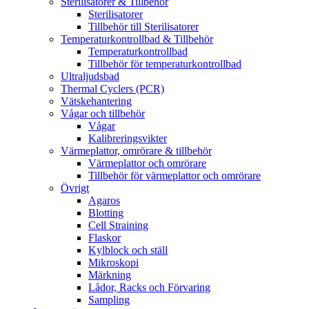
Sterilisatorer & Tillbehör
Sterilisatorer
Tillbehör till Sterilisatorer
Temperaturkontrollbad & Tillbehör
Temperaturkontrollbad
Tillbehör för temperaturkontrollbad
Ultraljudsbad
Thermal Cyclers (PCR)
Vätskehantering
Vågar och tillbehör
Vågar
Kalibreringsvikter
Värmeplattor, omrörare & tillbehör
Värmeplattor och omrörare
Tillbehör för värmeplattor och omrörare
Övrigt
Agaros
Blotting
Cell Straining
Flaskor
Kylblock och ställ
Mikroskopi
Märkning
Lådor, Racks och Förvaring
Sampling