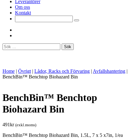
Leverantörer
Om oss
Kontakt
Sök
efter:
Home
|
Övrigt
|
Lådor, Racks och Förvaring
|
Avfallshantering
|
BenchBin™ Benchtop Biohazard Bin
BenchBin™ Benchtop
Biohazard Bin
491
kr
(exkl.moms)
BenchBin™ Benchtop Biohazard Bin, 1.5L, 7 x 5 x7in, 1/ea