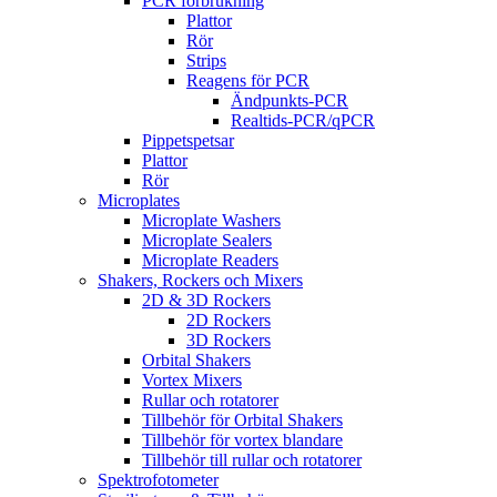
PCR förbrukning
Plattor
Rör
Strips
Reagens för PCR
Ändpunkts-PCR
Realtids-PCR/qPCR
Pippetspetsar
Plattor
Rör
Microplates
Microplate Washers
Microplate Sealers
Microplate Readers
Shakers, Rockers och Mixers
2D & 3D Rockers
2D Rockers
3D Rockers
Orbital Shakers
Vortex Mixers
Rullar och rotatorer
Tillbehör för Orbital Shakers
Tillbehör för vortex blandare
Tillbehör till rullar och rotatorer
Spektrofotometer