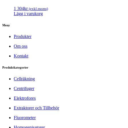
1 304
kr
(exkl.moms)
Lägg i varukorg
Meny
Produkter
Om oss
Kontakt
Produktkategorier
Cellräkning
Centrifuger
Elektrofores
Extraktorer och Tillbehör
Fluorometer
Homogenisatorer