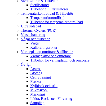
Sterilisatorer & Tillbehör
Sterilisatorer
Tillbehör till Sterilisatorer
Temperaturkontrollbad & Tillbehör
Temperaturkontrollbad
Tillbehör för temperaturkontrollbad
Ultraljudsbad
Thermal Cyclers (PCR)
Vätskehantering
Vågar och tillbehör
Vågar
Kalibreringsvikter
Värmeplattor, omrörare & tillbehör
Värmeplattor och omrörare
Tillbehör för värmeplattor och omrörare
Övrigt
Agaros
Blotting
Cell Straining
Flaskor
Kylblock och ställ
Mikroskopi
Märkning
Lådor, Racks och Förvaring
Sampling