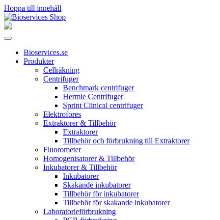
Hoppa till innehåll
Huvudnavigering
Bioservices.se
Produkter
Cellräkning
Centrifuger
Benchmark centrifuger
Hermle Centrifuger
Sprint Clinical centrifuger
Elektrofores
Extraktorer & Tillbehör
Extraktorer
Tillbehör och förbrukning till Extraktorer
Fluorometer
Homogenisatorer & Tillbehör
Inkubatorer & Tillbehör
Inkubatorer
Skakande inkubatorer
Tillbehör för inkubatorer
Tillbehör för skakande inkubatorer
Laboratorieförbrukning