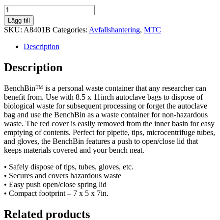
BenchBin™
Benchtop
Lägg till
Biohazard
SKU:
A8401B
Categories:
Avfallshantering
,
MTC
Bin
quantity
Description
Description
BenchBin™ is a personal waste container that any researcher can
benefit from. Use with 8.5 x 11inch autoclave bags to dispose of
biological waste for subsequent processing or forget the autoclave
bag and use the BenchBin as a waste container for non-hazardous
waste. The red cover is easily removed from the inner basin for easy
emptying of contents. Perfect for pipette, tips, microcentrifuge tubes,
and gloves, the BenchBin features a push to open/close lid that
keeps materials covered and your bench neat.
• Safely dispose of tips, tubes, gloves, etc.
• Secures and covers hazardous waste
• Easy push open/close spring lid
• Compact footprint – 7 x 5 x 7in.
Related products